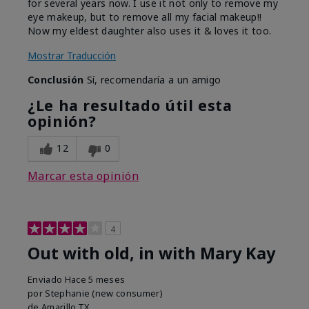
for several years now. I use it not only to remove my
eye makeup, but to remove all my facial makeup!!
Now my eldest daughter also uses it & loves it too.
Mostrar Traducción
Conclusión
Sí, recomendaría a un amigo
¿Le ha resultado útil esta
opinión?
12
0
Marcar esta opinión
4
Out with old, in with Mary Kay
Enviado
Hace 5 meses
por
Stephanie (new consumer)
de
Amarillo,TX