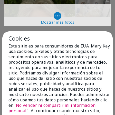
Mostrar más fotos
OPINIONES
Cookies
Este sitio es para consumidores de EUA. Mary Kay
usa cookies, pixeles y otras tecnologías de
4.9
seguimiento en sus sitios electrónicos para
propósitos operativos, analíticos y de mercadeo,
299 Reseñas
incluyendo para mejorar la experiencia de tu
sitio. Podríamos divulgar información sobre el
Escribir Una Opinión
uso que haces del sitio con nuestros socios de
redes sociales, publicidad y analítica para
99%
analizar el uso que haces de nuestros sitios y
mostrarte nuestros anuncios. Puedes administrar
de los encuestados recomendaría a un amigo.
cómo usamos tus datos personales haciendo clic
en
'No vender ni compartir mi información
personal'.
. Al continuar usando nuestro sitio,
5 estrellas
287