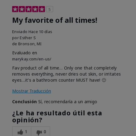
5
My favorite of all times!
Enviado
Hace 10 días
por
Esther S
de
Bronson, MI
Evaluado en
marykay.com/en-us/
Fav product of all time… Only one that completely
removes everything, never dries out skin, or irritates
eyes…it's a bathroom counter MUST have! 🙂
Mostrar Traducción
Conclusión
Sí, recomendaría a un amigo
¿Le ha resultado útil esta
opinión?
1
0