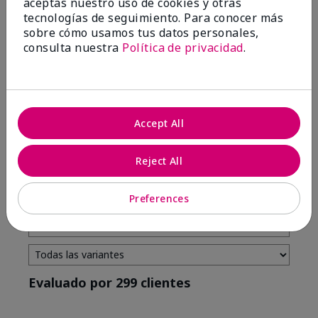
aceptas nuestro uso de cookies y otras
tecnologías de seguimiento. Para conocer más
4 estrellas
7
sobre cómo usamos tus datos personales,
3 estrellas
2
consulta nuestra
Política de privacidad
.
2 estrellas
0
1 estrella
3
Accept All
Tono De Piel
Filtrar
Reject All
reseñas
por
Tono
Preferences
de
piel
Evaluado por 299 clientes