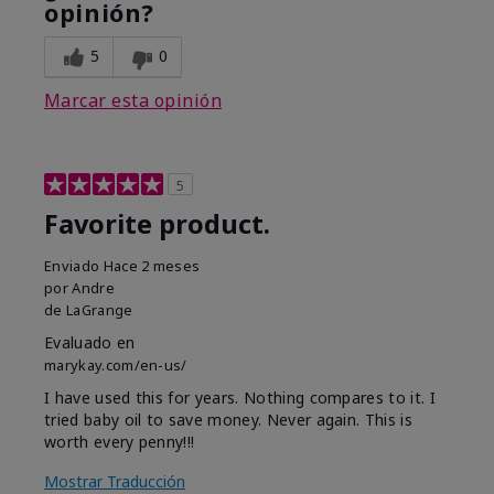
opinión?
5
0
Marcar esta opinión
5
Favorite product.
Enviado
Hace 2 meses
por
Andre
de
LaGrange
Evaluado en
marykay.com/en-us/
I have used this for years. Nothing compares to it. I
tried baby oil to save money. Never again. This is
worth every penny!!!
Mostrar Traducción