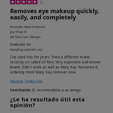
5
Removes eye makeup quickly,
easily, and completely
Enviado
Hace 6 meses
por
Fran H
de
San Luis Obispo
Evaluado en
marykay.com/en-us/
I've used this for years. Tried a different brand
recently..so called oil free. Very expensive well known
brand. Didn't work as well as Mary Kay. Returned it,
ordering more Mary Kay remover now.
Mostrar Traducción
Conclusión
Sí, recomendaría a un amigo
¿Le ha resultado útil esta
opinión?