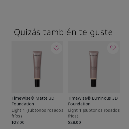
Quizás también te guste
TimeWise® Matte 3D
TimeWise® Luminous 3D
Sk
Foundation
Foundation
De
es
Light 1​ (subtonos rosados
Light 1​ (subtonos rosados
fríos)
fríos)
$9
$28.00
$28.00