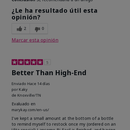
¿Le ha resultado útil esta
opinión?
2
0
Marcar esta opinión
5
Better Than High-End
Enviado
Hace 14 días
por
Kaky
de
Knoxville/TN
Evaluado en
marykay.com/en-us/
I've kept a small amount at the bottom of a bottle
to remind myself to restock once my (ordered on an
Ulta special) Lancome Bi Facil is finished, and having