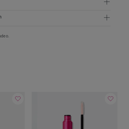
n
udeo.