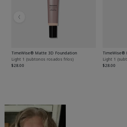
Previous
TimeWise® Matte 3D Foundation
TimeWise® 
Light 1​ (subtonos rosados fríos)
Light 1​ (su
$28.00
$28.00