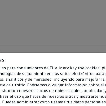
es
100%
io es para consumidores de EUA. Mary Kay usa cookies, pi
cnologías de seguimiento en sus sitios electrónicos para
de los encuestados
os, analíticos y de mercadeo, incluyendo para mejorar la
recomendaría a un
cia de tu sitio. Podríamos divulgar información sobre el
amigo.
 sitio con nuestros socios de redes sociales, publicidad y
lizar el uso que haces de nuestros sitios y mostrarte nu
. Puedes administrar cómo usamos tus datos personales