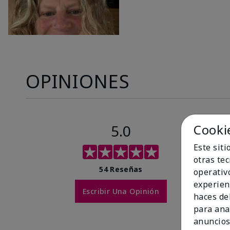
OPINIONES
5.0
Cooki
Este sit
otras te
54 Reseñas
operativ
experien
Escribir Una Opinión
haces del
para ana
anuncios