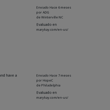
Enviado
Hace 6 meses
por
ADG
de
Winterville NC
Evaluado en
marykay.com/en-us/
 and have a
Enviado
Hace 7 meses
por
HopeC
de
Philadelphia
Evaluado en
marykay.com/en-us/