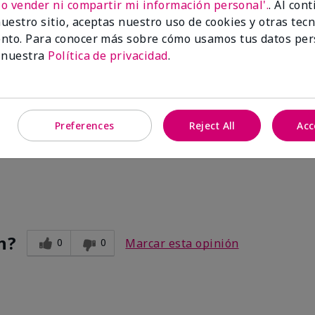
No vender ni compartir mi información personal'.
. Al con
uestro sitio, aceptas nuestro uso de cookies y otras tec
nto. Para conocer más sobre cómo usamos tus datos per
 nuestra
Política de privacidad
.
Preferences
Reject All
Acc
ve. After I use the other two products. Makes my legs and hands s
n?
0
0
Marcar esta opinión