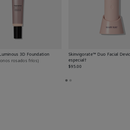
Luminous 3D Foundation
Skinvigorate™ Duo Facial Devic
especial†
btonos rosados fríos)
$95.00