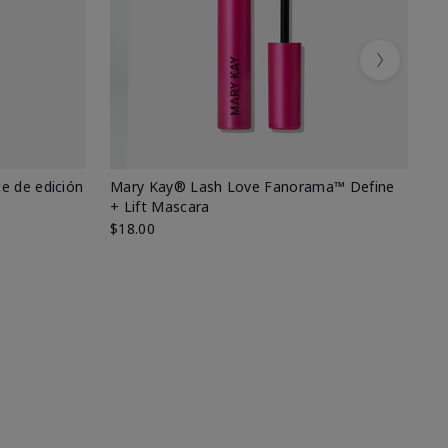
Next
e de edición
Mary Kay® Lash Love Fanorama™ Define
Ma
+ Lift Mascara
Ki
$18.00
$2