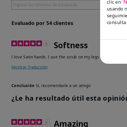
clic en
'
usando n
seguimie
consulta
Evaluado por 54 clientes
Softness
5
I love Satin hands. I use the scrub on my legs before I sha
Mostrar Traducción
Conclusión
Sí, recomendaría a un amigo
¿Le ha resultado útil esta opinió
Amazing
5