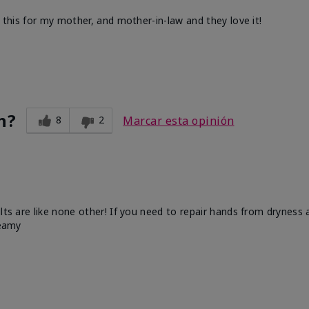
d this for my mother, and mother-in-law and they love it!
n?
8
2
Marcar esta opinión
ults are like none other! If you need to repair hands from dryness
reamy