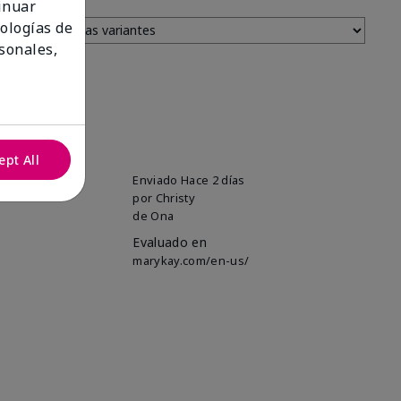
tinuar
nologías de
sonales,
ept All
uper soft!
Enviado
Hace 2 días
por
Christy
de
Ona
Evaluado en
marykay.com/en-us/