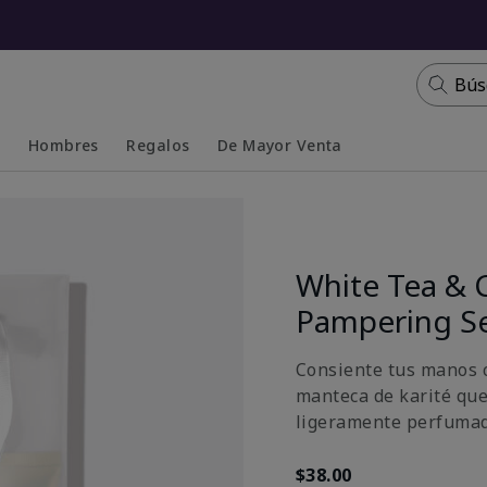
Bús
s
Hombres
Regalos
De Mayor Venta
Collapsed
Expanded
White Tea & 
Pampering S
Consiente tus manos c
manteca de karité que
ligeramente perfumada
$38.00