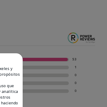
5 estrellas
53
4 estrellas
1
xeles y
 propósitos
3 estrellas
0
2 estrellas
0
 uso que
1 estrella
0
 analítica
estros
 haciendo