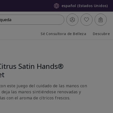
español (Estados Unidos)
queda
Sé Consultora de Belleza
Descubre
Collapsed
Expanded
Citrus Satin Hands®
et
on este juego del cuidado de las manos con
 deja las manos sintiéndose renovadas y
s con el aroma de cítricos frescos.