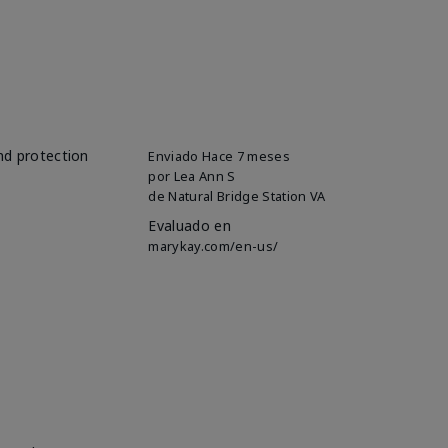
and protection
Enviado
Hace 7 meses
por
Lea Ann S
de
Natural Bridge Station VA
Evaluado en
marykay.com/en-us/