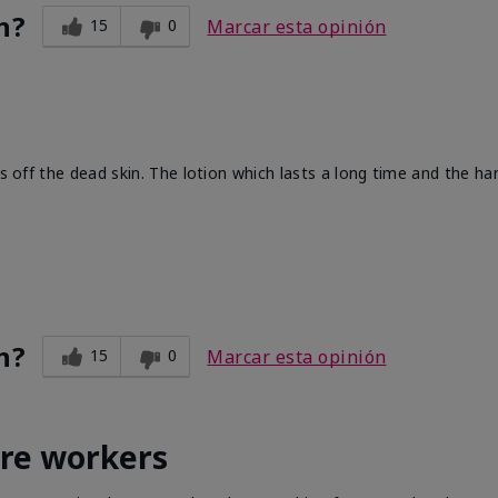
n?
15
0
Marcar esta opinión
ts off the dead skin. The lotion which lasts a long time and the h
n?
15
0
Marcar esta opinión
are workers