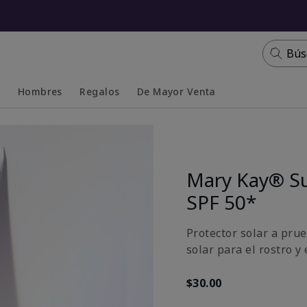
Bús
s
Hombres
Regalos
De Mayor Venta
Collapsed
Expanded
Mary Kay® S
SPF 50*
Protector solar a prue
solar para el rostro y
$30.00