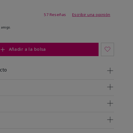
de 4,2 de 5
57 Reseñas
Escribir una opinión
 amigo.
Añadir a la bolsa
cto