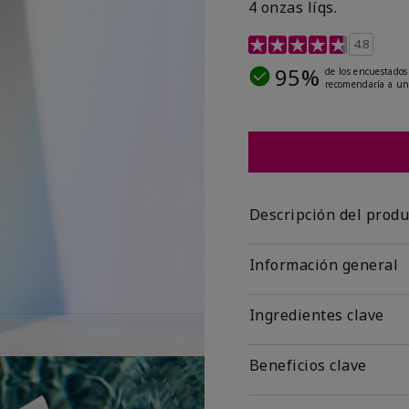
4 onzas líqs.
Calificación de clientes 
4.8
95%
de los encuestados
recomendaría a un
Descripción del produ
Información general
Ingredientes clave
Beneficios clave