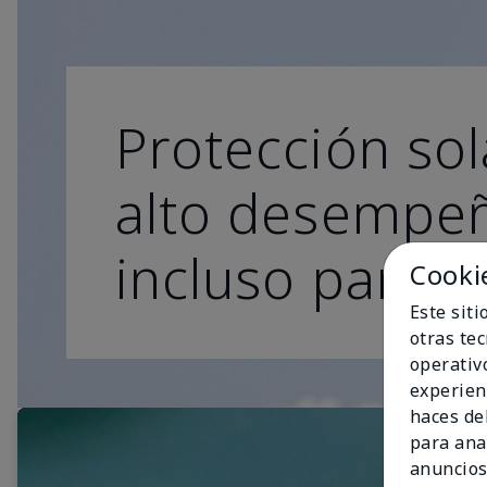
Protección sol
alto desempe
incluso para lo
Cooki
Este sit
otras te
operativ
experien
haces del
para ana
anuncios