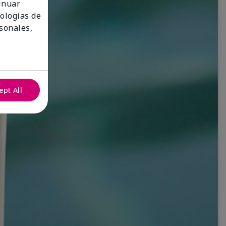
tinuar
nologías de
sonales,
ept All