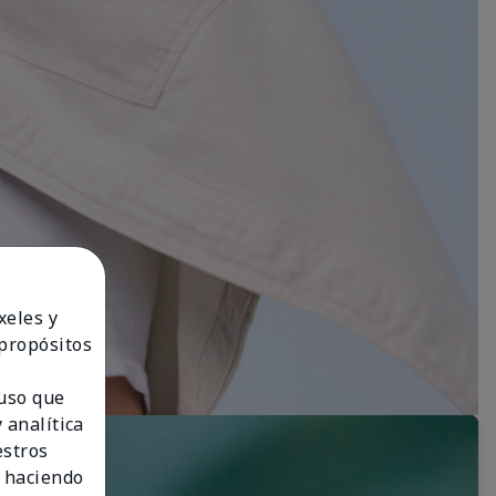
xeles y
 propósitos
 uso que
 analítica
estros
 haciendo