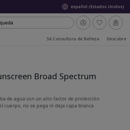
español (Estados Unidos)
queda
Sé Consultora de Belleza
Descubre
Collapsed
Expanded
unscreen Broad Spectrum
ba de agua con un alto factor de protección
 el cuerpo, no se pega ni deja capa blanca.