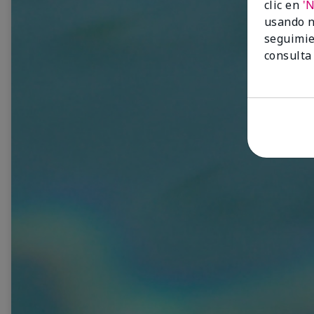
clic en
'
usando n
seguimie
consulta