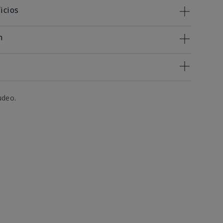
icios
n
udeo.