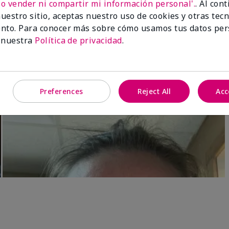
No vender ni compartir mi información personal'.
. Al con
Luminous 3D Foundation
Skinvigorate™ Duo Facial Devic
uestro sitio, aceptas nuestro uso de cookies y otras tec
especial†
btonos rosados fríos)
nto. Para conocer más sobre cómo usamos tus datos per
$95.00
 nuestra
Política de privacidad
.
Preferences
Reject All
Acc