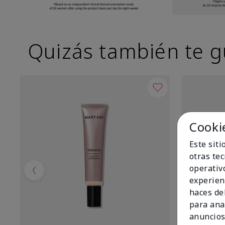
Quizás también te g
Cooki
Este sit
otras te
operativ
Previous
experien
haces del
para ana
anuncios