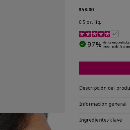
$58.00
0.5 oz. líq.
Calificación de clientes 
4.9
97%
de los encuestados
recomendaría a un
Descripción del produ
Información general
Ingredientes clave