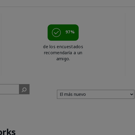
97%
de los encuestados
recomendaría a un
amigo.
orks