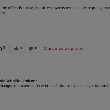
e the effect is subtle, but after 8 weeks my "11's" were pretty muc
ore.
n?
0
0
Marcar esta opinión
mic Wrinkle Limiter™
change/ improvement in wrinkles. It doesn't cause any irritation th