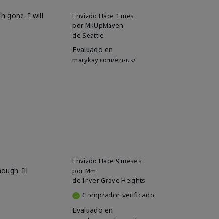
h gone. I will
Enviado
Hace 1 mes
por
MkUpMaven
de
Seattle
Evaluado en
marykay.com/en-us/
Enviado
Hace 9 meses
ough. Ill
por
Mm
de
Inver Grove Heights
Comprador verificado
Evaluado en