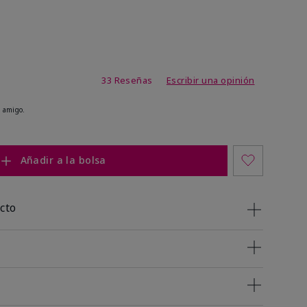
de 4,9 de 5
33 Reseñas
Escribir una opinión
 amigo.
Añadir a la bolsa
cto