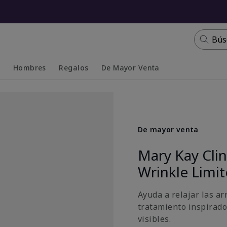
Bús
s
Hombres
Regalos
De Mayor Venta
Collapsed
Expanded
De mayor venta
Mary Kay Cli
Wrinkle Limi
Ayuda a relajar las ar
tratamiento inspirado
visibles.