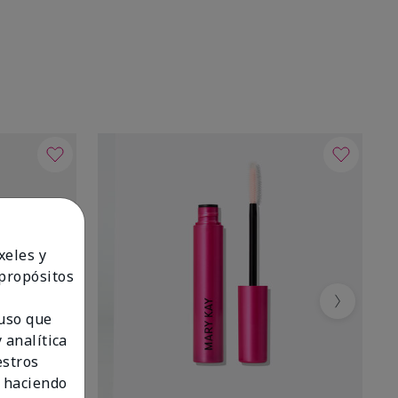
xeles y
 propósitos
Next
 uso que
 analítica
estros
 haciendo