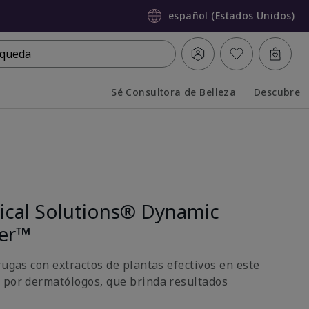
español (Estados Unidos)
queda
Sé Consultora de Belleza
Descubre
Collapsed
Expanded
nical Solutions® Dynamic
ter™
rugas con extractos de plantas efectivos en este
 por dermatólogos, que brinda resultados