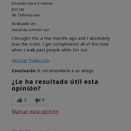
Enviado
Hace 3 meses
por
Jay
de
Tallahassee
Evaluado en
marykay.com/en-us/
I brought this a few months ago and I absolutely
love the scent. I get compliments all of the time
when I walk past people while I'm out.
Mostrar Traducción
Conclusión
Sí, recomendaría a un amigo
¿Le ha resultado útil esta
opinión?
3
0
Marcar esta opinión