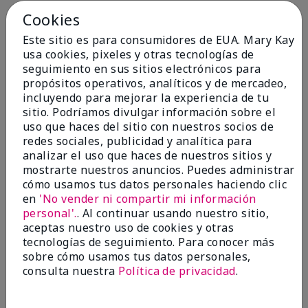
Cookies
Conclusión
Sí, recomendaría a un amigo
Este sitio es para consumidores de EUA. Mary Kay
¿Le ha resultado útil esta
usa cookies, pixeles y otras tecnologías de
opinión?
seguimiento en sus sitios electrónicos para
propósitos operativos, analíticos y de mercadeo,
4
0
incluyendo para mejorar la experiencia de tu
sitio. Podríamos divulgar información sobre el
Marcar esta opinión
uso que haces del sitio con nuestros socios de
redes sociales, publicidad y analítica para
analizar el uso que haces de nuestros sitios y
5
mostrarte nuestros anuncios. Puedes administrar
cómo usamos tus datos personales haciendo clic
Kristen
en
'No vender ni compartir mi información
personal'.
. Al continuar usando nuestro sitio,
Enviado
Hace 10 meses
aceptas nuestro uso de cookies y otras
por
Jennifer
tecnologías de seguimiento. Para conocer más
de
MECHANCSBRG
sobre cómo usamos tus datos personales,
Comprador verificado
consulta nuestra
Política de privacidad
.
Evaluado en
marykay.com/en-us/