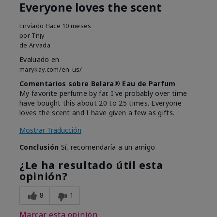
Everyone loves the scent
Enviado
Hace 10 meses
por
Tnjy
de
Arvada
Evaluado en
marykay.com/en-us/
Comentarios sobre Belara® Eau de Parfum
My favorite perfume by far. I've probably over time
have bought this about 20 to 25 times. Everyone
loves the scent and I have given a few as gifts.
Mostrar Traducción
Conclusión
Sí, recomendaría a un amigo
¿Le ha resultado útil esta
opinión?
8
1
Marcar esta opinión