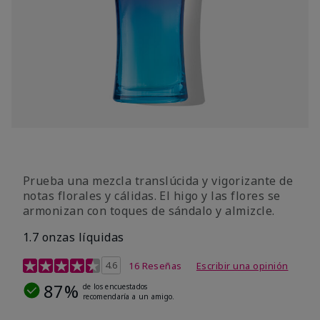
Prueba una mezcla translúcida y vigorizante de
notas florales y cálidas. El higo y las flores se
armonizan con toques de sándalo y almizcle.
1.7 onzas líquidas
Calificación de clientes de 4,5 de 5
4.6
16 Reseñas
Escribir una opinión
87%
de los encuestados
recomendaría a un amigo.