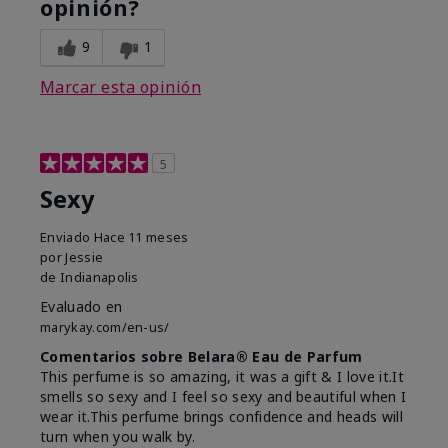
opinión?
9
1
Marcar esta opinión
5
Sexy
Enviado
Hace 11 meses
por
Jessie
de
Indianapolis
Evaluado en
marykay.com/en-us/
Comentarios sobre Belara® Eau de Parfum
This perfume is so amazing, it was a gift & I love it.It
smells so sexy and I feel so sexy and beautiful when I
wear it.This perfume brings confidence and heads will
turn when you walk by.