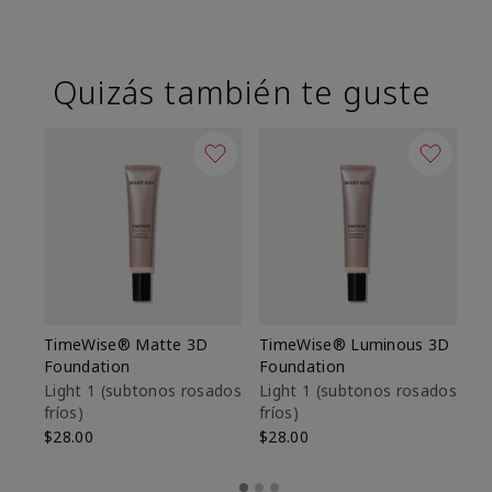
Quizás también te guste
TimeWise® Matte 3D
TimeWise® Luminous 3D
Sk
Foundation
Foundation
De
es
Light 1​ (subtonos rosados
Light 1​ (subtonos rosados
fríos)
fríos)
$9
$28.00
$28.00