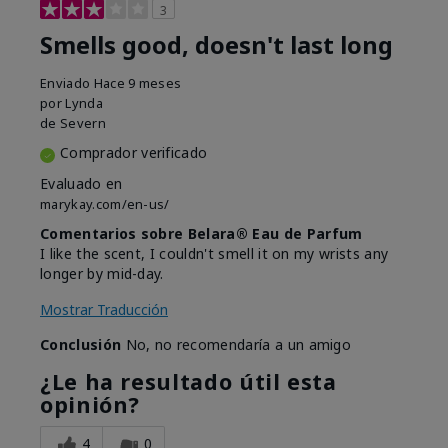
3
Smells good, doesn't last long
Enviado
Hace 9 meses
por
Lynda
de
Severn
Comprador verificado
Evaluado en
marykay.com/en-us/
Comentarios sobre Belara® Eau de Parfum
I like the scent, I couldn't smell it on my wrists any
longer by mid-day.
Mostrar Traducción
Conclusión
No, no recomendaría a un amigo
¿Le ha resultado útil esta
opinión?
4
0