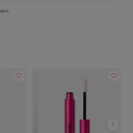
udeo.
Next