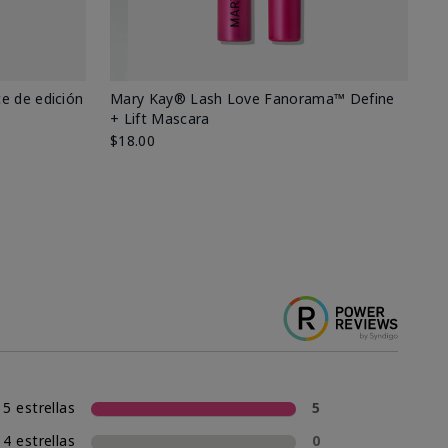
e de edición
Mary Kay® Lash Love Fanorama™ Define
Ma
+ Lift Mascara
Ki
$18.00
$2
5 estrellas
5
4 estrellas
0