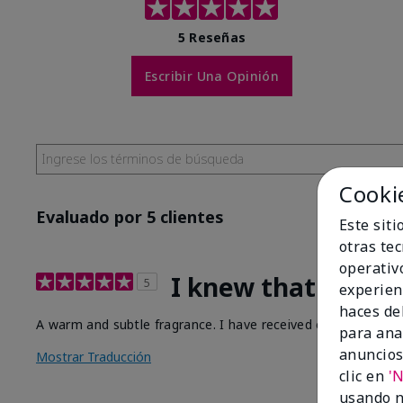
5 Reseñas
Escribir Una Opinión
Cooki
Evaluado por 5 clientes
Este sit
otras te
operativ
I knew that this s
5
experien
haces del
A warm and subtle fragrance. I have received compliments 
para ana
anuncios
Mostrar Traducción
clic en
'
usando n