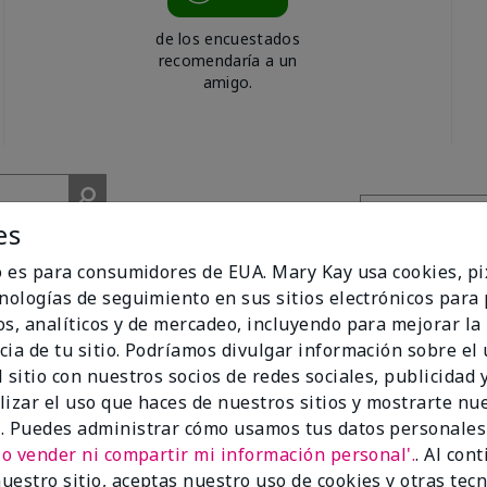
de los encuestados
recomendaría a un
amigo.
es
io es para consumidores de EUA. Mary Kay usa cookies, pi
cnologías de seguimiento en sus sitios electrónicos para
os, analíticos y de mercadeo, incluyendo para mejorar la
cent was for me!
cia de tu sitio. Podríamos divulgar información sobre el
 sitio con nuestros socios de redes sociales, publicidad y
when wearing it.
lizar el uso que haces de nuestros sitios y mostrarte nu
. Puedes administrar cómo usamos tus datos personales
No vender ni compartir mi información personal'.
. Al con
uestro sitio, aceptas nuestro uso de cookies y otras tec