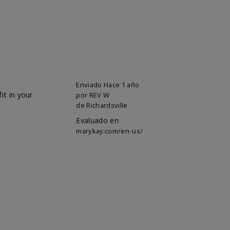
Enviado
Hace 1 año
it in your
por
REV W
de
Richardsville
Evaluado en
marykay.com/en-us/