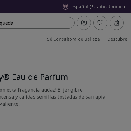
español (Estados Unidos)
queda
Sé Consultora de Belleza
Descubre
Collapsed
Expanded
sly® Eau de Parfum
on esta fragancia audaz! El jengibre
ntensa y cálidas semillas tostadas de sarrapia
valiente.