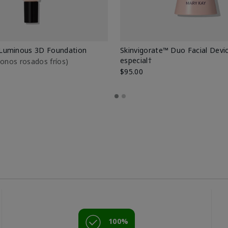
Luminous 3D Foundation
Skinvigorate™ Duo Facial Devic
especial†
btonos rosados fríos)
$95.00
100%