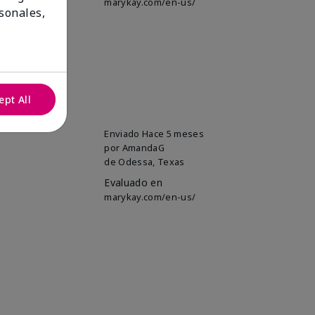
marykay.com/en-us/
sonales,
ept All
Enviado
Hace 5 meses
por
AmandaG
de
Odessa, Texas
Evaluado en
marykay.com/en-us/