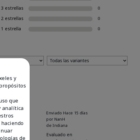
3 estrellas
0
2 estrellas
0
1 estrella
0
xeles y
 propósitos
 uso que
 analítica
Enviado
Hace 15 días
estros
por
NanH
 haciendo
de
Indiana
tinuar
Evaluado en
nologías de