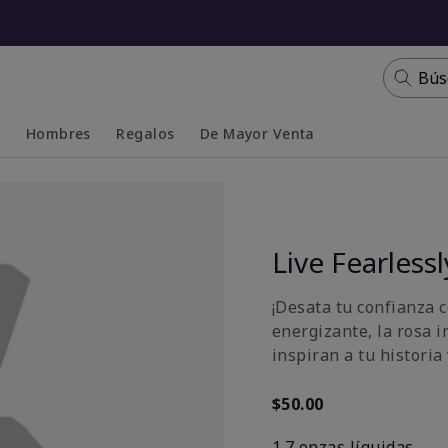
Bús
s
Hombres
Regalos
De Mayor Venta
Collapsed
Expanded
Live Fearles
¡Desata tu confianza c
energizante, la rosa i
inspiran a tu historia 
$50.00
1.7 onzas líquidas