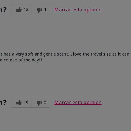
n?
12
1
Marcar esta opinión
has a very soft and gentle scent. I love the travel size as it can f
e course of the day!!!
n?
16
5
Marcar esta opinión