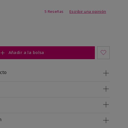
de 4,7 de 5
5 Reseñas
Escribir una opinión
Añadir a la bolsa
cto
n