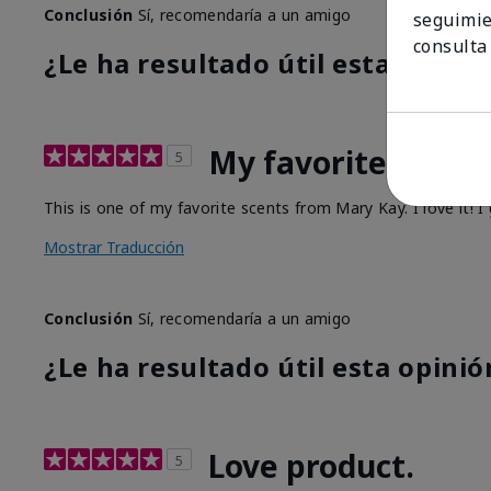
Conclusión
Sí, recomendaría a un amigo
seguimie
consulta
¿Le ha resultado útil esta opinió
My favorite
5
This is one of my favorite scents from Mary Kay. I love it!
Mostrar Traducción
Conclusión
Sí, recomendaría a un amigo
¿Le ha resultado útil esta opinió
Love product.
5