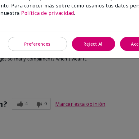
nto. Para conocer más sobre cómo usamos tus datos per
 nuestra
Política de privacidad
.
n?
0
0
Marcar esta opinión
Preferences
Reject All
Acc
 I get so many compliments when I wear it.
n?
4
0
Marcar esta opinión