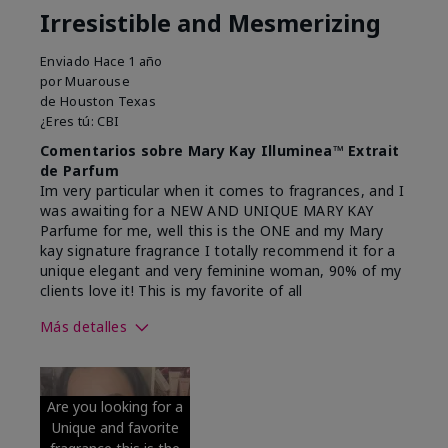
Irresistible and Mesmerizing
Enviado
Hace 1 año
por
Muarouse
de
Houston Texas
¿Eres tú:
CBI
Comentarios sobre Mary Kay Illuminea™ Extrait
de Parfum
Im very particular when it comes to fragrances, and I
was awaiting for a NEW AND UNIQUE MARY KAY
Parfume for me, well this is the ONE and my Mary
kay signature fragrance I totally recommend it for a
unique elegant and very feminine woman, 90% of my
clients love it! This is my favorite of all
Más detalles
¿Qué mejor
Afrutado, Amaderado, Attractive,
describe este
Cítricos, Delicious, Floral, Fresco,
producto para
Picante, Terroso, Unique
Are you looking for a
ti?
Unique and favorite