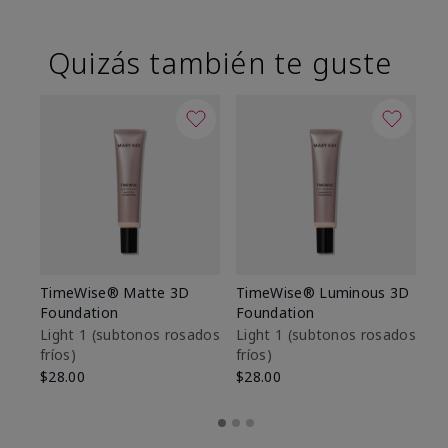
Quizás también te guste
TimeWise® Matte 3D
TimeWise® Luminous 3D
Sk
Foundation
Foundation
De
es
Light 1​ (subtonos rosados
Light 1​ (subtonos rosados
fríos)
fríos)
$9
$28.00
$28.00