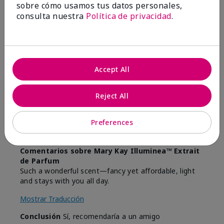
Marcar esta opinión
sobre cómo usamos tus datos personales,
consulta nuestra
Política de privacidad
.
5
The ONLY perfume I use!
Accept All
Enviado
Hace 1 año
por
KariM
Reject All
de
Fort Wayne
Comprador verificado
Preferences
Evaluado en
marykay.com/en-us/
Comentarios sobre Mary Kay Illuminea™ Extrait
de Parfum
Such a wonderful scent—fancy yet affordable, light
and stays with you all day.
Mostrar Traducción
Conclusión
Sí, recomendaría a un amigo