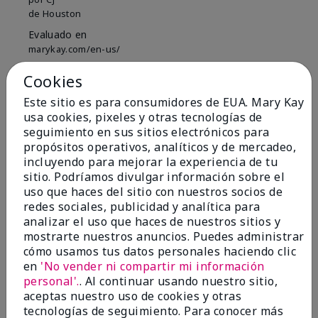
de
Houston
Evaluado en
marykay.com/en-us/
Comentarios sobre Mary Kay Illuminea™ Extrait
Cookies
de Parfum
I love this fragrance so much! The pink pepper,
Este sitio es para consumidores de EUA. Mary Kay
orange blossom, peony! I want it in a home
usa cookies, pixeles y otras tecnologías de
fragrance, body wash, all the things! PLEASE bring
seguimiento en sus sitios electrónicos para
back the body soufle! It was the most luxurious body
propósitos operativos, analíticos y de mercadeo,
cream I've had in a long time! And please do not
incluyendo para mejorar la experiencia de tu
discontinue this fragrance! Ever. Thank you!
sitio. Podríamos divulgar información sobre el
uso que haces del sitio con nuestros socios de
Mostrar Traducción
redes sociales, publicidad y analítica para
Conclusión
Sí, recomendaría a un amigo
analizar el uso que haces de nuestros sitios y
mostrarte nuestros anuncios. Puedes administrar
¿Le ha resultado útil esta
cómo usamos tus datos personales haciendo clic
opinión?
en
'No vender ni compartir mi información
personal'.
. Al continuar usando nuestro sitio,
14
1
aceptas nuestro uso de cookies y otras
tecnologías de seguimiento. Para conocer más