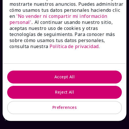
mostrarte nuestros anuncios. Puedes administrar
Catálogos interactivos
cómo usamos tus datos personales haciendo clic
en
'No vender ni compartir mi información
personal'.
. Al continuar usando nuestro sitio,
Preguntas frecuentes
aceptas nuestro uso de cookies y otras
tecnologías de seguimiento. Para conocer más
sobre cómo usamos tus datos personales,
consulta nuestra
Política de privacidad
.
ACERCA DE MARY KAY
Garantía de Satisfacción
Accept All
Sobre Mary Kay
Reject All
Sostenibilidad
Preferences
Promesa De Producto