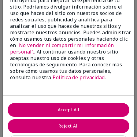
incluyendo para mejorar la experiencia de tu
investigación contra el cáncer, erradicar
sitio. Podríamos divulgar información sobre el
la violencia doméstica, promover el
uso que haces del sitio con nuestros socios de
empoderamiento económico y
redes sociales, publicidad y analítica para
transformar comunidades.
analizar el uso que haces de nuestros sitios y
mostrarte nuestros anuncios. Puedes administrar
cómo usamos tus datos personales haciendo clic
en
'No vender ni compartir mi información
personal'.
. Al continuar usando nuestro sitio,
aceptas nuestro uso de cookies y otras
tecnologías de seguimiento. Para conocer más
sobre cómo usamos tus datos personales,
consulta nuestra
Política de privacidad
.
Juntas hacemos la diferencia.
Accept All
Únete al programa global El rosa cambia
vidas® de Mary Kay y ayuda a cambiar la
Reject All
vida de mujeres y sus familias en todo el
mundo. En Estados Unidos, del 26 de abril