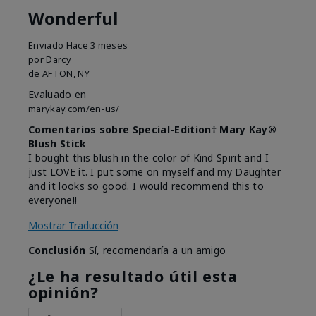
Wonderful
Enviado
Hace 3 meses
por
Darcy
de
AFTON, NY
Evaluado en
marykay.com/en-us/
Comentarios sobre Special-Edition† Mary Kay®
Blush Stick
I bought this blush in the color of Kind Spirit and I
just LOVE it. I put some on myself and my Daughter
and it looks so good. I would recommend this to
everyone!!
Mostrar Traducción
Conclusión
Sí, recomendaría a un amigo
¿Le ha resultado útil esta
opinión?