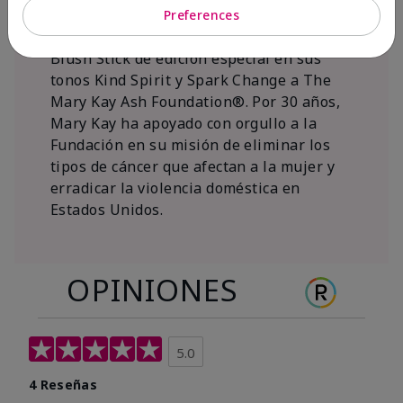
al 15 de noviembre de 2026, Mary Kay Inc.
Preferences
donará $1 de cada venta del Mary Kay®
Blush Stick de edición especial en sus
tonos Kind Spirit y Spark Change a The
Mary Kay Ash Foundation®. Por 30 años,
Mary Kay ha apoyado con orgullo a la
Fundación en su misión de eliminar los
tipos de cáncer que afectan a la mujer y
erradicar la violencia doméstica en
Estados Unidos.
OPINIONES
5.0
4 Reseñas