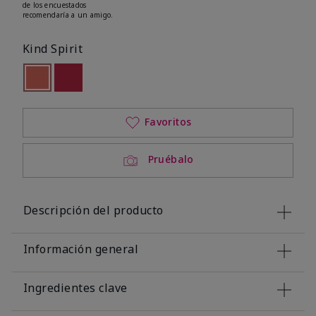
de los encuestados
recomendaría a un amigo.
Kind Spirit
seleccionado
Out of stock
Out of stock
Favoritos
Pruébalo
Descripción del producto
Información general
Ingredientes clave