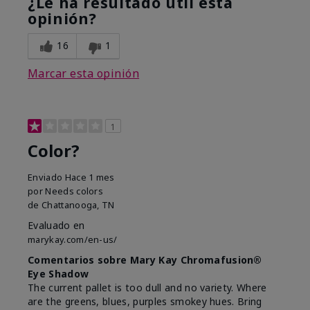
¿Le ha resultado útil esta
opinión?
16
1
Marcar esta opinión
1
Color?
Enviado
Hace 1 mes
por
Needs colors
de
Chattanooga, TN
Evaluado en
marykay.com/en-us/
Comentarios sobre Mary Kay Chromafusion®
Eye Shadow
The current pallet is too dull and no variety. Where
are the greens, blues, purples smokey hues. Bring