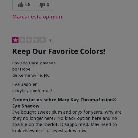
68
0
Marcar esta opinión
1
Keep Our Favorite Colors!
Enviado
Hace 2 meses
por
Hope
de
Kernersville, NC
Evaluado en
marykay.com/en-us/
Comentarios sobre Mary Kay Chromafusion®
Eye Shadow
I've bought sweet plum and onyx for years. Why are
they no longer here? No black option here and no
sparkle on the merlot. Disappointed. May need to
look elsewhere for eyeshadow now.