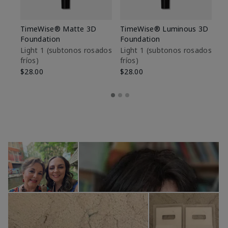
TimeWise® Matte 3D
TimeWise® Luminous 3D
Sk
Foundation
Foundation
De
es
Light 1​ (subtonos rosados
Light 1​ (subtonos rosados
fríos)
fríos)
$9
$28.00
$28.00