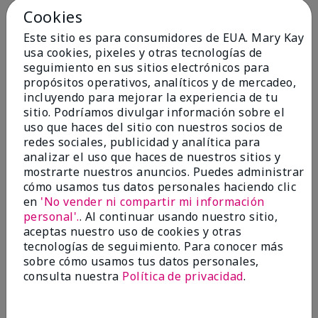
por
CNB
Cookies
de
Salisbury
Este sitio es para consumidores de EUA. Mary Kay
Evaluado en
usa cookies, pixeles y otras tecnologías de
marykay.com/en-us/
seguimiento en sus sitios electrónicos para
Comentarios sobre Mary Kay Chromafusion®
propósitos operativos, analíticos y de mercadeo,
Eye Shadow
incluyendo para mejorar la experiencia de tu
Where on earth did all the colors go? Bring them
sitio. Podríamos divulgar información sobre el
back- especially granite!
uso que haces del sitio con nuestros socios de
redes sociales, publicidad y analítica para
Mostrar Traducción
analizar el uso que haces de nuestros sitios y
mostrarte nuestros anuncios. Puedes administrar
Conclusión
No, no recomendaría a un amigo
cómo usamos tus datos personales haciendo clic
¿Le ha resultado útil esta
en
'No vender ni compartir mi información
opinión?
personal'.
. Al continuar usando nuestro sitio,
aceptas nuestro uso de cookies y otras
11
2
tecnologías de seguimiento. Para conocer más
sobre cómo usamos tus datos personales,
Marcar esta opinión
consulta nuestra
Política de privacidad
.