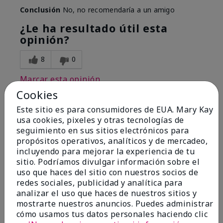
Conclusión
No, no recomendaría a un amigo
¿Le ha resultado útil esta
opinión?
8
0
Marcar esta opinión
Cookies
Este sitio es para consumidores de EUA. Mary Kay
1
usa cookies, pixeles y otras tecnologías de
seguimiento en sus sitios electrónicos para
I have used Marykay eyeliner
propósitos operativos, analíticos y de mercadeo,
since 1992. This new product
incluyendo para mejorar la experiencia de tu
go
sitio. Podríamos divulgar información sobre el
uso que haces del sitio con nuestros socios de
Enviado
Hace 3 meses
redes sociales, publicidad y analítica para
por
Jacqueline
analizar el uso que haces de nuestros sitios y
de
Supply
mostrarte nuestros anuncios. Puedes administrar
cómo usamos tus datos personales haciendo clic
Evaluado en