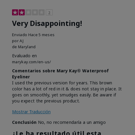
2
Very Disappointing!
Enviado
Hace 5 meses
por
AJ
de
Maryland
Evaluado en
marykay.com/en-us/
Comentarios sobre Mary Kay® Waterproof
Eyeliner
I used the previous version for years. This brown
color has a lot of red in it & does not stay in place. It
goes on smoothly, yet smudges easily. Be aware if
you expect the previous product.
Mostrar Traducción
Conclusión
No, no recomendaría a un amigo
¿Le ha resultado útil esta