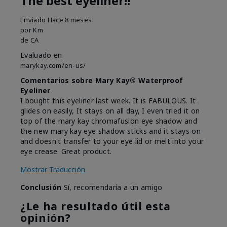
The best eyeliner!!
Enviado
Hace 8 meses
por
Km
de
CA
Evaluado en
marykay.com/en-us/
Comentarios sobre Mary Kay® Waterproof
Eyeliner
I bought this eyeliner last week. It is FABULOUS. It
glides on easily, It stays on all day, I even tried it on
top of the mary kay chromafusion eye shadow and
the new mary kay eye shadow sticks and it stays on
and doesn't transfer to your eye lid or melt into your
eye crease. Great product.
Mostrar Traducción
Conclusión
Sí, recomendaría a un amigo
¿Le ha resultado útil esta
opinión?