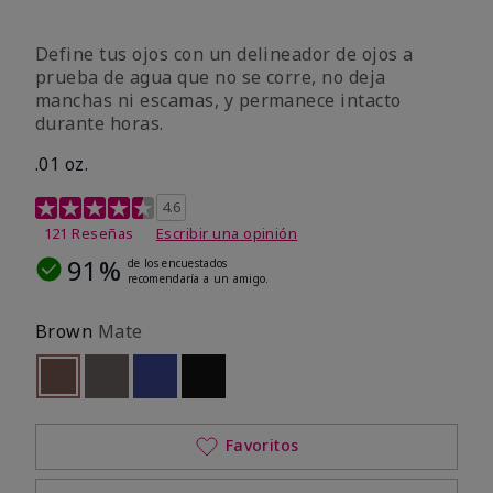
Define tus ojos con un delineador de ojos a
prueba de agua que no se corre, no deja
manchas ni escamas, y permanece intacto
durante horas.
.01 oz.
Calificación de clientes de 4,1 de 5
4.6
121 Reseñas
Escribir una opinión
91%
de los encuestados
recomendaría a un amigo.
Brown
Mate
seleccionado
Out of stock
Out of stock
Out of stock
Out of stock
Favoritos