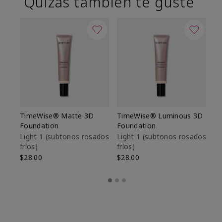
Quizás también te guste
TimeWise® Matte 3D
TimeWise® Luminous 3D
Sk
Foundation
Foundation
De
es
Light 1​ (subtonos rosados
Light 1​ (subtonos rosados
fríos)
fríos)
$9
$28.00
$28.00