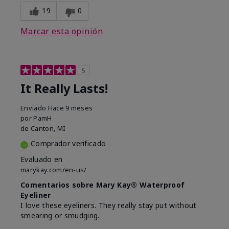
19
0
Marcar esta opinión
5
It Really Lasts!
Enviado
Hace 9 meses
por
PamH
de
Canton, MI
Comprador verificado
Evaluado en
marykay.com/en-us/
Comentarios sobre Mary Kay® Waterproof
Eyeliner
I love these eyeliners. They really stay put without
smearing or smudging.