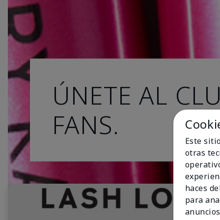
ÚNETE AL CL
FANS.
Cooki
Este sit
otras te
operativ
experien
haces del
para ana
anuncios