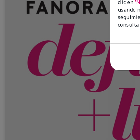
clic en
'
usando n
seguimie
consulta