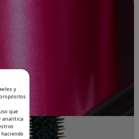
xeles y
 propósitos
 uso que
 analítica
estros
 haciendo