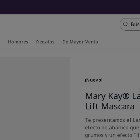
Bús
s
Hombres
Regalos
De Mayor Venta
Collapsed
Expanded
¡Nuevo!
Mary Kay® La
Lift Mascara
Te presentamos el La
efecto de abanico que
grumos y un efecto "li