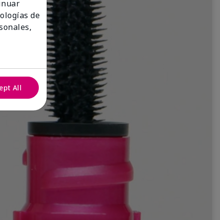
tinuar
nologías de
sonales,
ept All