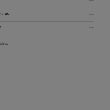
icios
n
udeo.