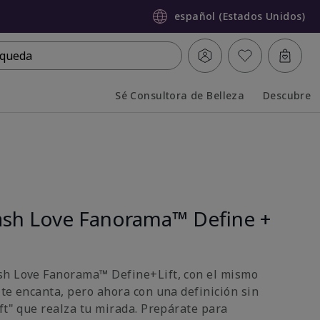
español (Estados Unidos)
queda
Sé Consultora de Belleza
Descubre
Collapsed
Expanded
sh Love Fanorama™ Define +
sh Love Fanorama™ Define+Lift, con el mismo
 te encanta, pero ahora con una definición sin
ft" que realza tu mirada. Prepárate para