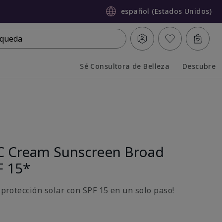
español (Estados Unidos)
queda
Sé Consultora de Belleza
Descubre
Collapsed
Expanded
C Cream Sunscreen Broad
F 15*
y protección solar con SPF 15 en un solo paso!