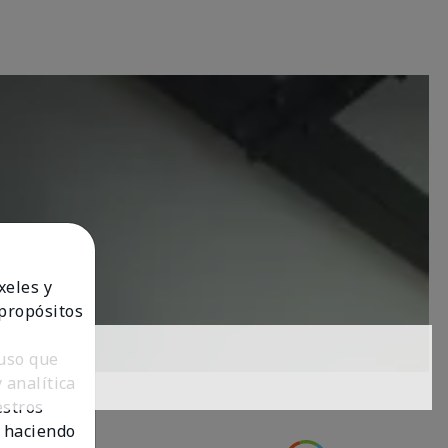
xeles y
 propósitos
 uso que
 analítica
estros
 haciendo