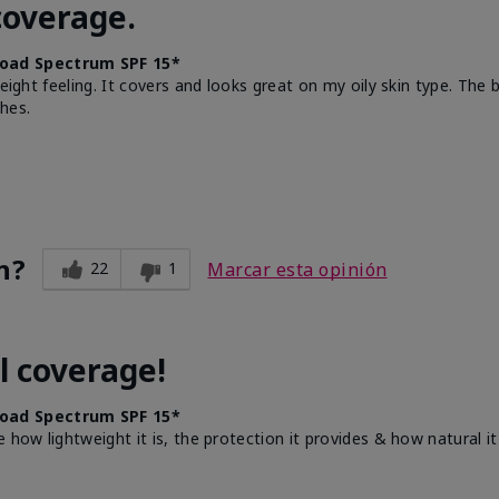
coverage.
oad Spectrum SPF 15*
weight feeling. It covers and looks great on my oily skin type. The
hes.
n?
22
1
Marcar esta opinión
l coverage!
oad Spectrum SPF 15*
e how lightweight it is, the protection it provides & how natural 