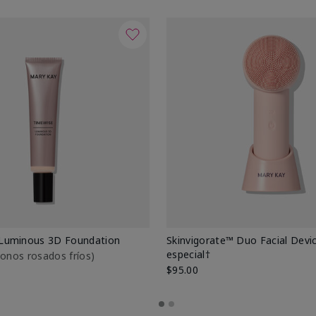
Luminous 3D Foundation
Skinvigorate™ Duo Facial Devic
especial†
btonos rosados fríos)
$95.00