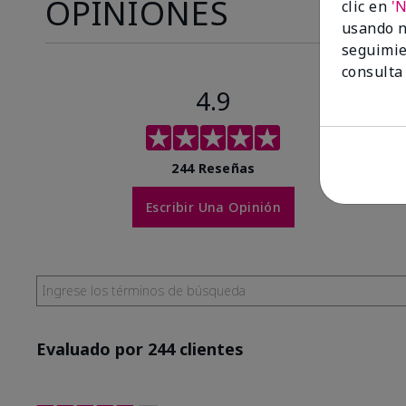
OPINIONES
clic en
'
usando n
seguimie
consulta
4.9
244 Reseñas
Escribir Una Opinión
Evaluado por 244 clientes