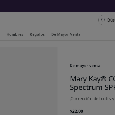
Bús
s
Hombres
Regalos
De Mayor Venta
Collapsed
Expanded
De mayor venta
Mary Kay® C
Spectrum SP
¡Corrección del cutis 
$22.00