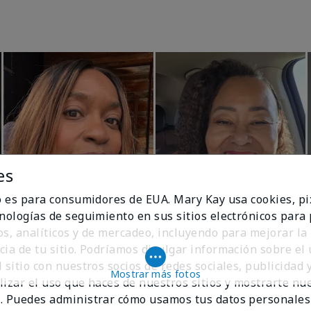
es
io es para consumidores de EUA. Mary Kay usa cookies, pi
cnologías de seguimiento en sus sitios electrónicos para
os, analíticos y de mercadeo, incluyendo para mejorar la
cia de tu sitio. Podríamos divulgar información sobre el
 sitio con nuestros socios de redes sociales, publicidad y
Mostrar más fotos
lizar el uso que haces de nuestros sitios y mostrarte nu
. Puedes administrar cómo usamos tus datos personales