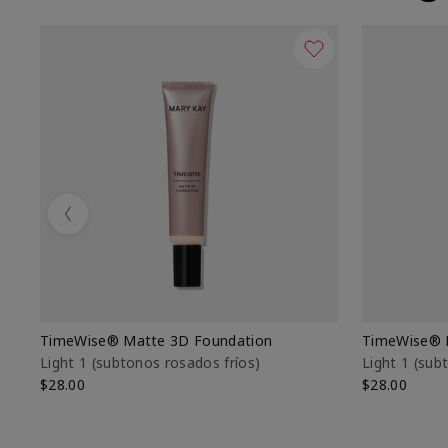
Previous
TimeWise® Matte 3D Foundation
TimeWise® 
Light 1​ (subtonos rosados fríos)
Light 1​ (su
$28.00
$28.00