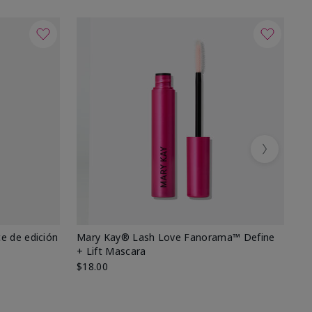
Next
e de edición
Mary Kay® Lash Love Fanorama™ Define
Ma
+ Lift Mascara
Ki
$18.00
$2