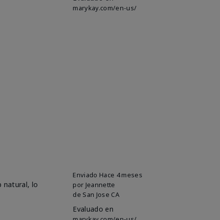
marykay.com/en-us/
Enviado
Hace 4 meses
 natural, lo
por
Jeannette
de
San Jose CA
Evaluado en
marykay.com/en-us/