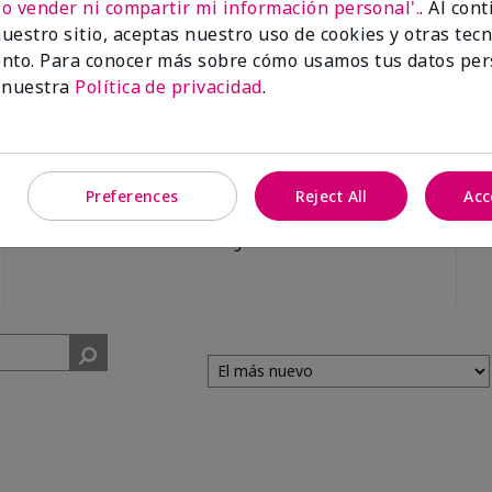
No vender ni compartir mi información personal'.
. Al con
uestro sitio, aceptas nuestro uso de cookies y otras tec
nto. Para conocer más sobre cómo usamos tus datos per
 nuestra
Política de privacidad
.
99%
Preferences
Reject All
Acc
de los encuestados
recomendaría a un
amigo.