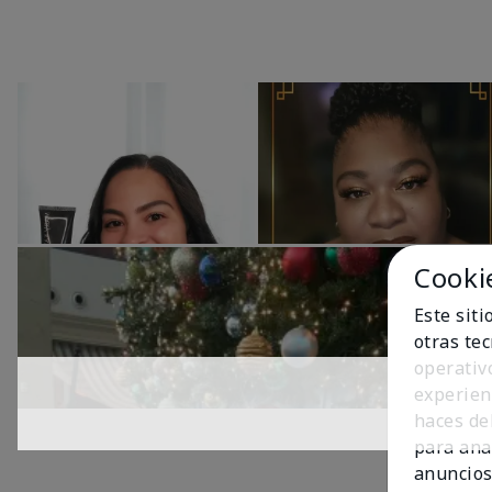
Cooki
Este sit
otras te
operativ
experien
haces del
para ana
anuncios