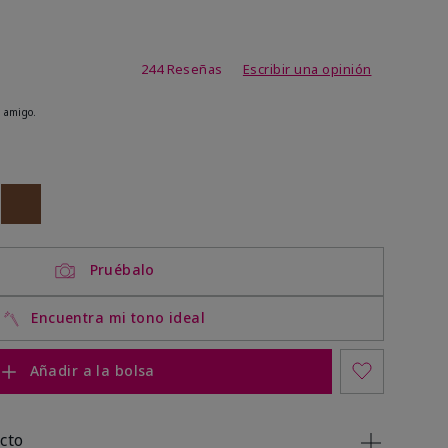
de 3,7 de 5
244 Reseñas
Escribir una opinión
 amigo.
ock
 of stock
Out of stock
Pruébalo
Encuentra mi tono ideal
Añadir a la bolsa
cto