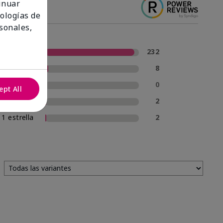
tinuar
nologías de
sonales,
5 estrellas
232
4 estrellas
8
3 estrellas
0
ept All
2 estrellas
2
1 estrella
2