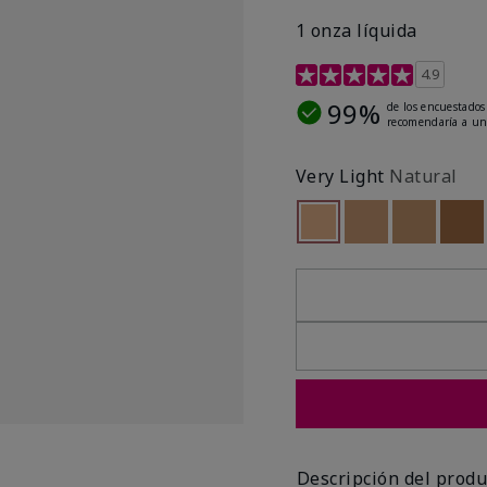
1 onza líquida
Calificación de clientes 
4.9
99%
de los encuestados
recomendaría a un
Very Light
Natural
seleccionado
Out of stock
Out of stock
Out of st
Out
Descripción del produ