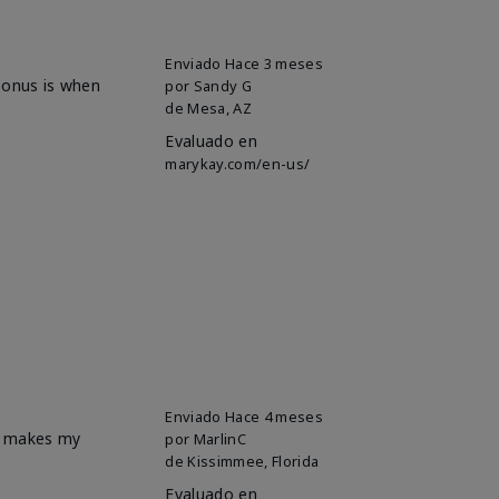
Enviado
Hace 3 meses
 bonus is when
por
Sandy G
de
Mesa, AZ
Evaluado en
marykay.com/en-us/
Enviado
Hace 4 meses
it makes my
por
MarlinC
de
Kissimmee, Florida
Evaluado en