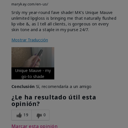
marykay.com/en-us/
Srsly my year-round fave shade! MK's Unique Mauve
unlimited lipgloss is bringing me that naturally flushed
lip vibe &, as I tell all clients, is gorgeous on every
skin tone and a staple in my purse 24/7.
Mostrar Traducción
Unique Mauve - my
go-to shade
Conclusión
Sí, recomendaría a un amigo
¿Le ha resultado útil esta
opinión?
19
0
Marcar esta opinión