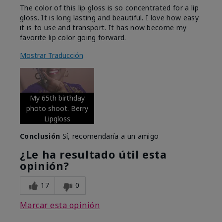
The color of this lip gloss is so concentrated for a lip
gloss. It is long lasting and beautiful. I love how easy
it is to use and transport. It has now become my
favorite lip color going forward.
Mostrar Traducción
My 65th birthday
photo shoot. Berry
Lipgloss
Conclusión
Sí, recomendaría a un amigo
¿Le ha resultado útil esta
opinión?
17
0
Marcar esta opinión