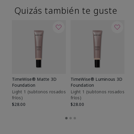
Quizás también te guste
TimeWise® Matte 3D
TimeWise® Luminous 3D
Sk
Foundation
Foundation
De
es
Light 1​ (subtonos rosados
Light 1​ (subtonos rosados
fríos)
fríos)
$9
$28.00
$28.00