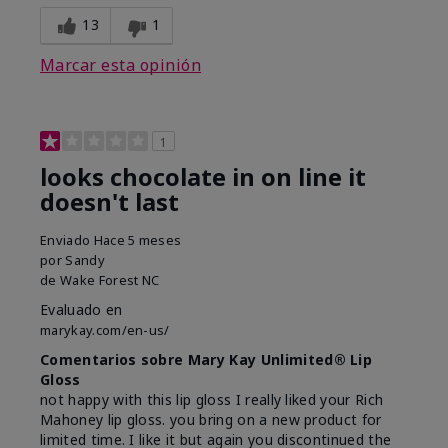
13
1
Marcar esta opinión
1
looks chocolate in on line it
doesn't last
Enviado
Hace 5 meses
por
Sandy
de
Wake Forest NC
Evaluado en
marykay.com/en-us/
Comentarios sobre Mary Kay Unlimited® Lip
Gloss
not happy with this lip gloss I really liked your Rich
Mahoney lip gloss. you bring on a new product for
limited time. I like it but again you discontinued the