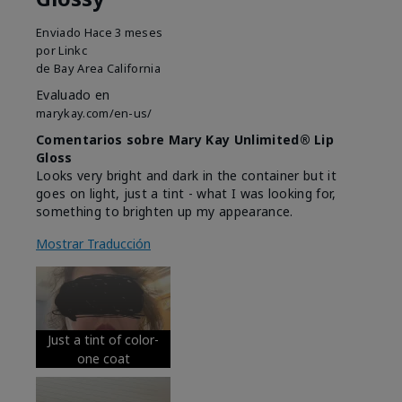
Enviado
Hace 3 meses
por
Linkc
de
Bay Area California
Evaluado en
marykay.com/en-us/
Comentarios sobre Mary Kay Unlimited® Lip
Gloss
Looks very bright and dark in the container but it
goes on light, just a tint - what I was looking for,
something to brighten up my appearance.
Mostrar Traducción
Just a tint of color-
one coat