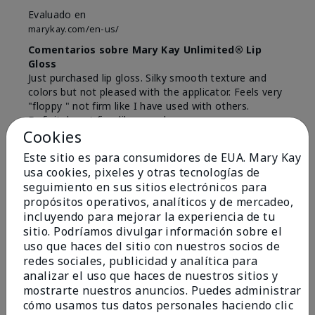
Evaluado en
marykay.com/en-us/
Comentarios sobre Mary Kay Unlimited® Lip
Gloss
Just purchased lip gloss. Silky smooth texture and
colors but not pleased with the applicator. Feels very
"floppy " not firm like I have used with others.
Definitely not firm like samples were.
Cookies
Mostrar Traducción
Este sitio es para consumidores de EUA. Mary Kay
Conclusión
Sí, recomendaría a un amigo
usa cookies, pixeles y otras tecnologías de
seguimiento en sus sitios electrónicos para
¿Le ha resultado útil esta
propósitos operativos, analíticos y de mercadeo,
opinión?
incluyendo para mejorar la experiencia de tu
sitio. Podríamos divulgar información sobre el
8
1
uso que haces del sitio con nuestros socios de
redes sociales, publicidad y analítica para
Marcar esta opinión
analizar el uso que haces de nuestros sitios y
mostrarte nuestros anuncios. Puedes administrar
cómo usamos tus datos personales haciendo clic