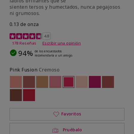
labios brillantes que se
sienten tersos y humectados, nunca pegajosos
ni grumosos.
0.13 de onza
Calificación de clientes de 4,8 de 5
4.8
178 Reseñas
Escribir una opinión
94%
de los encuestados
recomendaría a un amigo.
Pink Fusion
Cremoso
Out of stock
Out of stock
Out of stock
Out of stock
seleccionado
Out of stock
Out of stock
Out of stock
Out of stoc
Out of stock
Out of stock
Favoritos
Pruébalo