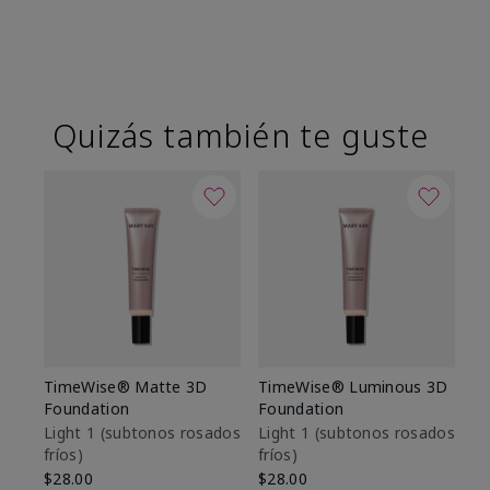
Quizás también te guste
TimeWise® Matte 3D
TimeWise® Luminous 3D
Sk
Foundation
Foundation
De
es
Light 1​ (subtonos rosados
Light 1​ (subtonos rosados
fríos)
fríos)
$9
$28.00
$28.00