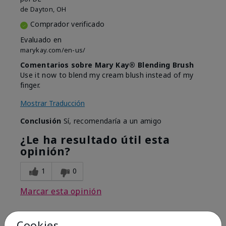
de
Dayton, OH
Comprador verificado
Evaluado en
marykay.com/en-us/
Comentarios sobre Mary Kay® Blending Brush
Use it now to blend my cream blush instead of my
finger.
Mostrar Traducción
Conclusión
Sí, recomendaría a un amigo
¿Le ha resultado útil esta
opinión?
1
0
Marcar esta opinión
Cookies