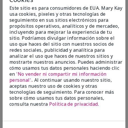
5
Este sitio es para consumidores de EUA. Mary Kay
Blending brush
usa cookies, pixeles y otras tecnologías de
seguimiento en sus sitios electrónicos para
Enviado
Hace 1 año
propósitos operativos, analíticos y de mercadeo,
por
Pam
incluyendo para mejorar la experiencia de tu
de
Liberty
sitio. Podríamos divulgar información sobre el
Comprador verificado
uso que haces del sitio con nuestros socios de
redes sociales, publicidad y analítica para
Evaluado en
analizar el uso que haces de nuestros sitios y
marykay.com/en-us/
mostrarte nuestros anuncios. Puedes administrar
Comentarios sobre Mary Kay® Blending Brush
cómo usamos tus datos personales haciendo clic
I love this brush. It is the best brush that I have ever
en
'No vender ni compartir mi información
had.
personal'.
. Al continuar usando nuestro sitio,
aceptas nuestro uso de cookies y otras
Mostrar Traducción
tecnologías de seguimiento. Para conocer más
sobre cómo usamos tus datos personales,
Mary Kay products
consulta nuestra
Política de privacidad
.
are giving me my
confidence back after
struggling with breast
cancer.