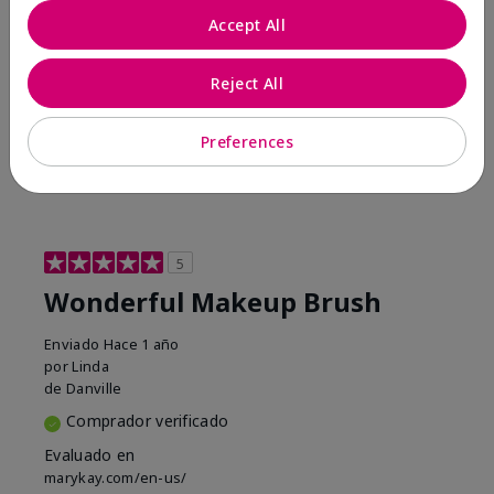
Accept All
Conclusión
Sí, recomendaría a un amigo
¿Le ha resultado útil esta
Reject All
opinión?
1
0
Preferences
Marcar esta opinión
5
Wonderful Makeup Brush
Enviado
Hace 1 año
por
Linda
de
Danville
Comprador verificado
Evaluado en
marykay.com/en-us/