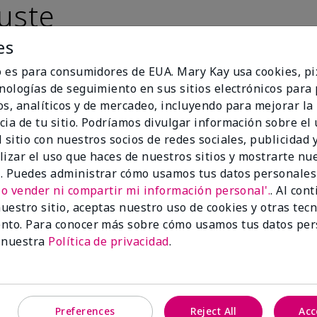
uste
es
io es para consumidores de EUA. Mary Kay usa cookies, pi
cnologías de seguimiento en sus sitios electrónicos para
os, analíticos y de mercadeo, incluyendo para mejorar la
cia de tu sitio. Podríamos divulgar información sobre el
 sitio con nuestros socios de redes sociales, publicidad y
lizar el uso que haces de nuestros sitios y mostrarte nu
. Puedes administrar cómo usamos tus datos personales
No vender ni compartir mi información personal'.
. Al con
uestro sitio, aceptas nuestro uso de cookies y otras tec
nto. Para conocer más sobre cómo usamos tus datos per
 nuestra
Política de privacidad
.
Luminous 3D Foundation
Skinvigorate™ Duo Facial Devic
especial†
btonos rosados fríos)
$95.00
Preferences
Reject All
Acc