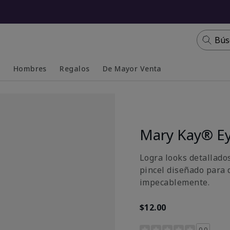
Bús
s
Hombres
Regalos
De Mayor Venta
Collapsed
Expanded
Mary Kay® E
Logra looks detallado
pincel diseñado para 
impecablemente.
$12.00
Calificación de clientes
0.0