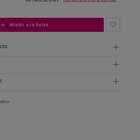
Sin calificaciones
Añadir a la bolsa
cto
n
udeo.