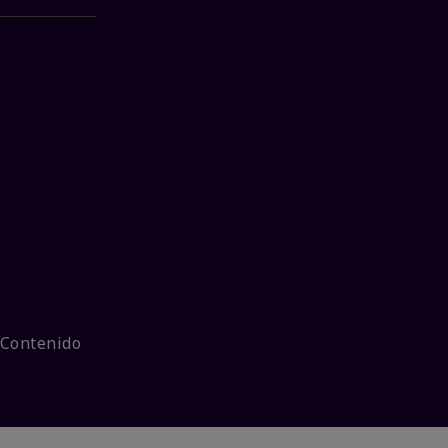
 Contenido
Añadir a la
bolsa
$12.00