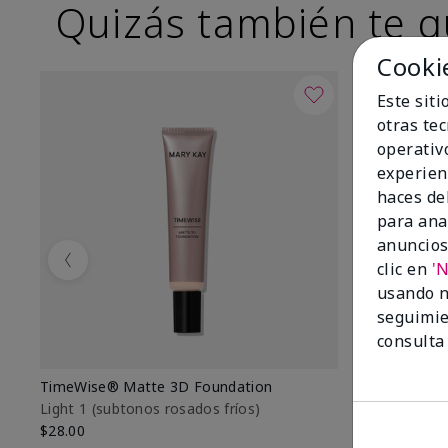
Quizás también te g
Cooki
Este sit
otras te
operativ
experien
haces del
para ana
anuncios
clic en
'
Previous
usando n
seguimie
consulta
TimeWise® Matte 3D Foundation
TimeWise® 
Light 1​ (subtonos rosados fríos)
Light 1​ (su
$28.00
$28.00