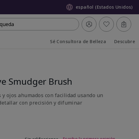
español (Estados Unidos)
queda
Sé Consultora de Belleza
Descubre
Collapsed
Expanded
ye Smudger Brush
s y ojos ahumados con facilidad usando un
detallar con precisión y difuminar
 de 5 de 5
Escribe la primera opinión