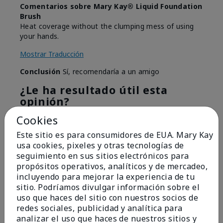
Comentarios sobre Mary Kay® Liquid Foundation
Brush
Heat coverage without the clumping mess of using
your hands.
Mostrar Traducción
Conclusión
Sí, recomendaría a un amigo
¿Le ha resultado útil esta
opinión?
Cookies
2
0
Este sitio es para consumidores de EUA. Mary Kay
Marcar esta opinión
usa cookies, pixeles y otras tecnologías de
seguimiento en sus sitios electrónicos para
propósitos operativos, analíticos y de mercadeo,
incluyendo para mejorar la experiencia de tu
5
sitio. Podríamos divulgar información sobre el
Best foundation brush
uso que haces del sitio con nuestros socios de
redes sociales, publicidad y analítica para
Enviado
Hace 10 meses
analizar el uso que haces de nuestros sitios y