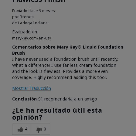
Enviado
Hace 9 meses
por
Brenda
de
Ladoga Indiana
Evaluado en
marykay.com/en-us/
Comentarios sobre Mary Kay® Liquid Foundation
Brush
I have never used a foundation brush until recently.
What a difference! I use far less cream foundation
and the look is flawless! Provides a more even
coverage. Highly recommend adding this tool.
Mostrar Traducción
Conclusión
Sí, recomendaría a un amigo
¿Le ha resultado útil esta
opinión?
4
0