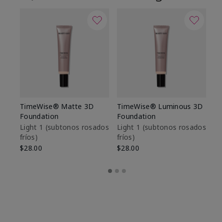
TimeWise® Matte 3D
TimeWise® Luminous 3D
Sk
Foundation
Foundation
De
es
Light 1​ (subtonos rosados
Light 1​ (subtonos rosados
fríos)
fríos)
$9
$28.00
$28.00