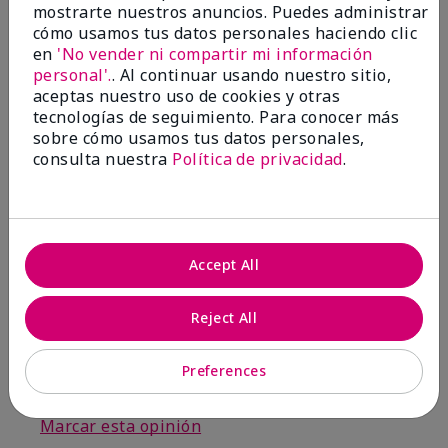
por
Candy
mostrarte nuestros anuncios. Puedes administrar
de
Pulaski
cómo usamos tus datos personales haciendo clic
en
'No vender ni compartir mi información
Comprador verificado
personal'.
. Al continuar usando nuestro sitio,
Evaluado en
aceptas nuestro uso de cookies y otras
marykay.com/en-us/
tecnologías de seguimiento. Para conocer más
Comentarios sobre Mary Kay® Liquid Foundation
sobre cómo usamos tus datos personales,
Brush
consulta nuestra
Política de privacidad
.
I have used other foundation brushes in the past.
Since I received this brush I has tossed the other
brushes.
Mostrar Traducción
Accept All
Conclusión
Sí, recomendaría a un amigo
Reject All
¿Le ha resultado útil esta
opinión?
Preferences
3
0
Marcar esta opinión