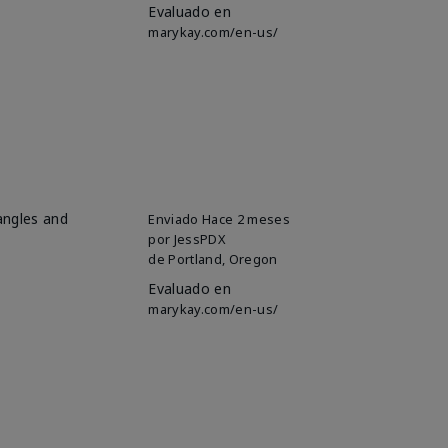
Evaluado en
marykay.com/en-us/
 angles and
Enviado
Hace 2 meses
por
JessPDX
de
Portland, Oregon
Evaluado en
marykay.com/en-us/