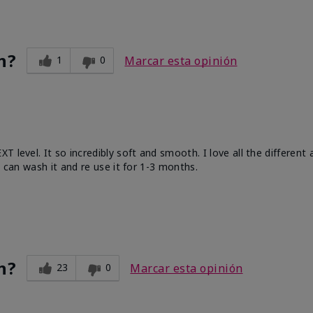
n?
1
0
Marcar esta opinión
 level. It so incredibly soft and smooth. I love all the different
u can wash it and re use it for 1-3 months.
n?
23
0
Marcar esta opinión