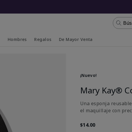
Bús
s
Hombres
Regalos
De Mayor Venta
Collapsed
Expanded
¡Nuevo!
Mary Kay® C
Una esponja reusable y
el maquillaje con pre
$14.00