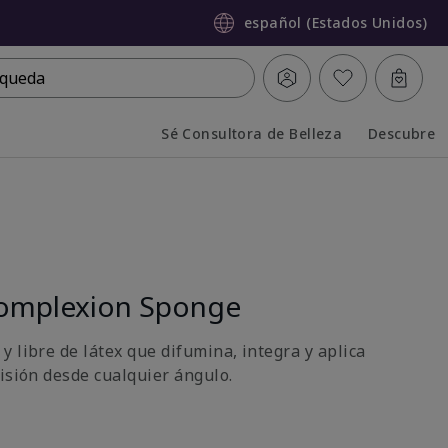
español (Estados Unidos)
queda
Sé Consultora de Belleza
Descubre
Collapsed
Expanded
omplexion Sponge
 libre de látex que difumina, integra y aplica
cisión desde cualquier ángulo.