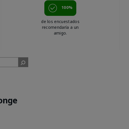
100%
de los encuestados
recomendaría a un
amigo.
onge