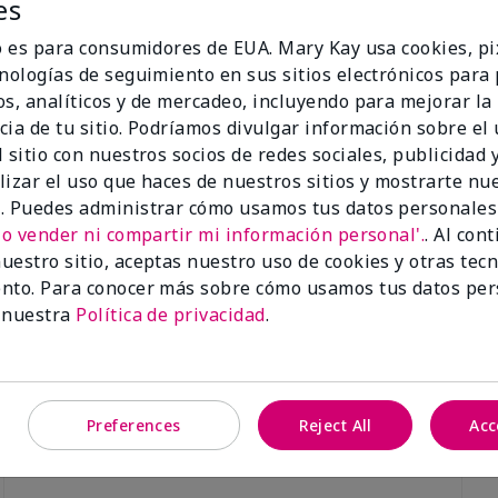
es
io es para consumidores de EUA. Mary Kay usa cookies, pi
cnologías de seguimiento en sus sitios electrónicos para
os, analíticos y de mercadeo, incluyendo para mejorar la
cia de tu sitio. Podríamos divulgar información sobre el
Luminous 3D Foundation
Skinvigorate™ Duo Facial Devic
 sitio con nuestros socios de redes sociales, publicidad y
especial†
btonos rosados fríos)
lizar el uso que haces de nuestros sitios y mostrarte nu
$95.00
. Puedes administrar cómo usamos tus datos personales
No vender ni compartir mi información personal'.
. Al con
uestro sitio, aceptas nuestro uso de cookies y otras tec
nto. Para conocer más sobre cómo usamos tus datos per
 nuestra
Política de privacidad
.
Preferences
Reject All
Acc