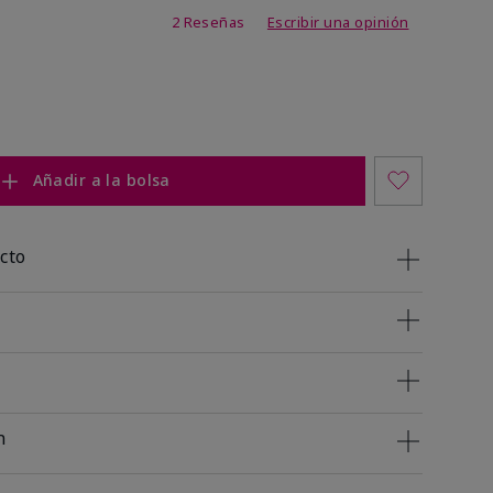
 de 5 de 5
2 Reseñas
Escribir una opinión
Añadir a la bolsa
cto
n