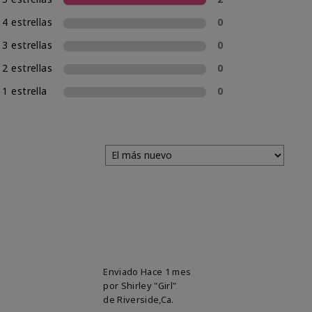
4 estrellas
0
3 estrellas
0
2 estrellas
0
1 estrella
0
Enviado
Hace 1 mes
por
Shirley "Girl"
de
Riverside,Ca.