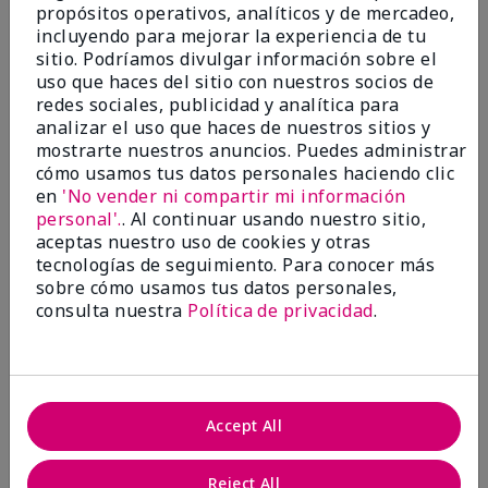
propósitos operativos, analíticos y de mercadeo,
¿Le ha resultado útil esta
incluyendo para mejorar la experiencia de tu
opinión?
sitio. Podríamos divulgar información sobre el
uso que haces del sitio con nuestros socios de
22
1
redes sociales, publicidad y analítica para
analizar el uso que haces de nuestros sitios y
Marcar esta opinión
mostrarte nuestros anuncios. Puedes administrar
cómo usamos tus datos personales haciendo clic
en
'No vender ni compartir mi información
personal'.
. Al continuar usando nuestro sitio,
5
aceptas nuestro uso de cookies y otras
Awesome
tecnologías de seguimiento. Para conocer más
sobre cómo usamos tus datos personales,
Enviado
Hace 10 meses
consulta nuestra
Política de privacidad
.
por
Judy
de
Evansville IN
Comprador verificado
Evaluado en
Accept All
marykay.com/en-us/
Comentarios sobre Mary Kay Clinical Solutions®
Reject All
Dynamic Wrinkle Limiter™