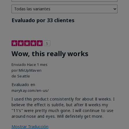
Evaluado por 33 clientes
5
Wow, this really works
Enviado
Hace 1 mes
por
MkUpMaven
de
Seattle
Evaluado en
marykay.com/en-us/
I used this product consistently for about 8 weeks. I
believe the effect is subtle, but after 8 weeks my
"11's" were pretty much gone. I will continue to use
around nose and eyes. Will definitely get more.
Mostrar Traducción