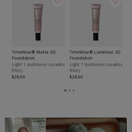
TimeWise® Matte 3D
TimeWise® Luminous 3D
Sk
Foundation
Foundation
De
es
Light 1​ (subtonos rosados
Light 1​ (subtonos rosados
fríos)
fríos)
$9
$28.00
$28.00