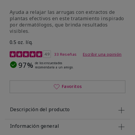
Ayuda a relajar las arrugas con extractos de
plantas efectivos en este tratamiento inspirado
por dermatólogos, que brinda resultados
visibles.
0.5 oz. líq.
Calificación de clientes de 4,9 de 5
4.9
33 Reseñas
Escribir una opinión
97%
de los encuestados
recomendaría a un amigo.
Favoritos
Descripción del producto
Información general