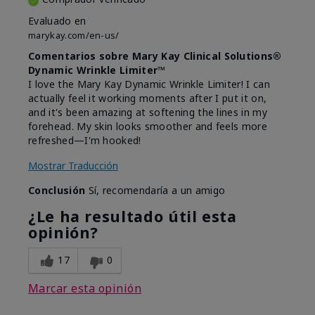
Evaluado en
marykay.com/en-us/
Comentarios sobre Mary Kay Clinical Solutions®
Dynamic Wrinkle Limiter™
I love the Mary Kay Dynamic Wrinkle Limiter! I can
actually feel it working moments after I put it on,
and it's been amazing at softening the lines in my
forehead. My skin looks smoother and feels more
refreshed—I'm hooked!
Mostrar Traducción
Conclusión
Sí, recomendaría a un amigo
¿Le ha resultado útil esta
opinión?
17
0
Marcar esta opinión