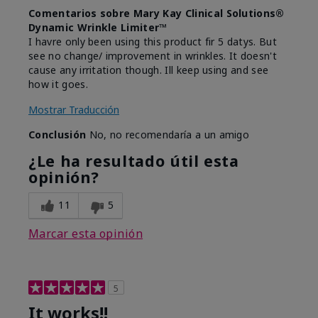
Comentarios sobre Mary Kay Clinical Solutions®
Dynamic Wrinkle Limiter™
I havre only been using this product fir 5 datys. But
see no change/ improvement in wrinkles. It doesn't
cause any irritation though. Ill keep using and see
how it goes.
Mostrar Traducción
Conclusión
No, no recomendaría a un amigo
¿Le ha resultado útil esta
opinión?
11
5
Marcar esta opinión
5
It works!!