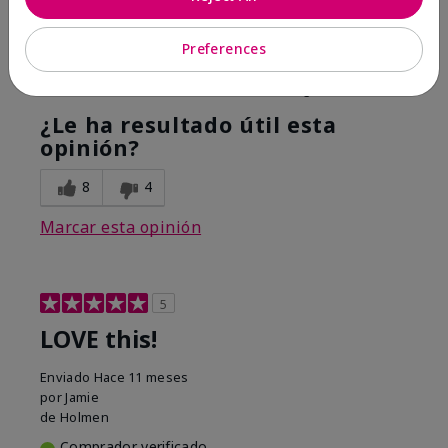
Hope it helps
Preferences
Mostrar Traducción
Conclusión
Sí, recomendaría a un amigo
¿Le ha resultado útil esta
opinión?
8
4
Marcar esta opinión
5
LOVE this!
Enviado
Hace 11 meses
por
Jamie
de
Holmen
Comprador verificado