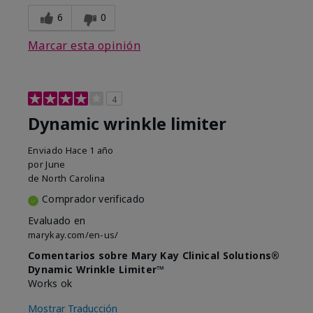
6
0
Marcar esta opinión
4
Dynamic wrinkle limiter
Enviado
Hace 1 año
por
June
de
North Carolina
Comprador verificado
Evaluado en
marykay.com/en-us/
Comentarios sobre Mary Kay Clinical Solutions®
Dynamic Wrinkle Limiter™
Works ok
Mostrar Traducción