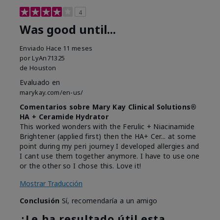
4
Was good until...
Enviado
Hace 11 meses
por
LyAn71325
de
Houston
Evaluado en
marykay.com/en-us/
Comentarios sobre Mary Kay Clinical Solutions®
HA + Ceramide Hydrator
This worked wonders with the Ferulic + Niacinamide
Brightener (applied first) then the HA+ Cer... at some
point during my peri journey I developed allergies and
I cant use them together anymore. I have to use one
or the other so I chose this. Love it!
Mostrar Traducción
Conclusión
Sí, recomendaría a un amigo
¿Le ha resultado útil esta