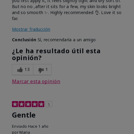
you first apply it, it feels slightly tight and dry sort of.
But no no ,after it sits for a few, my skin looks bright
and so smooth ✨️. Highly recommended 👌. Love it so
far.
Mostrar Traducción
Conclusión
Sí, recomendaría a un amigo
¿Le ha resultado útil esta
opinión?
13
1
Marcar esta opinión
5
Gentle
Enviado
Hace 1 año
por
Maria