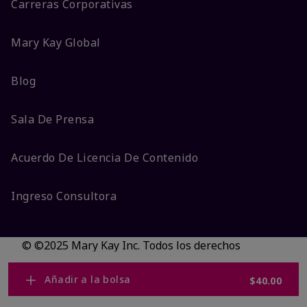
Carreras Corporativas
Mary Kay Global
Blog
Sala De Prensa
Acuerdo De Licencia De Contenido
Ingreso Consultora
© ©2025 Mary Kay Inc. Todos los derechos
reservados.
No vender/Preferencias de cookies
Añadir a la bolsa
$40.00
Código DSA/Queja al Código
Términos
Privacidad
Transparencia en CA
Accesibilidad
Cambiar país