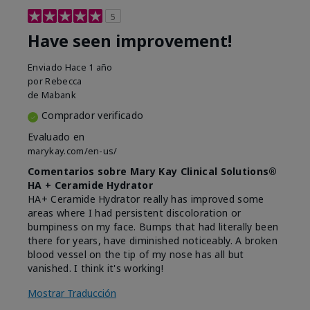
5
Have seen improvement!
Enviado
Hace 1 año
por
Rebecca
de
Mabank
Comprador verificado
Evaluado en
marykay.com/en-us/
Comentarios sobre Mary Kay Clinical Solutions®
HA + Ceramide Hydrator
HA+ Ceramide Hydrator really has improved some
areas where I had persistent discoloration or
bumpiness on my face. Bumps that had literally been
there for years, have diminished noticeably. A broken
blood vessel on the tip of my nose has all but
vanished. I think it's working!
Mostrar Traducción