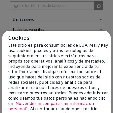
Cookies
Evaluado por 13 clientes
Este sitio es para consumidores de EUA. Mary Kay
usa cookies, pixeles y otras tecnologías de
seguimiento en sus sitios electrónicos para
5
propósitos operativos, analíticos y de mercadeo,
incluyendo para mejorar la experiencia de tu
Yeh! I really works
sitio. Podríamos divulgar información sobre el
uso que haces del sitio con nuestros socios de
Enviado
Hace 4 meses
redes sociales, publicidad y analítica para
por
Char
analizar el uso que haces de nuestros sitios y
de
Detroit, Mi
mostrarte nuestros anuncios. Puedes administrar
Evaluado en
cómo usamos tus datos personales haciendo clic
marykay.com/en-us/
en
'No vender ni compartir mi información
I ski all winter and since adding this to my progam
personal'.
. Al continuar usando nuestro sitio,