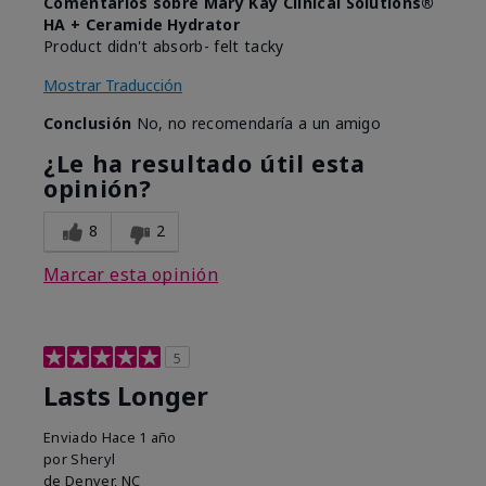
Comentarios sobre Mary Kay Clinical Solutions®
HA + Ceramide Hydrator
Product didn't absorb- felt tacky
Mostrar Traducción
Conclusión
No, no recomendaría a un amigo
¿Le ha resultado útil esta
opinión?
8
2
Marcar esta opinión
5
Lasts Longer
Enviado
Hace 1 año
por
Sheryl
de
Denver, NC