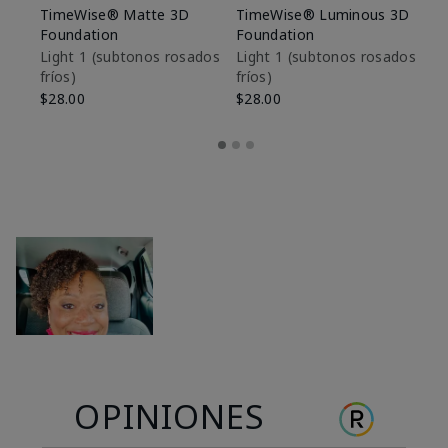
TimeWise® Matte 3D
TimeWise® Luminous 3D
Sk
Foundation
Foundation
De
es
Light 1​ (subtonos rosados
Light 1​ (subtonos rosados
fríos)
fríos)
$9
$28.00
$28.00
OPINIONES