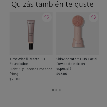
Quizás también te guste
TimeWise® Matte 3D
Skinvigorate™ Duo Facial
T
Foundation
Device de edición
Fo
especial†
Light 1​ (subtonos rosados
Li
fríos)
$95.00
fr
$28.00
$2