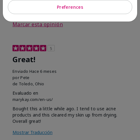
Preferences
3
0
Marcar esta opinión
5
Great!
Enviado
Hace 6 meses
por
Pete
de
Toledo, Ohio
Evaluado en
marykay.com/en-us/
Bought this a little while ago. I tend to use acne
products and this cleared my skin up from drying.
Overall great!
Mostrar Traducción