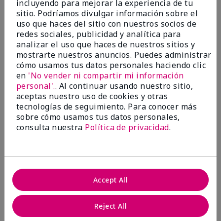
incluyendo para mejorar la experiencia de tu
5
sitio. Podríamos divulgar información sobre el
Satisfied
uso que haces del sitio con nuestros socios de
redes sociales, publicidad y analítica para
Enviado
Hace 3 meses
analizar el uso que haces de nuestros sitios y
por
Keyrone
mostrarte nuestros anuncios. Puedes administrar
de
LaBelle, FL
cómo usamos tus datos personales haciendo clic
Evaluado en
en
'No vender ni compartir mi información
marykay.com/en-us/
personal'.
. Al continuar usando nuestro sitio,
aceptas nuestro uso de cookies y otras
Since using MK products, my skin hasn't been as oily.
tecnologías de seguimiento. Para conocer más
I've received compliments that my complexion has
sobre cómo usamos tus datos personales,
improved, and most of all, my skin doesn't feel dry or
irritated after use. Moisturizers are usually hard to
consulta nuestra
Política de privacidad
.
come by, but this one is lightweight and not
overbearing or oily. Thank you so much, Mrs. Gaenelle
Tyre, for introducing me to these products!
Mostrar Traducción
Accept All
Conclusión
Sí, recomendaría a un amigo
Reject All
¿Le ha resultado útil esta
opinión?