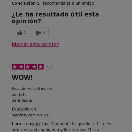
Conclusión
Sí, recomendaría a un amigo
¿Le ha resultado útil esta
opinión?
5
0
Marcar esta opinión
5
WOW!
Enviado
Hace 6 meses
por
Jeff.
de
Indiana
Evaluado en
marykay.com/en-us/
I am so happy that I bought this product! It feels
amazing and changed my life forever. This a