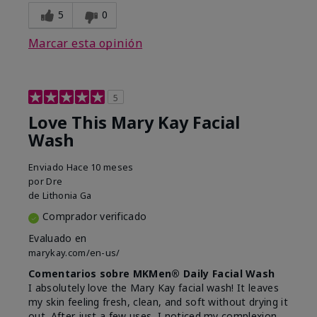
5
0
Marcar esta opinión
5
Love This Mary Kay Facial
Wash
Enviado
Hace 10 meses
por
Dre
de
Lithonia Ga
Comprador verificado
Evaluado en
marykay.com/en-us/
Comentarios sobre MKMen® Daily Facial Wash
I absolutely love the Mary Kay facial wash! It leaves
my skin feeling fresh, clean, and soft without drying it
out. After just a few uses, I noticed my complexion