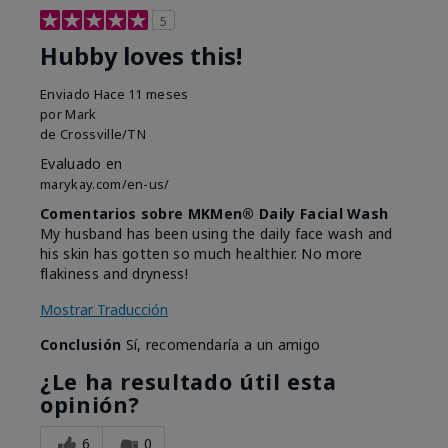
5
Hubby loves this!
Enviado
Hace 11 meses
por
Mark
de
Crossville/TN
Evaluado en
marykay.com/en-us/
Comentarios sobre MKMen® Daily Facial Wash
My husband has been using the daily face wash and
his skin has gotten so much healthier. No more
flakiness and dryness!
Mostrar Traducción
Conclusión
Sí, recomendaría a un amigo
¿Le ha resultado útil esta
opinión?
6
0