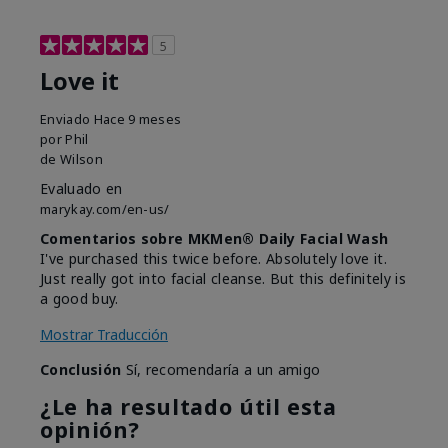
5
Love it
Enviado
Hace 9 meses
por
Phil
de
Wilson
Evaluado en
marykay.com/en-us/
Comentarios sobre MKMen® Daily Facial Wash
I've purchased this twice before. Absolutely love it.
Just really got into facial cleanse. But this definitely is
a good buy.
Mostrar Traducción
Conclusión
Sí, recomendaría a un amigo
¿Le ha resultado útil esta
opinión?