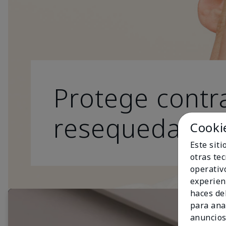
Protege contra
resequedad.
Cooki
Este sit
otras te
operativ
experien
haces del
para ana
anuncios