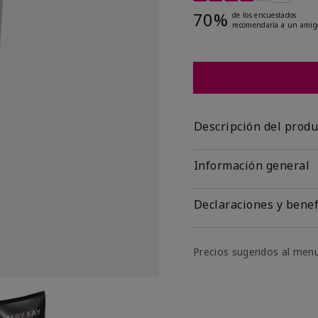
70%
de los encuestados
recomendaría a un amig
Descripción del produ
Información general
Declaraciones y benef
Precios sugeridos al men