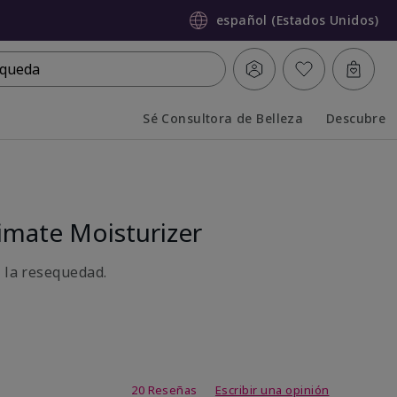
español (Estados Unidos)
queda
Sé Consultora de Belleza
Descubre
Collapsed
Expanded
mate Moisturizer
a la resequedad.
de 3,7 de 5
20 Reseñas
Escribir una opinión