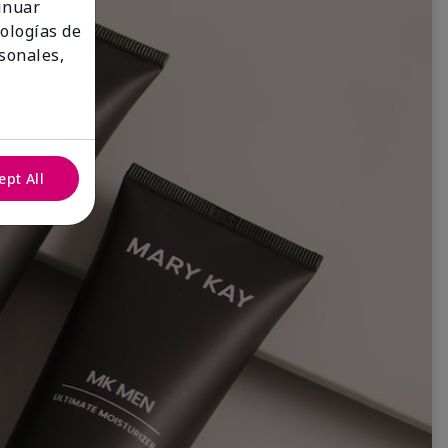
tinuar
nologías de
sonales,
ept All