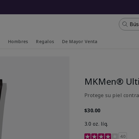
Bús
s
Hombres
Regalos
De Mayor Venta
Collapsed
Expanded
MKMen® Ulti
Protege su piel contr
$30.00
3.0 oz. líq.
Calificación de clientes 
4.0