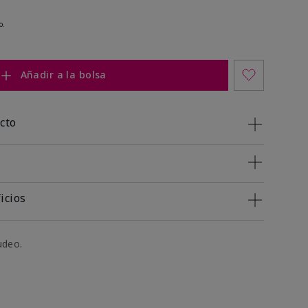
o.
Añadir a la bolsa
cto
icios
udeo.