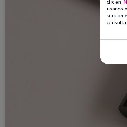
clic en
'
usando n
seguimie
consulta