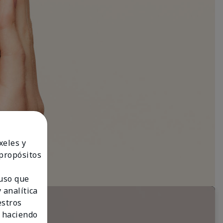
xeles y
 propósitos
 uso que
 analítica
estros
 haciendo