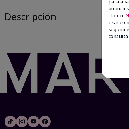
para ana
Is New
anuncios
Descripción
El juego
Whi
clic en
'
cualquier mo
usando n
labios resec
seguimie
consulta