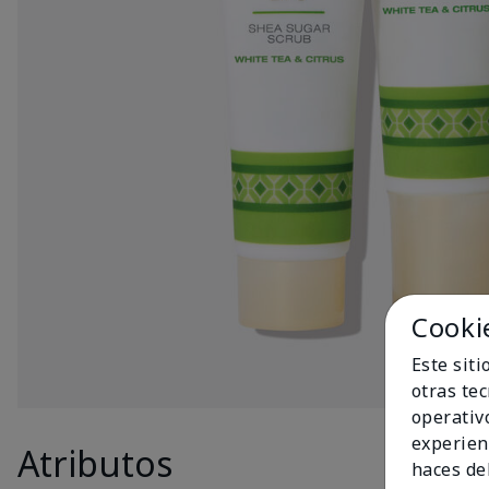
Cooki
Este sit
otras te
operativ
experien
Atributos
Produc
haces del