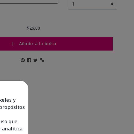
$26.00
Añadir a la bolsa
xeles y
 propósitos
 uso que
 analítica