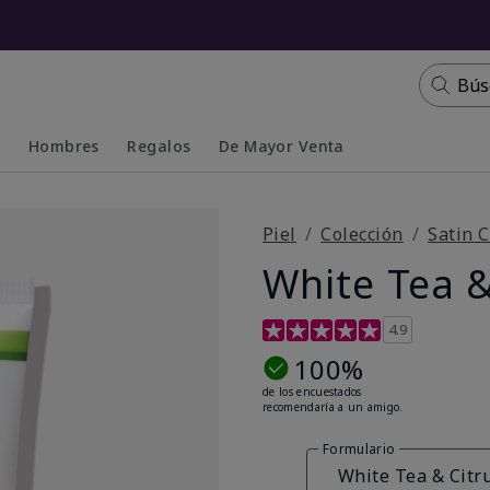
Bús
s
Hombres
Regalos
De Mayor Venta
Collapsed
Expanded
Piel
Colección
Satin C
White Tea &
Calificación de clientes de 4
4.9
100%
de los encuestados
recomendaría a un amigo.
Formulario
White Tea & Citr