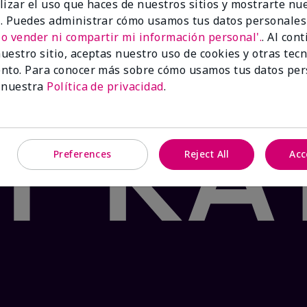
lizar el uso que haces de nuestros sitios y mostrarte nu
 Product: false
. Puedes administrar cómo usamos tus datos personales
®
te Tea & Citrus Satin Lips
lleva tus labios al paraíso con
No vender ni compartir mi información personal'.
. Al con
mento. Formulado con manteca de karité y el fresco sabor
uestro sitio, aceptas nuestro uso de cookies y otras tec
os y agrietados en dos pasos sencillos. ¡Tu oasis te espe
nto. Para conocer más sobre cómo usamos tus datos per
 nuestra
Política de privacidad
.
Preferences
Reject All
Acc