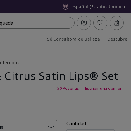
español (Estados Unidos)
queda
Sé Consultora de Belleza
Descubre
Collapsed
Expanded
olección
 Citrus Satin Lips® Set
,7 de 5
50 Reseñas
Escribir una opinión
Cantidad
us