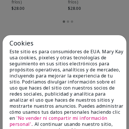
fríos)
fríos)
$9
$28.00
$28.00
Cookies
Este sitio es para consumidores de EUA. Mary Kay
usa cookies, pixeles y otras tecnologías de
seguimiento en sus sitios electrónicos para
propósitos operativos, analíticos y de mercadeo,
incluyendo para mejorar la experiencia de tu
sitio. Podríamos divulgar información sobre el
uso que haces del sitio con nuestros socios de
redes sociales, publicidad y analítica para
OPINIONES
analizar el uso que haces de nuestros sitios y
mostrarte nuestros anuncios. Puedes administrar
cómo usamos tus datos personales haciendo clic
en
'No vender ni compartir mi información
4.8
personal'.
. Al continuar usando nuestro sitio,