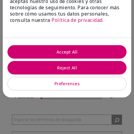
aceptas nuestro uso de cookies y otras
57 Reseñas
tecnologías de seguimiento. Para conocer más
sobre cómo usamos tus datos personales,
Escribir Una Opinión
consulta nuestra
Política de privacidad
.
95%
de los encuestados recomendaría a un amigo.
Accept All
5 estrellas
54
4 estrellas
0
Reject All
3 estrellas
1
Preferences
2 estrellas
0
1 estrella
2