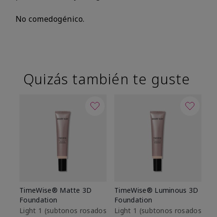
No comedogénico.
Quizás también te guste
TimeWise® Matte 3D
TimeWise® Luminous 3D
Sk
Foundation
Foundation
De
es
Light 1​ (subtonos rosados
Light 1​ (subtonos rosados