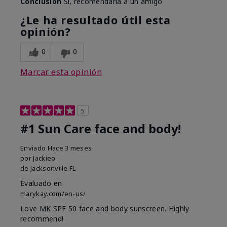
Conclusión
Sí, recomendaría a un amigo
¿Le ha resultado útil esta
opinión?
0
0
Marcar esta opinión
5
#1 Sun Care face and body!
Enviado
Hace 3 meses
por
Jackieo
de
Jacksonville FL
Evaluado en
marykay.com/en-us/
Love MK SPF 50 face and body sunscreen. Highly
recommend!