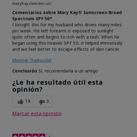
marykay.com/en-us/
Comentarios sobre Mary Kay® Sunscreen Broad
Spectrum SPF 50*
I bought this for my husband who drives many miles
per week. His left forearm is exposed to sunlight
quite often and begins to itch with a rash. When he
began using this heavier SPF 50, it helped immensely
and we feel better to escape effects of skin cancer.
Mostrar Traducción
Conclusión
Sí, recomendaría a un amigo
¿Le ha resultado útil esta
opinión?
19
0
Marcar esta opinión
5