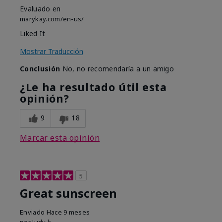
Evaluado en
marykay.com/en-us/
Liked It
Mostrar Traducción
Conclusión
No, no recomendaría a un amigo
¿Le ha resultado útil esta
opinión?
9
18
Marcar esta opinión
5
Great sunscreen
Enviado
Hace 9 meses
por
Judy k