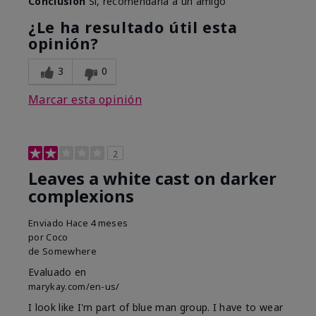
Conclusión
Sí, recomendaría a un amigo
¿Le ha resultado útil esta
opinión?
3
0
Marcar esta opinión
2
Leaves a white cast on darker
complexions
Enviado
Hace 4 meses
por
Coco
de
Somewhere
Evaluado en
marykay.com/en-us/
I look like I'm part of blue man group. I have to wear