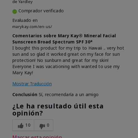
de
Yardley
Comprador verificado
Evaluado en
marykay.com/en-us/
Comentarios sobre Mary Kay® Mineral Facial
Sunscreen Broad Spectrum SPF 30*
I bought this product for my trip to Hawaii .. very hot
sun and so glad it worked great on my face for sun
protection! No sunburn and great for my skin!
Everyone I was vacationing with wanted to use my
Mary Kay!
Mostrar Traducción
Conclusión
Sí, recomendaría a un amigo
¿Le ha resultado útil esta
opinión?
10
0
Marcar esta opinión