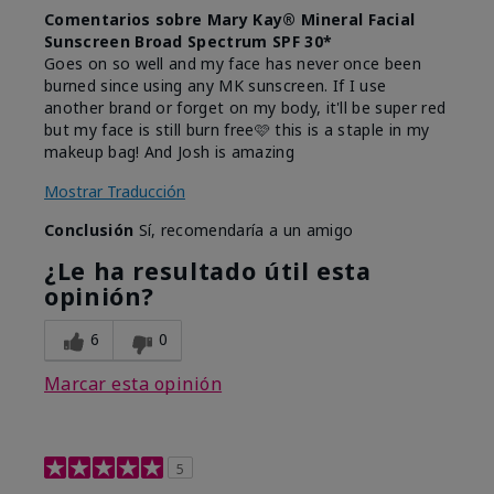
Comentarios sobre Mary Kay® Mineral Facial
Sunscreen Broad Spectrum SPF 30*
Goes on so well and my face has never once been
burned since using any MK sunscreen. If I use
another brand or forget on my body, it'll be super red
but my face is still burn free🩷 this is a staple in my
makeup bag! And Josh is amazing
Mostrar Traducción
Conclusión
Sí, recomendaría a un amigo
¿Le ha resultado útil esta
opinión?
6
0
Marcar esta opinión
5