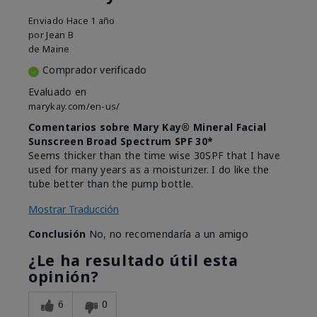
Enviado
Hace 1 año
por
Jean B
de
Maine
Comprador verificado
Evaluado en
marykay.com/en-us/
Comentarios sobre Mary Kay® Mineral Facial
Sunscreen Broad Spectrum SPF 30*
Seems thicker than the time wise 30SPF that I have
used for many years as a moisturizer. I do like the
tube better than the pump bottle.
Mostrar Traducción
Conclusión
No, no recomendaría a un amigo
¿Le ha resultado útil esta
opinión?
6
0