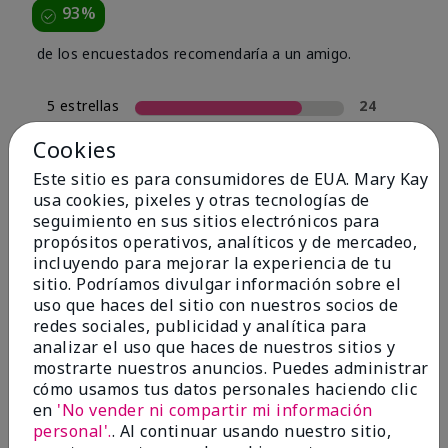
93%
de los encuestados recomendaría a un amigo.
5 estrellas
24
4 estrellas
4
Cookies
3 estrellas
0
Este sitio es para consumidores de EUA. Mary Kay
usa cookies, pixeles y otras tecnologías de
2 estrellas
2
seguimiento en sus sitios electrónicos para
1 estrella
0
propósitos operativos, analíticos y de mercadeo,
incluyendo para mejorar la experiencia de tu
sitio. Podríamos divulgar información sobre el
uso que haces del sitio con nuestros socios de
Tipo De Piel
Filtrar
redes sociales, publicidad y analítica para
reseñas
analizar el uso que haces de nuestros sitios y
por
mostrarte nuestros anuncios. Puedes administrar
Tipo
cómo usamos tus datos personales haciendo clic
de
en
'No vender ni compartir mi información
piel
personal'.
. Al continuar usando nuestro sitio,