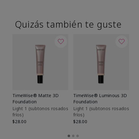
Quizás también te guste
TimeWise® Matte 3D
TimeWise® Luminous 3D
Sk
Foundation
Foundation
De
es
Light 1​ (subtonos rosados
Light 1​ (subtonos rosados
fríos)
fríos)
$9
$28.00
$28.00