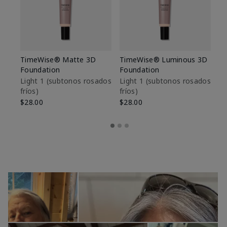
TimeWise® Matte 3D
TimeWise® Luminous 3D
Sk
Foundation
Foundation
De
es
Light 1​ (subtonos rosados
Light 1​ (subtonos rosados
fríos)
fríos)
$9
$28.00
$28.00