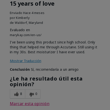
15 years of love
Enviado
Hace 4 meses
por
Kimberly
de
Waldorf, Maryland
Evaluado en
marykay.com/en-us/
I've been using this product since high school. Only
thing that helped me through Accutane. Still using it
in my 30s. Best moisturizer I have ever used.
Mostrar Traducción
Conclusión
Sí, recomendaría a un amigo
¿Le ha resultado útil esta
opinión?
8
0
Marcar esta opinión