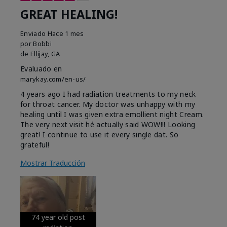
GREAT HEALING!
Enviado
Hace 1 mes
por
Bobbi
de
Ellijay, GA
Evaluado en
marykay.com/en-us/
4 years ago I had radiation treatments to my neck
for throat cancer. My doctor was unhappy with my
healing until I was given extra emollient night Cream.
The very next visit hé actually said WOW!!! Looking
great! I continue to use it every single dat. So
grateful!
Mostrar Traducción
74 year old post