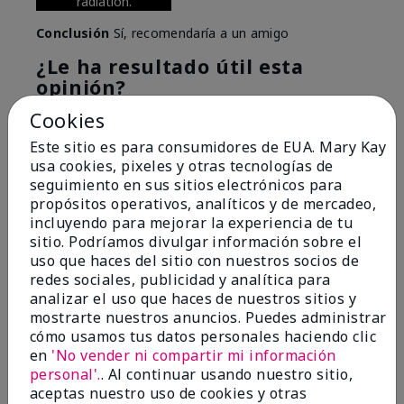
radiation.
Conclusión
Sí, recomendaría a un amigo
¿Le ha resultado útil esta
opinión?
Cookies
6
0
Este sitio es para consumidores de EUA. Mary Kay
Marcar esta opinión
usa cookies, pixeles y otras tecnologías de
seguimiento en sus sitios electrónicos para
propósitos operativos, analíticos y de mercadeo,
incluyendo para mejorar la experiencia de tu
5
sitio. Podríamos divulgar información sobre el
Great Night time emollient
uso que haces del sitio con nuestros socios de
redes sociales, publicidad y analítica para
Enviado
Hace 2 meses
analizar el uso que haces de nuestros sitios y
por
Sonia G
mostrarte nuestros anuncios. Puedes administrar
de
Chicago'Il
cómo usamos tus datos personales haciendo clic
en
'No vender ni compartir mi información
Evaluado en
personal'.
. Al continuar usando nuestro sitio,
marykay.com/en-us/
aceptas nuestro uso de cookies y otras
I use the product on my Dad, after dialysis his skin