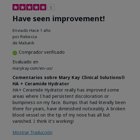
5
Have seen improvement!
Enviado
Hace 1 año
por
Rebecca
de
Mabank
Comprador verificado
Evaluado en
marykay.com/en-us/
Comentarios sobre Mary Kay Clinical Solutions®
HA + Ceramide Hydrator
HA+ Ceramide Hydrator really has improved some
areas where I had persistent discoloration or
bumpiness on my face. Bumps that had literally been
there for years, have diminished noticeably. A broken
blood vessel on the tip of my nose has all but
vanished. I think it's working!
Mostrar Traducción