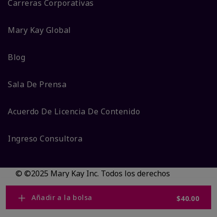
Carreras Corporativas
Mary Kay Global
Blog
Sala De Prensa
Acuerdo De Licencia De Contenido
Ingreso Consultora
© ©2025 Mary Kay Inc. Todos los derechos
reservados.
No vender/Preferencias de cookies
Añadir a la bolsa
$40.00
Código DSA/Queja al Código
Términos
Privacidad
Transparencia en CA
Accesibilidad
Cambiar país