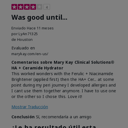
4
Was good until...
Enviado
Hace 11 meses
por
LyAn71325
de
Houston
Evaluado en
marykay.com/en-us/
Comentarios sobre Mary Kay Clinical Solutions®
HA + Ceramide Hydrator
This worked wonders with the Ferulic + Niacinamide
Brightener (applied first) then the HA+ Cer... at some
point during my peri journey I developed allergies and
I cant use them together anymore. I have to use one
or the other so I chose this. Love it!
Mostrar Traducción
Conclusión
Sí, recomendaría a un amigo
¿Le ha resultado útil esta