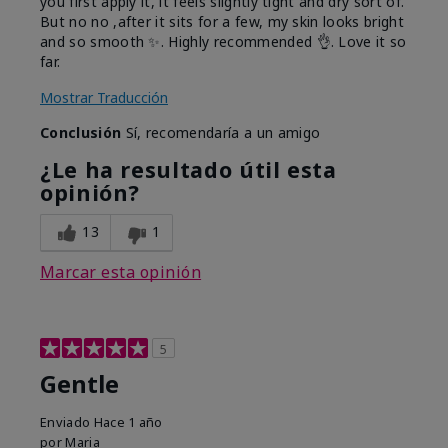
you first apply it, it feels slightly tight and dry sort of.
But no no ,after it sits for a few, my skin looks bright
and so smooth ✨️. Highly recommended 👌. Love it so
far.
Mostrar Traducción
Conclusión
Sí, recomendaría a un amigo
¿Le ha resultado útil esta
opinión?
13
1
Marcar esta opinión
5
Gentle
Enviado
Hace 1 año
por
Maria