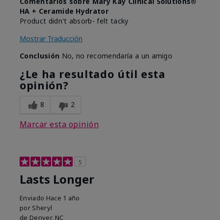
Comentarios sobre Mary Kay Clinical Solutions®
HA + Ceramide Hydrator
Product didn't absorb- felt tacky
Mostrar Traducción
Conclusión
No, no recomendaría a un amigo
¿Le ha resultado útil esta
opinión?
8
2
Marcar esta opinión
5
Lasts Longer
Enviado
Hace 1 año
por
Sheryl
de
Denver, NC