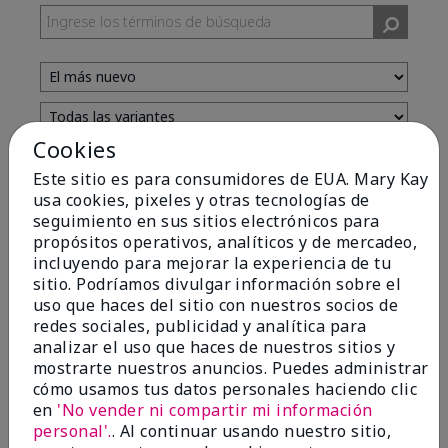
Cookies
Evaluado por 13 clientes
Este sitio es para consumidores de EUA. Mary Kay
usa cookies, pixeles y otras tecnologías de
seguimiento en sus sitios electrónicos para
5
propósitos operativos, analíticos y de mercadeo,
incluyendo para mejorar la experiencia de tu
Yeh! I really works
sitio. Podríamos divulgar información sobre el
uso que haces del sitio con nuestros socios de
Enviado
Hace 4 meses
redes sociales, publicidad y analítica para
por
Char
analizar el uso que haces de nuestros sitios y
de
Detroit, Mi
mostrarte nuestros anuncios. Puedes administrar
Evaluado en
cómo usamos tus datos personales haciendo clic
marykay.com/en-us/
en
'No vender ni compartir mi información
I ski all winter and since adding this to my progam
personal'.
. Al continuar usando nuestro sitio,