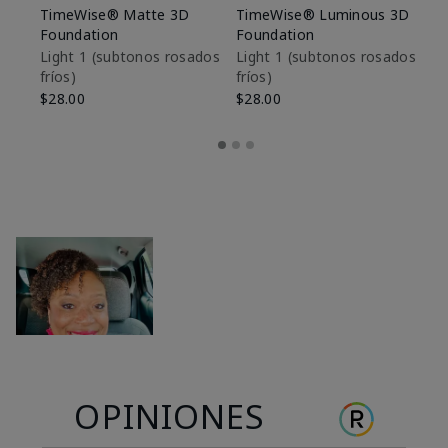
TimeWise® Matte 3D
TimeWise® Luminous 3D
Sk
Foundation
Foundation
De
es
Light 1​ (subtonos rosados
Light 1​ (subtonos rosados
fríos)
fríos)
$9
$28.00
$28.00
OPINIONES