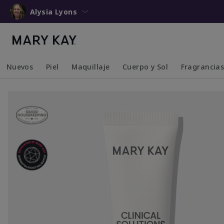
Alysia Lyons
Nuevos
Piel
Maquillaje
Cuerpo y Sol
Fragrancia
Collapsed
Expanded
Collapsed
Expanded
Collapsed
Expanded
Collapsed
Expanded