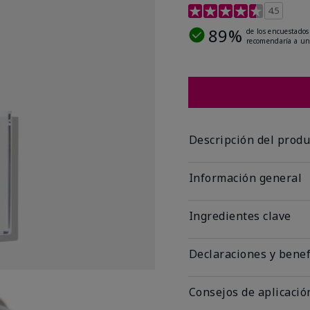
Calificación de clientes 
4.5
89%
de los encuestados
recomendaría a un
Descripción del produ
Información general
Ingredientes clave
Declaraciones y benef
Consejos de aplicació