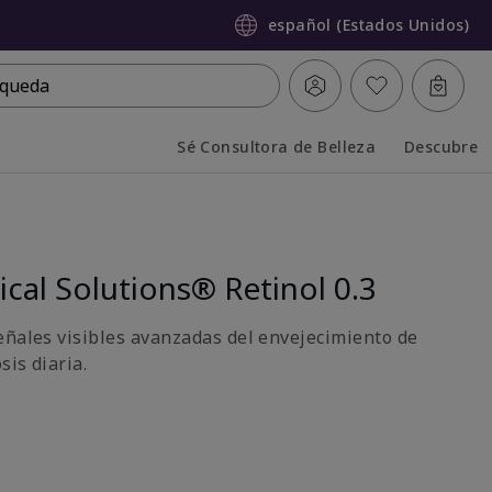
español (Estados Unidos)
queda
Sé Consultora de Belleza
Descubre
Collapsed
Expanded
ical Solutions® Retinol 0.3
eñales visibles avanzadas del envejecimiento de
sis diaria.