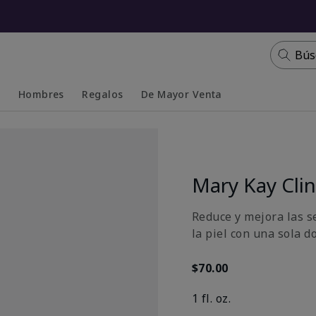
Bús
s
Hombres
Regalos
De Mayor Venta
Collapsed
Expanded
Mary Kay Clin
Reduce y mejora las s
la piel con una sola do
$70.00
1 fl. oz.