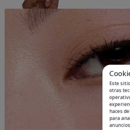
Cooki
Este sit
otras te
operativ
experien
haces del
para ana
anuncios