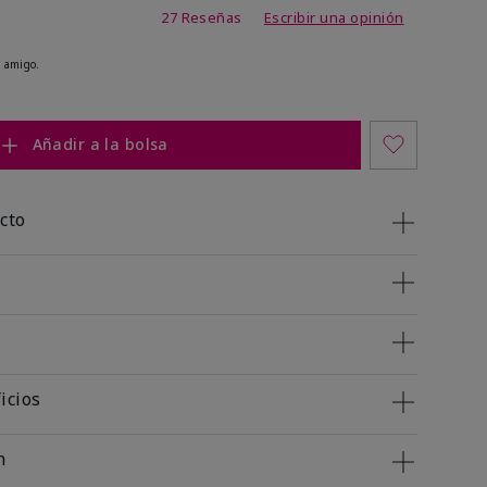
de 4,1 de 5
27 Reseñas
Escribir una opinión
 amigo.
Añadir a la bolsa
cto
icios
n