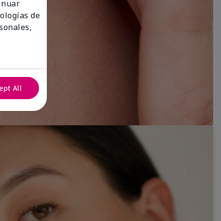
tinuar
nologías de
sonales,
ept All