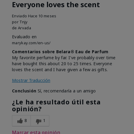
Everyone loves the scent
Enviado
Hace 10 meses
por
Tnjy
de
Arvada
Evaluado en
marykay.com/en-us/
Comentarios sobre Belara® Eau de Parfum
My favorite perfume by far. I've probably over time
have bought this about 20 to 25 times. Everyone
loves the scent and I have given a few as gifts.
Mostrar Traducción
Conclusión
Sí, recomendaría a un amigo
¿Le ha resultado útil esta
opinión?
8
1
Marcar esta opinión