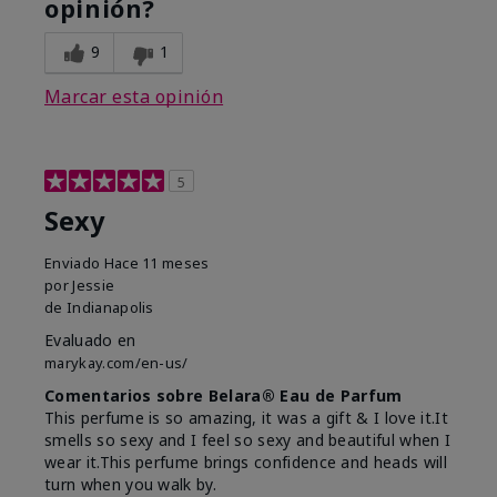
opinión?
9
1
Marcar esta opinión
5
Sexy
Enviado
Hace 11 meses
por
Jessie
de
Indianapolis
Evaluado en
marykay.com/en-us/
Comentarios sobre Belara® Eau de Parfum
This perfume is so amazing, it was a gift & I love it.It
smells so sexy and I feel so sexy and beautiful when I
wear it.This perfume brings confidence and heads will
turn when you walk by.