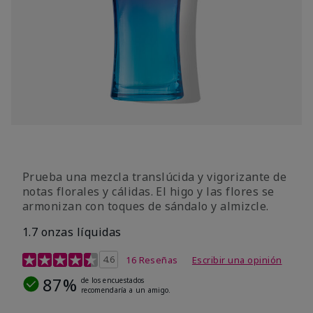
Prueba una mezcla translúcida y vigorizante de
notas florales y cálidas. El higo y las flores se
armonizan con toques de sándalo y almizcle.
1.7 onzas líquidas
Calificación de clientes de 4,5 de 5
4.6
16 Reseñas
Escribir una opinión
87%
de los encuestados
recomendaría a un amigo.