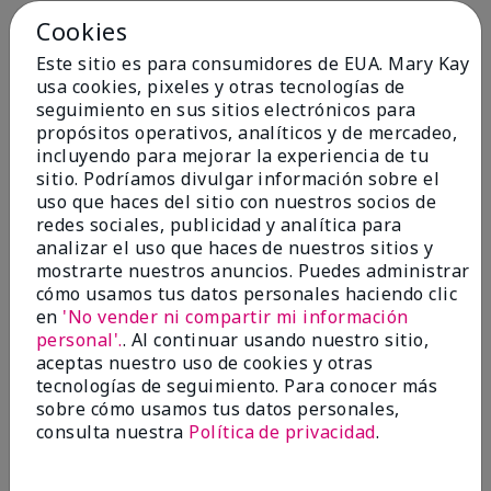
Cookies
Conclusión
Sí, recomendaría a un amigo
Este sitio es para consumidores de EUA. Mary Kay
¿Le ha resultado útil esta
usa cookies, pixeles y otras tecnologías de
opinión?
seguimiento en sus sitios electrónicos para
propósitos operativos, analíticos y de mercadeo,
4
0
incluyendo para mejorar la experiencia de tu
sitio. Podríamos divulgar información sobre el
Marcar esta opinión
uso que haces del sitio con nuestros socios de
redes sociales, publicidad y analítica para
analizar el uso que haces de nuestros sitios y
5
mostrarte nuestros anuncios. Puedes administrar
cómo usamos tus datos personales haciendo clic
Kristen
en
'No vender ni compartir mi información
personal'.
. Al continuar usando nuestro sitio,
Enviado
Hace 10 meses
aceptas nuestro uso de cookies y otras
por
Jennifer
tecnologías de seguimiento. Para conocer más
de
MECHANCSBRG
sobre cómo usamos tus datos personales,
Comprador verificado
consulta nuestra
Política de privacidad
.
Evaluado en
marykay.com/en-us/