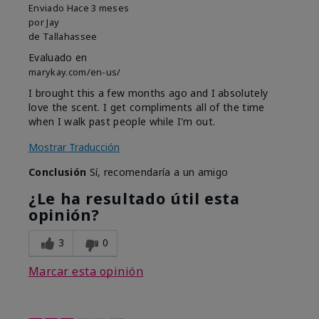
Enviado
Hace 3 meses
por
Jay
de
Tallahassee
Evaluado en
marykay.com/en-us/
I brought this a few months ago and I absolutely
love the scent. I get compliments all of the time
when I walk past people while I'm out.
Mostrar Traducción
Conclusión
Sí, recomendaría a un amigo
¿Le ha resultado útil esta
opinión?
3
0
Marcar esta opinión