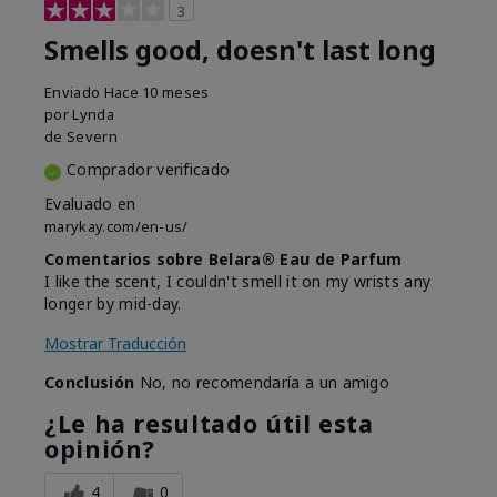
3
Smells good, doesn't last long
Enviado
Hace 10 meses
por
Lynda
de
Severn
Comprador verificado
Evaluado en
marykay.com/en-us/
Comentarios sobre Belara® Eau de Parfum
I like the scent, I couldn't smell it on my wrists any
longer by mid-day.
Mostrar Traducción
Conclusión
No, no recomendaría a un amigo
¿Le ha resultado útil esta
opinión?
4
0