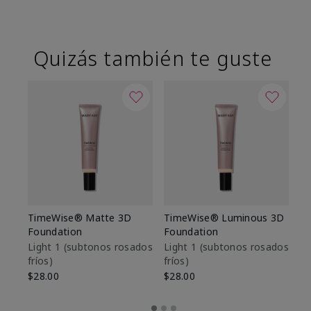
Quizás también te guste
TimeWise® Matte 3D
TimeWise® Luminous 3D
Sk
Foundation
Foundation
De
es
Light 1​ (subtonos rosados
Light 1​ (subtonos rosados
fríos)
fríos)
$9
$28.00
$28.00