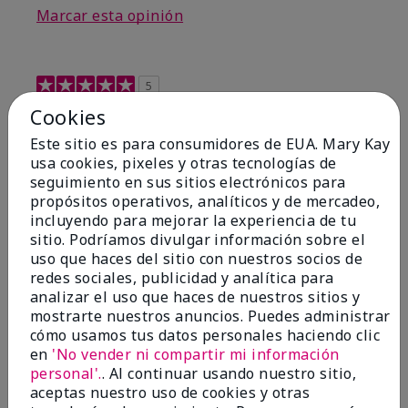
Marcar esta opinión
5
Smells Great
Cookies
Este sitio es para consumidores de EUA. Mary Kay
Enviado
Hace 1 año
usa cookies, pixeles y otras tecnologías de
por
Weebee64
seguimiento en sus sitios electrónicos para
de
BERWICK, Pa
propósitos operativos, analíticos y de mercadeo,
Comprador verificado
incluyendo para mejorar la experiencia de tu
sitio. Podríamos divulgar información sobre el
Evaluado en
uso que haces del sitio con nuestros socios de
marykay.com/en-us/
redes sociales, publicidad y analítica para
Comentarios sobre MK High Intensity® Cologne
analizar el uso que haces de nuestros sitios y
Spray
mostrarte nuestros anuncios. Puedes administrar
My purchase was to restock. I've purchased this
cómo usamos tus datos personales haciendo clic
many times. I like it and most Important my girlfriend
en
'No vender ni compartir mi información
likes it. She purchased it the first time for me.
personal'.
. Al continuar usando nuestro sitio,
aceptas nuestro uso de cookies y otras
Mostrar Traducción