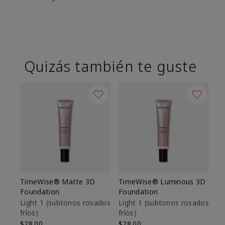
Quizás también te guste
TimeWise® Matte 3D
TimeWise® Luminous 3D
Sk
Foundation
Foundation
De
es
Light 1​ (subtonos rosados
Light 1​ (subtonos rosados
fríos)
fríos)
$9
$28.00
$28.00