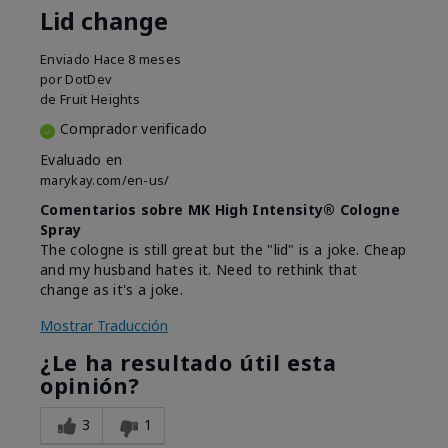
Lid change
Enviado
Hace 8 meses
por
DotDev
de
Fruit Heights
Comprador verificado
Evaluado en
marykay.com/en-us/
Comentarios sobre MK High Intensity® Cologne
Spray
The cologne is still great but the "lid" is a joke. Cheap
and my husband hates it. Need to rethink that
change as it's a joke.
Mostrar Traducción
¿Le ha resultado útil esta
opinión?
3
1