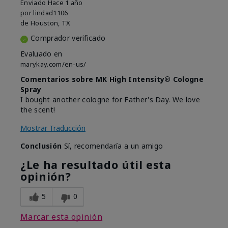
Enviado
Hace 1 año
por
lindad1106
de
Houston, TX
Comprador verificado
Evaluado en
marykay.com/en-us/
Comentarios sobre MK High Intensity® Cologne
Spray
I bought another cologne for Father's Day. We love
the scent!
Mostrar Traducción
Conclusión
Sí, recomendaría a un amigo
¿Le ha resultado útil esta
opinión?
5
0
Marcar esta opinión