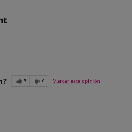
nt
n?
5
0
Marcar esta opinión