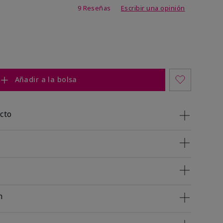
 de 5 de 5
9 Reseñas
Escribir una opinión
Añadir a la bolsa
cto
n