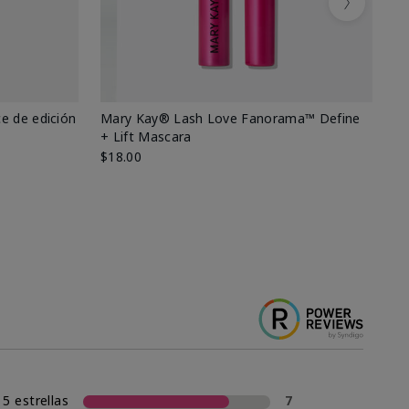
Next
e de edición
Mary Kay® Lash Love Fanorama™ Define
Ma
+ Lift Mascara
Ki
$18.00
$2
5 estrellas
7