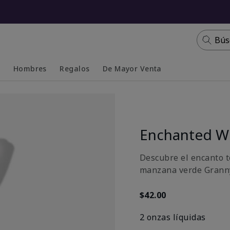
Bús
s
Hombres
Regalos
De Mayor Venta
Collapsed
Expanded
Enchanted Wi
Descubre el encanto t
manzana verde Granny
$42.00
2 onzas líquidas