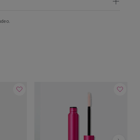
udeo.