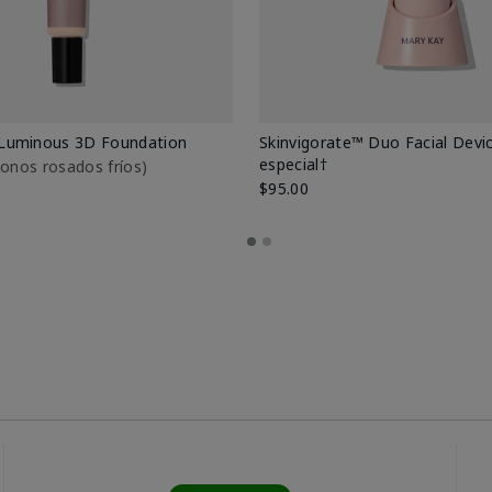
Luminous 3D Foundation
Skinvigorate™ Duo Facial Devic
especial†
btonos rosados fríos)
$95.00