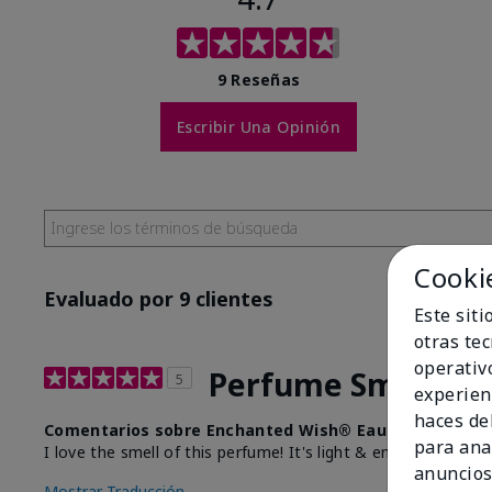
9 Reseñas
Escribir Una Opinión
Cooki
Evaluado por 9 clientes
Este sit
otras te
operativ
Perfume Smells De
5
experien
haces del
Comentarios sobre Enchanted Wish® Eau de Toilette
para ana
I love the smell of this perfume! It's light & enchanted!
anuncios
Mostrar Traducción