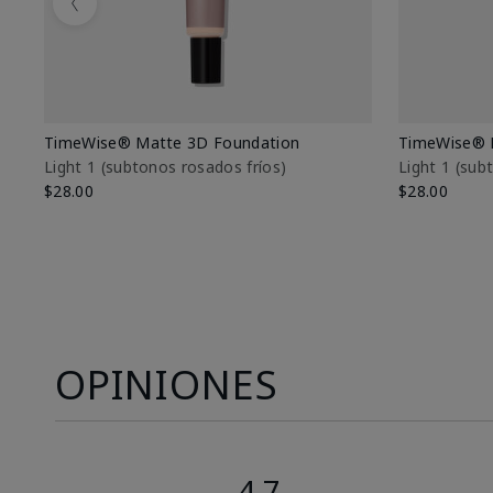
Previous
TimeWise® Matte 3D Foundation
TimeWise® 
Light 1​ (subtonos rosados fríos)
Light 1​ (su
$28.00
$28.00
OPINIONES
4.7