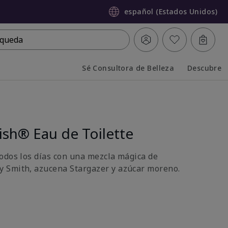
español (Estados Unidos)
queda
Sé Consultora de Belleza
Descubre
Collapsed
Expanded
sh® Eau de Toilette
odos los días con una mezcla mágica de
 Smith, azucena Stargazer y azúcar moreno.