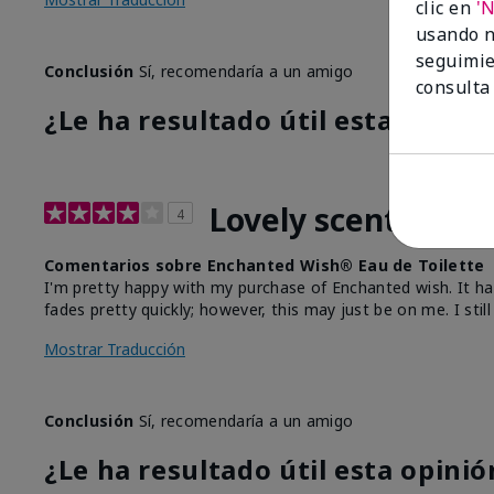
clic en
'
usando n
seguimie
Conclusión
Sí, recomendaría a un amigo
consulta
¿Le ha resultado útil esta opinió
Lovely scent
4
Comentarios sobre Enchanted Wish® Eau de Toilette
I'm pretty happy with my purchase of Enchanted wish. It has 
fades pretty quickly; however, this may just be on me. I st
Mostrar Traducción
Conclusión
Sí, recomendaría a un amigo
¿Le ha resultado útil esta opinió