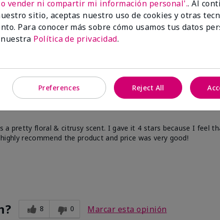
No vender ni compartir mi información personal'.
. Al con
uestro sitio, aceptas nuestro uso de cookies y otras tec
nto. Para conocer más sobre cómo usamos tus datos per
 nuestra
Política de privacidad
.
n?
7
0
Marcar esta opinión
Preferences
Reject All
Acc
a pretty floral & citrusy scent. I gave it 4 stars because I feel t
ill highly recommend the product and price was very good!
n?
8
0
Marcar esta opinión