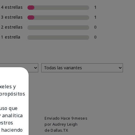
4 estrellas
1
3 estrellas
1
2 estrellas
0
1 estrella
0
xeles y
 propósitos
 uso que
 analítica
Enviado
Hace 9 meses
estros
por
Audrey Leigh
 haciendo
de
Dallas.TX