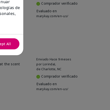
tinuar
Comprador verificado
nologías de
Evaluado en
sonales,
marykay.com/en-us/
ept All
Enviado
Hace 9 meses
hat the scent
por
LorindaL
de
Charlotte, NC
Comprador verificado
Evaluado en
marykay.com/en-us/