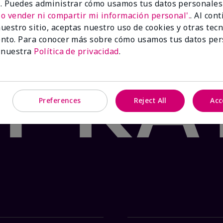
 para irritación y alergias en la piel
. Puedes administrar cómo usamos tus datos personales
No vender ni compartir mi información personal'.
. Al con
uestro sitio, aceptas nuestro uso de cookies y otras tec
hasta agotar existencias.
nto. Para conocer más sobre cómo usamos tus datos per
ido al menudeo.
 nuestra
Política de privacidad
.
Preferences
Reject All
Acc