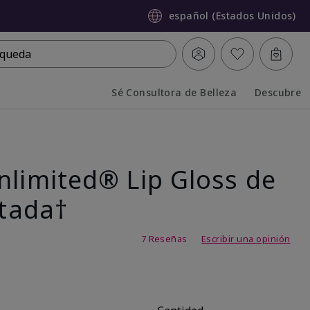
español (Estados Unidos)
queda
Sé Consultora de Belleza
Descubre
Collapsed
Expanded
nlimited® Lip Gloss de
itada†
 de 5
7 Reseñas
Escribir una opinión