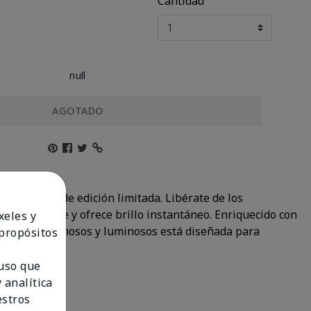
Cantidad
null
AGOTADO
 tres tonos de edición limitada. Libérate de los
a suavemente y ofrece brillo instantáneo. Enriquecido con
xeles y
acabados cremosos y luminosos está diseñada para
 propósitos
 uso que
 analítica
estros