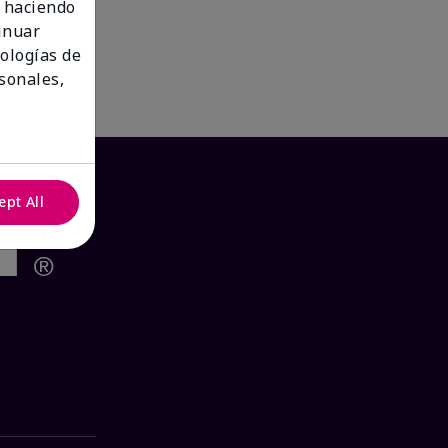
 haciendo
tinuar
nologías de
sonales,
ept All