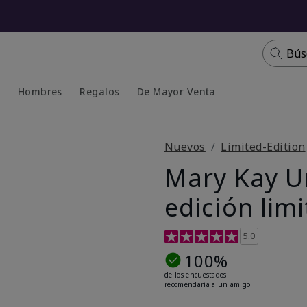
Bús
s
Hombres
Regalos
De Mayor Venta
Collapsed
Expanded
Nuevos
Limited-Edition
Mary Kay U
edición lim
Calificación de clientes de 5
5.0
100%
de los encuestados
recomendaría a un amigo.