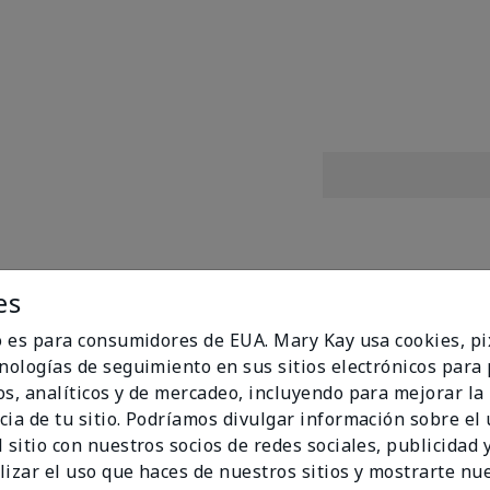
es
mula con nuevos tonos! Lleva tu brillo al siguiente nivel con
 pegajosos con un brillo de última generación que se desliz
io es para consumidores de EUA. Mary Kay usa cookies, pi
y E, esta fórmula humectante en tonos deslumbrantes con 
cnologías de seguimiento en sus sitios electrónicos para
da tono de piel, estado de ánimo y ocasión.
os, analíticos y de mercadeo, incluyendo para mejorar la
a con vitaminas C y E
cia de tu sitio. Podríamos divulgar información sobre el
para cada tono de piel y ocasión
 sitio con nuestros socios de redes sociales, publicidad y
o por dermatólogos
lizar el uso que haces de nuestros sitios y mostrarte nu