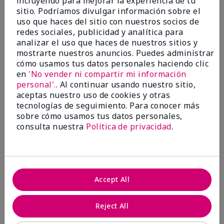
incluyendo para mejorar la experiencia de tu
investigación contra el cáncer, erradicar
sitio. Podríamos divulgar información sobre el
la violencia doméstica, promover el
uso que haces del sitio con nuestros socios de
empoderamiento económico y
redes sociales, publicidad y analítica para
transformar comunidades.
analizar el uso que haces de nuestros sitios y
mostrarte nuestros anuncios. Puedes administrar
cómo usamos tus datos personales haciendo clic
en
'No vender ni compartir mi información
personal'.
. Al continuar usando nuestro sitio,
aceptas nuestro uso de cookies y otras
tecnologías de seguimiento. Para conocer más
sobre cómo usamos tus datos personales,
consulta nuestra
Política de privacidad
.
Juntas hacemos la diferencia.
Accept All
Únete al programa global El rosa cambia
vidas® de Mary Kay y ayuda a cambiar la
Reject All
vida de mujeres y sus familias en todo el
mundo. En Estados Unidos, del 26 de abril