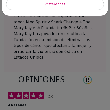
al 15 de noviembre de 2026, Mary Kay Inc.
Preferences
donará $1 de cada venta del Mary Kay®
Blush Stick de edición especial en sus
tonos Kind Spirit y Spark Change a The
Mary Kay Ash Foundation®. Por 30 años,
Mary Kay ha apoyado con orgullo a la
Fundación en su misión de eliminar los
tipos de cáncer que afectan a la mujer y
erradicar la violencia doméstica en
Estados Unidos.
OPINIONES
5.0
4 Reseñas