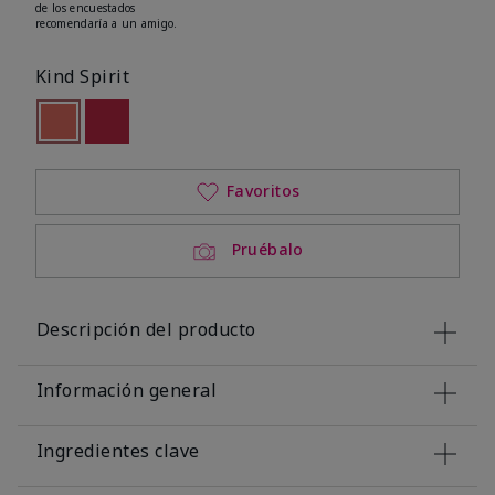
de los encuestados
recomendaría a un amigo.
Kind Spirit
seleccionado
Out of stock
Out of stock
Favoritos
Pruébalo
Descripción del producto
Información general
Ingredientes clave