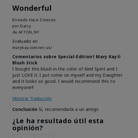
Wonderful
Enviado
Hace 2 meses
por
Darcy
de
AFTON, NY
Evaluado en
marykay.com/en-us/
Comentarios sobre Special-Edition† Mary Kay®
Blush Stick
I bought this blush in the color of Kind Spirit and I
just LOVE it. I put some on myself and my Daughter
and it looks so good. I would recommend this to
everyone!!
Mostrar Traducción
Conclusión
Sí, recomendaría a un amigo
¿Le ha resultado útil esta
opinión?