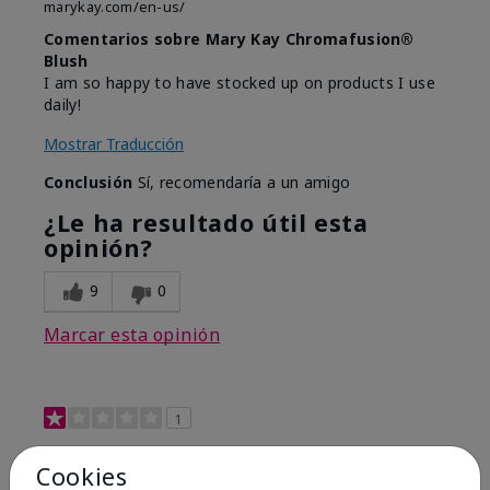
marykay.com/en-us/
Comentarios sobre Mary Kay Chromafusion®
Blush
I am so happy to have stocked up on products I use
daily!
Mostrar Traducción
Conclusión
Sí, recomendaría a un amigo
¿Le ha resultado útil esta
opinión?
9
0
Marcar esta opinión
1
Not a favorite
Cookies