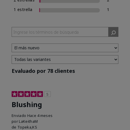
1 estrella
1
Evaluado por 78 clientes
5
Blushing
Enviado
Hace 4 meses
por
LaKeithaM
de
Topeka,KS