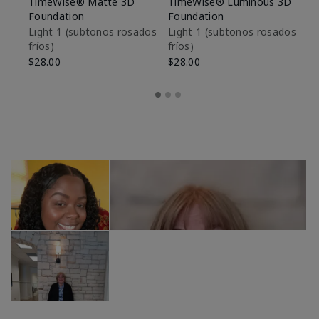
TimeWise® Matte 3D
TimeWise® Luminous 3D
Sk
Foundation
Foundation
De
es
Light 1​ (subtonos rosados
Light 1​ (subtonos rosados
fríos)
fríos)
$9
$28.00
$28.00