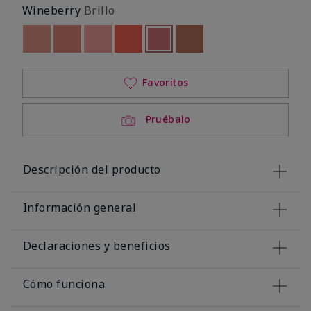
Wineberry
Brillo
Out of stock
Out of stock
Out of stock
Out of stock
seleccionado
Out of stock
Out of stock
Favoritos
Pruébalo
Descripción del producto
Información general
Declaraciones y beneficios
Cómo funciona