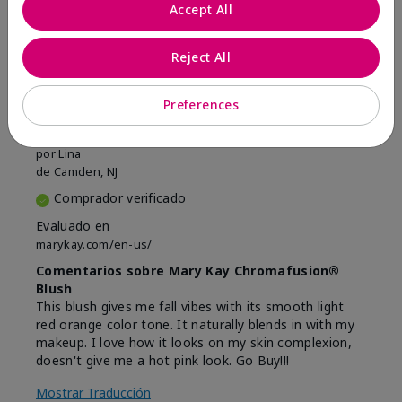
Marcar esta opinión
Accept All
Reject All
5
Beautiful
Preferences
Enviado
Hace 9 meses
por
Lina
de
Camden, NJ
Comprador verificado
Evaluado en
marykay.com/en-us/
Comentarios sobre Mary Kay Chromafusion®
Blush
This blush gives me fall vibes with its smooth light
red orange color tone. It naturally blends in with my
makeup. I love how it looks on my skin complexion,
doesn't give me a hot pink look. Go Buy!!!
Mostrar Traducción