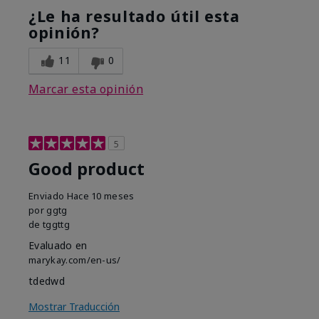
¿Le ha resultado útil esta
opinión?
11
0
Marcar esta opinión
5
Good product
Enviado
Hace 10 meses
por
ggtg
de
tggttg
Evaluado en
marykay.com/en-us/
tdedwd
Mostrar Traducción