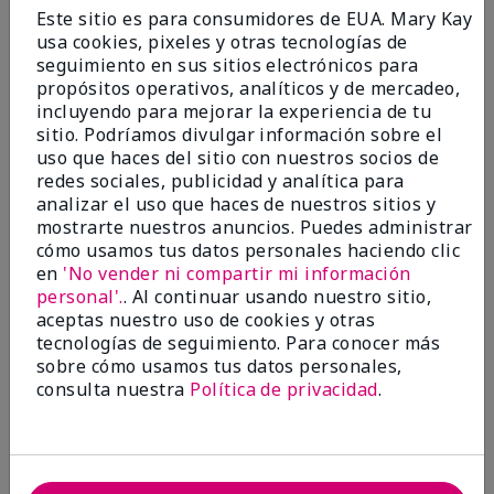
Enviado
Hace 9 meses
Este sitio es para consumidores de EUA. Mary Kay
por
Bette B.
usa cookies, pixeles y otras tecnologías de
de
Green Valley
seguimiento en sus sitios electrónicos para
Comprador verificado
propósitos operativos, analíticos y de mercadeo,
incluyendo para mejorar la experiencia de tu
Evaluado en
sitio. Podríamos divulgar información sobre el
marykay.com/en-us/
uso que haces del sitio con nuestros socios de
Comentarios sobre Mary Kay Chromafusion®
redes sociales, publicidad y analítica para
Blush
analizar el uso que haces de nuestros sitios y
The blush is hard to get used to - it goes on very
mostrarte nuestros anuncios. Puedes administrar
heavy and then needs to be softened. I think I will
cómo usamos tus datos personales haciendo clic
stick with my old brand for now.
en
'No vender ni compartir mi información
personal'.
. Al continuar usando nuestro sitio,
Mostrar Traducción
aceptas nuestro uso de cookies y otras
tecnologías de seguimiento. Para conocer más
Conclusión
No, no recomendaría a un amigo
sobre cómo usamos tus datos personales,
¿Le ha resultado útil esta
consulta nuestra
Política de privacidad
.
opinión?
16
5