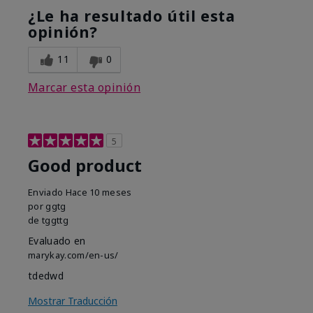
¿Le ha resultado útil esta
opinión?
11
0
Marcar esta opinión
5
Good product
Enviado
Hace 10 meses
por
ggtg
de
tggttg
Evaluado en
marykay.com/en-us/
tdedwd
Mostrar Traducción