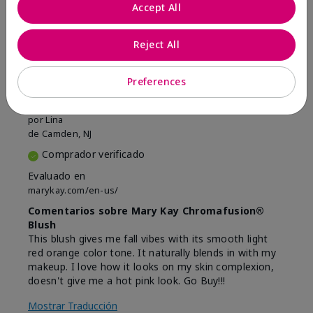
Marcar esta opinión
Accept All
Reject All
5
Beautiful
Preferences
Enviado
Hace 9 meses
por
Lina
de
Camden, NJ
Comprador verificado
Evaluado en
marykay.com/en-us/
Comentarios sobre Mary Kay Chromafusion®
Blush
This blush gives me fall vibes with its smooth light
red orange color tone. It naturally blends in with my
makeup. I love how it looks on my skin complexion,
doesn't give me a hot pink look. Go Buy!!!
Mostrar Traducción