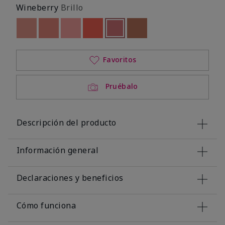
Wineberry
Brillo
Out of stock
Out of stock
Out of stock
Out of stock
seleccionado
Out of stock
Out of stock
Favoritos
Pruébalo
Descripción del producto
Información general
Declaraciones y beneficios
Cómo funciona