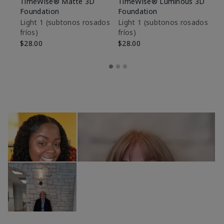
TimeWise® Matte 3D
TimeWise® Luminous 3D
Sk
Foundation
Foundation
De
es
Light 1​ (subtonos rosados
Light 1​ (subtonos rosados
fríos)
fríos)
$9
$28.00
$28.00