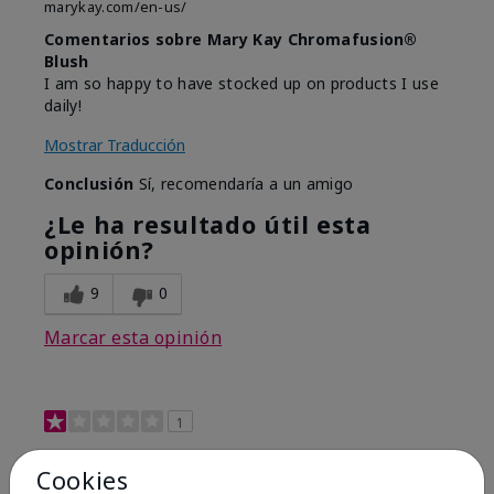
marykay.com/en-us/
Comentarios sobre Mary Kay Chromafusion®
Blush
I am so happy to have stocked up on products I use
daily!
Mostrar Traducción
Conclusión
Sí, recomendaría a un amigo
¿Le ha resultado útil esta
opinión?
9
0
Marcar esta opinión
1
Not a favorite
Cookies