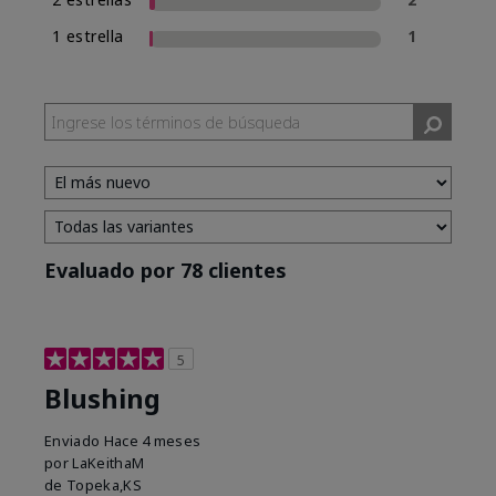
1 estrella
1
Evaluado por 78 clientes
5
Blushing
Enviado
Hace 4 meses
por
LaKeithaM
de
Topeka,KS