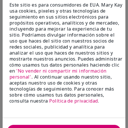
Enviado
Hace 9 meses
Este sitio es para consumidores de EUA. Mary Kay
por
Bette B.
usa cookies, pixeles y otras tecnologías de
de
Green Valley
seguimiento en sus sitios electrónicos para
Comprador verificado
propósitos operativos, analíticos y de mercadeo,
incluyendo para mejorar la experiencia de tu
Evaluado en
sitio. Podríamos divulgar información sobre el
marykay.com/en-us/
uso que haces del sitio con nuestros socios de
Comentarios sobre Mary Kay Chromafusion®
redes sociales, publicidad y analítica para
Blush
analizar el uso que haces de nuestros sitios y
The blush is hard to get used to - it goes on very
mostrarte nuestros anuncios. Puedes administrar
heavy and then needs to be softened. I think I will
cómo usamos tus datos personales haciendo clic
stick with my old brand for now.
en
'No vender ni compartir mi información
personal'.
. Al continuar usando nuestro sitio,
Mostrar Traducción
aceptas nuestro uso de cookies y otras
tecnologías de seguimiento. Para conocer más
Conclusión
No, no recomendaría a un amigo
sobre cómo usamos tus datos personales,
¿Le ha resultado útil esta
consulta nuestra
Política de privacidad
.
opinión?
16
5