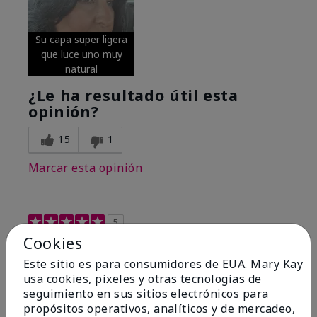
Su capa super ligera
que luce uno muy
natural
¿Le ha resultado útil esta
opinión?
15
1
Marcar esta opinión
5
Cookies
Excellent
Este sitio es para consumidores de EUA. Mary Kay
Enviado
Hace 4 meses
usa cookies, pixeles y otras tecnologías de
por
Coverly
seguimiento en sus sitios electrónicos para
de
Columbia Missouri
propósitos operativos, analíticos y de mercadeo,