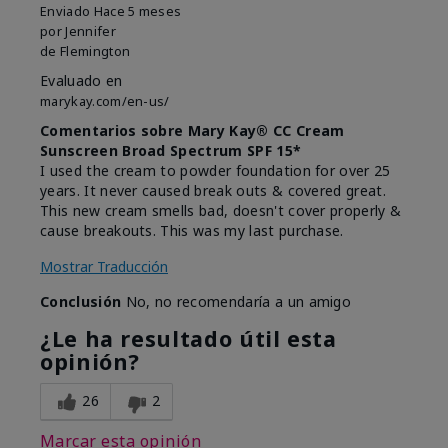
Enviado
Hace 5 meses
por
Jennifer
de
Flemington
Evaluado en
marykay.com/en-us/
Comentarios sobre Mary Kay® CC Cream
Sunscreen Broad Spectrum SPF 15*
I used the cream to powder foundation for over 25
years. It never caused break outs & covered great.
This new cream smells bad, doesn't cover properly &
cause breakouts. This was my last purchase.
Mostrar Traducción
Conclusión
No, no recomendaría a un amigo
¿Le ha resultado útil esta
opinión?
26
2
Marcar esta opinión