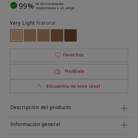
99%
de los encuestados
recomendaría a un amigo.
Very Light
Natural
seleccionado
Out of stock
Out of stock
Out of stock
Out of stock
Out of stock
Favoritos
Pruébalo
Encuentra mi tono ideal
Descripción del producto
Información general