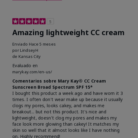
5
Amazing lightweight CC cream
Enviado
Hace 5 meses
por
LindseyH
de
Kansas City
Evaluado en
marykay.com/en-us/
Comentarios sobre Mary Kay® CC Cream
Sunscreen Broad Spectrum SPF 15*
I bought this product a week ago and have worn it 3
times. I often don't wear make up because it usually
clogs my pores, looks cakey, and makes me
breakout... but not this product. It's nice and
lightweight, doesn't clog my pores and makes my
face look more glowing than cakey! It matches my
skin so well that it almost looks like I have nothing
on. Highly recommend!