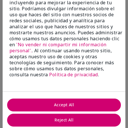
incluyendo para mejorar la experiencia de tu
Evaluado en
sitio. Podríamos divulgar información sobre el
marykay.com/en-us/
uso que haces del sitio con nuestros socios de
Comentarios sobre Mary Kay® CC Cream
redes sociales, publicidad y analítica para
Sunscreen Broad Spectrum SPF 15*
analizar el uso que haces de nuestros sitios y
I have been wearing the cc cream for 8 years now. I
mostrarte nuestros anuncios. Puedes administrar
absolutely love it. Its not cakey it's not heavy and it
cómo usamos tus datos personales haciendo clic
blends effortlessly. I get compliments all the time.
en
'No vender ni compartir mi información
10/10 I definitely recommend.
personal'.
. Al continuar usando nuestro sitio,
Mostrar Traducción
aceptas nuestro uso de cookies y otras
tecnologías de seguimiento. Para conocer más
sobre cómo usamos tus datos personales,
consulta nuestra
Política de privacidad
.
Walking in victory
Conclusión
Sí, recomendaría a un amigo
Accept All
¿Le ha resultado útil esta
opinión?
Reject All