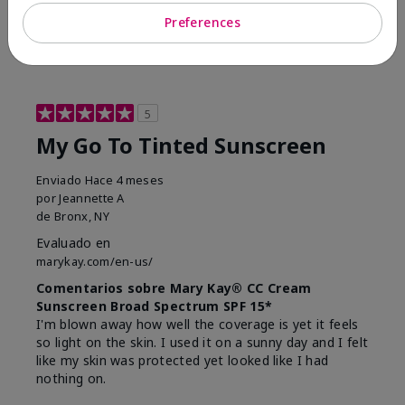
23
0
Preferences
Marcar esta opinión
5
My Go To Tinted Sunscreen
Enviado
Hace 4 meses
por
Jeannette A
de
Bronx, NY
Evaluado en
marykay.com/en-us/
Comentarios sobre Mary Kay® CC Cream
Sunscreen Broad Spectrum SPF 15*
I'm blown away how well the coverage is yet it feels
so light on the skin. I used it on a sunny day and I felt
like my skin was protected yet looked like I had
nothing on.