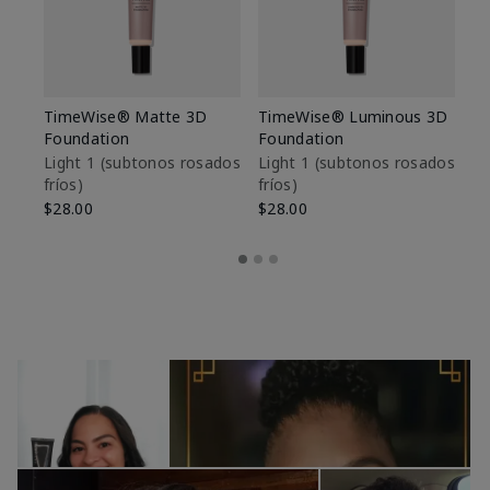
TimeWise® Matte 3D
TimeWise® Luminous 3D
Sk
Foundation
Foundation
De
es
Light 1​ (subtonos rosados
Light 1​ (subtonos rosados
fríos)
fríos)
$9
$28.00
$28.00