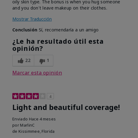
oily skin type. The bonus is when you hug someone
and you don't leave makeup on their clothes.
Mostrar Traducción
Conclusión
Sí, recomendaría a un amigo
¿Le ha resultado útil esta
opinión?
22
1
Marcar esta opinión
4
Light and beautiful coverage!
Enviado
Hace 4 meses
por
MarlinC
de
Kissimmee, Florida