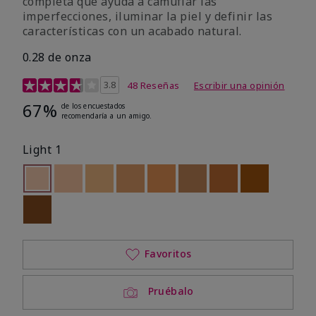
completa que ayuda a camuflar las
imperfecciones, iluminar la piel y definir las
características con un acabado natural.
0.28 de onza
Calificación de clientes de 5 de 5
3.8
48 Reseñas
Escribir una opinión
67%
de los encuestados
recomendaría a un amigo.
Light 1
seleccionado
Out of stock
Out of stock
Out of stock
Out of stock
Out of stock
Out of stock
Out of stock
Out of stoc
Out of stock
Favoritos
Pruébalo