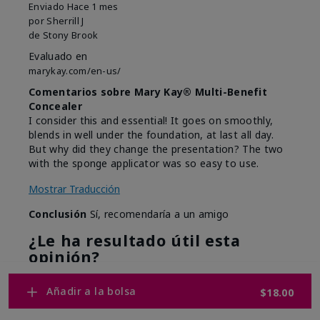
Enviado
Hace 1 mes
por
Sherrill J
de
Stony Brook
Evaluado en
marykay.com/en-us/
Comentarios sobre Mary Kay® Multi-Benefit
Concealer
I consider this and essential! It goes on smoothly,
blends in well under the foundation, at last all day.
But why did they change the presentation? The two
with the sponge applicator was so easy to use.
Mostrar Traducción
Conclusión
Sí, recomendaría a un amigo
¿Le ha resultado útil esta
opinión?
7
0
Añadir a la bolsa
$18.00
Marcar esta opinión