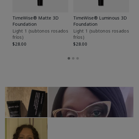
TimeWise® Matte 3D
TimeWise® Luminous 3D
Sk
Foundation
Foundation
De
es
Light 1​ (subtonos rosados
Light 1​ (subtonos rosados
fríos)
fríos)
$9
$28.00
$28.00