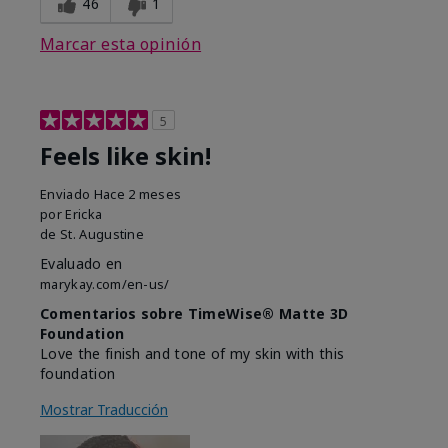
46
1
Marcar esta opinión
5
Feels like skin!
Enviado
Hace 2 meses
por
Ericka
de
St. Augustine
Evaluado en
marykay.com/en-us/
Comentarios sobre TimeWise® Matte 3D
Foundation
Love the finish and tone of my skin with this
foundation
Mostrar Traducción