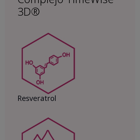
3D®
Resveratrol