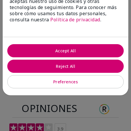
aceptas nuestro uso de cookies y otras
Antes & después
tecnologías de seguimiento. Para conocer más
sobre cómo usamos tus datos personales,
consulta nuestra
Política de privacidad
.
Antes
Después
Antes
Después
Accept All
Reject All
Preferences
OPINIONES
3.9