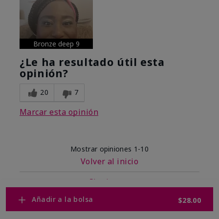
Bronze deep 9
¿Le ha resultado útil esta
opinión?
20
7
Marcar esta opinión
Mostrar opiniones
1-10
Volver al inicio
Siguiente
»
Añadir a la bolsa
$28.00