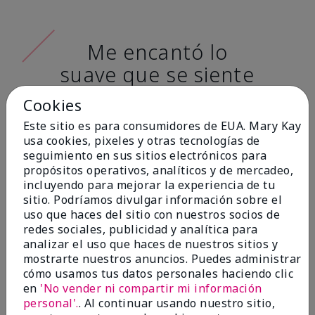
Me encantó lo
suave que se siente
al aplicarla. Tiene
Cookies
un acabado mate
Este sitio es para consumidores de EUA. Mary Kay
muy bonito y no se
usa cookies, pixeles y otras tecnologías de
seguimiento en sus sitios electrónicos para
siente pastosa en la
propósitos operativos, analíticos y de mercadeo,
piel. (tono de piel:
incluyendo para mejorar la experiencia de tu
sitio. Podríamos divulgar información sobre el
claro)
uso que haces del sitio con nuestros socios de
redes sociales, publicidad y analítica para
Ailime A., Tampa, Fla.
analizar el uso que haces de nuestros sitios y
mostrarte nuestros anuncios. Puedes administrar
cómo usamos tus datos personales haciendo clic
en
'No vender ni compartir mi información
personal'.
. Al continuar usando nuestro sitio,