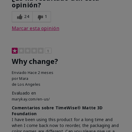
opinión?
24
1
Marcar esta opinión
1
Why change?
Enviado
Hace 2 meses
por
Mara
de
Los Angeles
Evaluado en
marykay.com/en-us/
Comentarios sobre TimeWise® Matte 3D
Foundation
I have been using this product for a long time and
when I come back now to reorder, the packaging and
color names are different. Can you please give us a