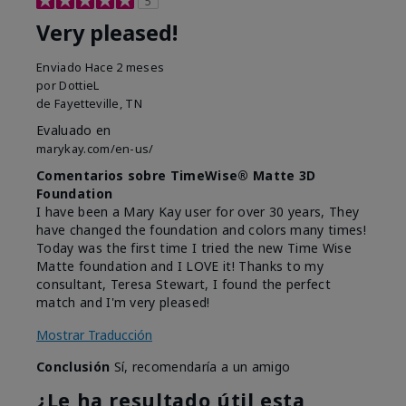
5
Very pleased!
Enviado
Hace 2 meses
por
DottieL
de
Fayetteville, TN
Evaluado en
marykay.com/en-us/
Comentarios sobre TimeWise® Matte 3D
Foundation
I have been a Mary Kay user for over 30 years, They
have changed the foundation and colors many times!
Today was the first time I tried the new Time Wise
Matte foundation and I LOVE it! Thanks to my
consultant, Teresa Stewart, I found the perfect
match and I'm very pleased!
Mostrar Traducción
Conclusión
Sí, recomendaría a un amigo
¿Le ha resultado útil esta