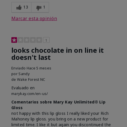
13
1
Marcar esta opinión
1
looks chocolate in on line it
doesn't last
Enviado
Hace 5 meses
por
Sandy
de
Wake Forest NC
Evaluado en
marykay.com/en-us/
Comentarios sobre Mary Kay Unlimited® Lip
Gloss
not happy with this lip gloss I really liked your Rich
Mahoney lip gloss. you bring on a new product for
limited time. I like it but again you discontinued the