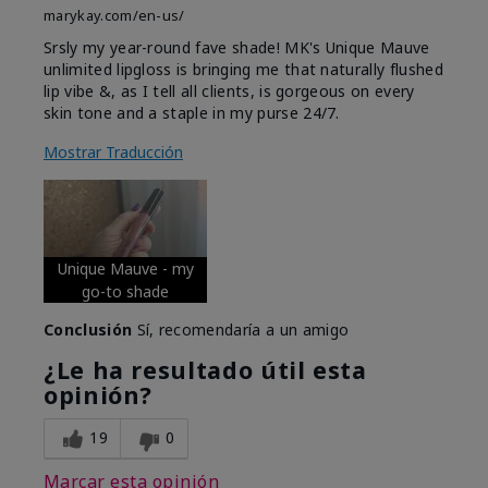
marykay.com/en-us/
Srsly my year-round fave shade! MK's Unique Mauve
unlimited lipgloss is bringing me that naturally flushed
lip vibe &, as I tell all clients, is gorgeous on every
skin tone and a staple in my purse 24/7.
Mostrar Traducción
Unique Mauve - my
go-to shade
Conclusión
Sí, recomendaría a un amigo
¿Le ha resultado útil esta
opinión?
19
0
Marcar esta opinión