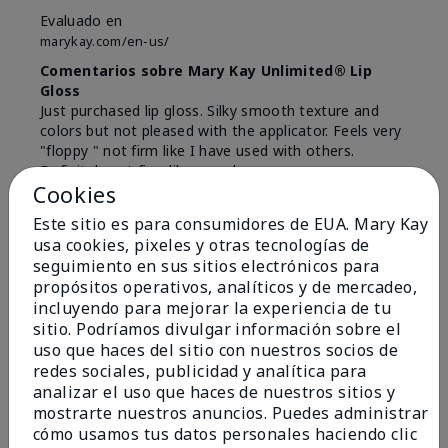
Evaluado en
marykay.com/en-us/
Comentarios sobre Mary Kay Unlimited® Lip
Gloss
Just purchased lip gloss. Silky smooth texture and
colors but not pleased with the applicator. Feels very
"floppy " not firm like I have used with others.
Definitely not firm like samples were.
Cookies
Mostrar Traducción
Este sitio es para consumidores de EUA. Mary Kay
Conclusión
Sí, recomendaría a un amigo
usa cookies, pixeles y otras tecnologías de
seguimiento en sus sitios electrónicos para
¿Le ha resultado útil esta
propósitos operativos, analíticos y de mercadeo,
opinión?
incluyendo para mejorar la experiencia de tu
sitio. Podríamos divulgar información sobre el
8
1
uso que haces del sitio con nuestros socios de
redes sociales, publicidad y analítica para
Marcar esta opinión
analizar el uso que haces de nuestros sitios y
mostrarte nuestros anuncios. Puedes administrar
cómo usamos tus datos personales haciendo clic