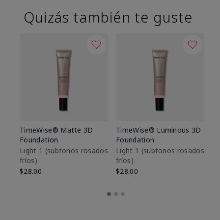
Quizás también te guste
TimeWise® Matte 3D
TimeWise® Luminous 3D
Sk
Foundation
Foundation
De
es
Light 1​ (subtonos rosados
Light 1​ (subtonos rosados
fríos)
fríos)
$9
$28.00
$28.00