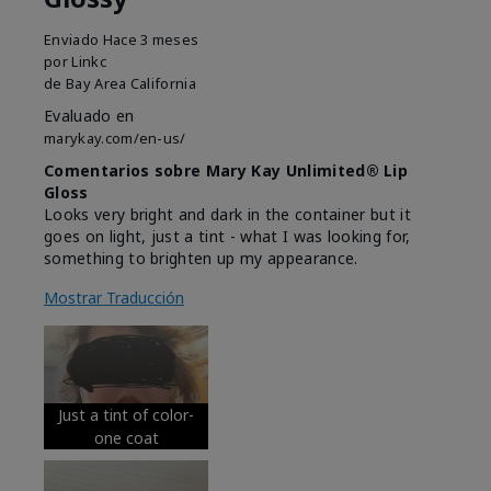
Enviado
Hace 3 meses
por
Linkc
de
Bay Area California
Evaluado en
marykay.com/en-us/
Comentarios sobre Mary Kay Unlimited® Lip
Gloss
Looks very bright and dark in the container but it
goes on light, just a tint - what I was looking for,
something to brighten up my appearance.
Mostrar Traducción
Just a tint of color-
one coat