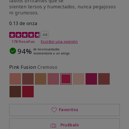
labios brillantes que se
sienten tersos y humectados, nunca pegajosos
ni grumosos.
0.13 de onza
Calificación de clientes de 4,8 de 5
4.8
178 Reseñas
Escribir una opinión
94%
de los encuestados
recomendaría a un amigo.
Pink Fusion
Cremoso
Out of stock
Out of stock
Out of stock
Out of stock
seleccionado
Out of stock
Out of stock
Out of stock
Out of stoc
Out of stock
Out of stock
Favoritos
Pruébalo