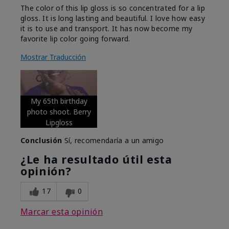
The color of this lip gloss is so concentrated for a lip
gloss. It is long lasting and beautiful. I love how easy
it is to use and transport. It has now become my
favorite lip color going forward.
Mostrar Traducción
My 65th birthday
photo shoot. Berry
Lipgloss
Conclusión
Sí, recomendaría a un amigo
¿Le ha resultado útil esta
opinión?
17
0
Marcar esta opinión