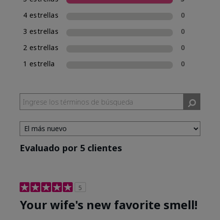
una experiencia de compra de fragancias
4 estrellas
0
consistente, Mary Kay incluirá la clasificación
de fragancia en el nombre de las nuevas
3 estrellas
0
fragancias. Mary Kay® True Optimism™ está
2 estrellas
0
clasificada como Eau de Parfum (EDP), lo cual se
incluye en su nombre.
1 estrella
0
Evaluado por 5 clientes
5
Your wife's new favorite smell!