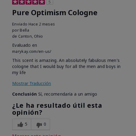
5
Pure Optimism Cologne
Enviado
Hace 2 meses
por
Bella
de
Canton, Ohio
Evaluado en
marykay.com/en-us/
This scent is amazing. An absolutely fabulous men's
cologne that I would buy for all the men and boys in
my life
Mostrar Traducción
Conclusión
Sí, recomendaría a un amigo
¿Le ha resultado útil esta
opinión?
5
0