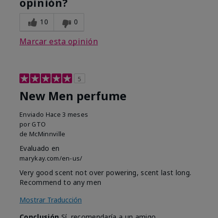
opinión?
10
0
Marcar esta opinión
5
New Men perfume
Enviado
Hace 3 meses
por
GTO
de
McMinnville
Evaluado en
marykay.com/en-us/
Very good scent not over powering, scent last long.
Recommend to any men
Mostrar Traducción
Conclusión
Sí, recomendaría a un amigo