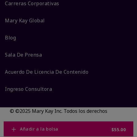
Carreras Corporativas
Mary Kay Global
Blog
Sala De Prensa
Acuerdo De Licencia De Contenido
Ingreso Consultora
© ©2025 Mary Kay Inc. Todos los derechos
reservados.
No vender/Preferencias de cookies
Añadir a la bolsa
$55.00
Código DSA/Queja al Código
Términos
Privacidad