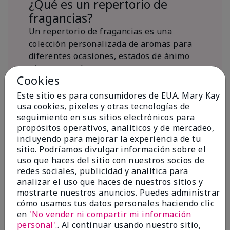
¿Qué es un repertorio de
fragancias?
Un repertorio de fragancias es una
colección personalizada de aromas para
diferentes ocasiones, estados de ánimo
y/o temporadas.
Cookies
¿Dónde encaja la fragancia Mary
Kay® True Optimism™ Eau de
Este sitio es para consumidores de EUA. Mary Kay
Parfum?
usa cookies, pixeles y otras tecnologías de
seguimiento en sus sitios electrónicos para
propósitos operativos, analíticos y de mercadeo,
incluyendo para mejorar la experiencia de tu
sitio. Podríamos divulgar información sobre el
uso que haces del sitio con nuestros socios de
redes sociales, publicidad y analítica para
Inspiración de la
analizar el uso que haces de nuestros sitios y
mostrarte nuestros anuncios. Puedes administrar
fragancia
cómo usamos tus datos personales haciendo clic
en
'No vender ni compartir mi información
Sobre Mary Kay® True Optimism™
personal'.
. Al continuar usando nuestro sitio,