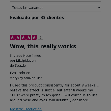
Evaluado por 33 clientes
5
Wow, this really works
Enviado
Hace 1 mes
por
MkUpMaven
de
Seattle
Evaluado en
marykay.com/en-us/
I used this product consistently for about 8 weeks. I
believe the effect is subtle, but after 8 weeks my
"11's" were pretty much gone. I will continue to use
around nose and eyes. Will definitely get more.
Mostrar Traducción