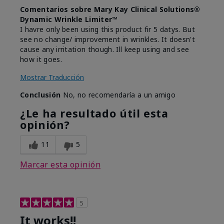
Comentarios sobre Mary Kay Clinical Solutions®
Dynamic Wrinkle Limiter™
I havre only been using this product fir 5 datys. But
see no change/ improvement in wrinkles. It doesn't
cause any irritation though. Ill keep using and see
how it goes.
Mostrar Traducción
Conclusión
No, no recomendaría a un amigo
¿Le ha resultado útil esta
opinión?
11
5
Marcar esta opinión
5
It works!!