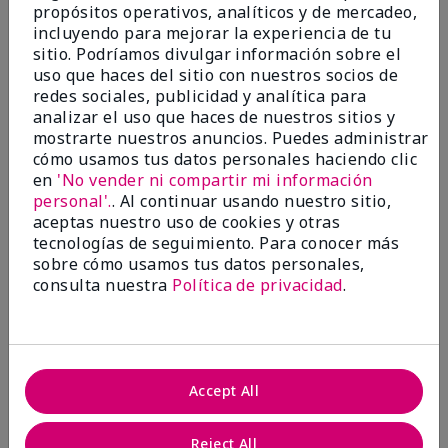
propósitos operativos, analíticos y de mercadeo,
¿Le ha resultado útil esta
incluyendo para mejorar la experiencia de tu
opinión?
sitio. Podríamos divulgar información sobre el
uso que haces del sitio con nuestros socios de
22
1
redes sociales, publicidad y analítica para
analizar el uso que haces de nuestros sitios y
Marcar esta opinión
mostrarte nuestros anuncios. Puedes administrar
cómo usamos tus datos personales haciendo clic
en
'No vender ni compartir mi información
personal'.
. Al continuar usando nuestro sitio,
5
aceptas nuestro uso de cookies y otras
Awesome
tecnologías de seguimiento. Para conocer más
sobre cómo usamos tus datos personales,
Enviado
Hace 10 meses
consulta nuestra
Política de privacidad
.
por
Judy
de
Evansville IN
Comprador verificado
Evaluado en
Accept All
marykay.com/en-us/
Comentarios sobre Mary Kay Clinical Solutions®
Reject All
Dynamic Wrinkle Limiter™