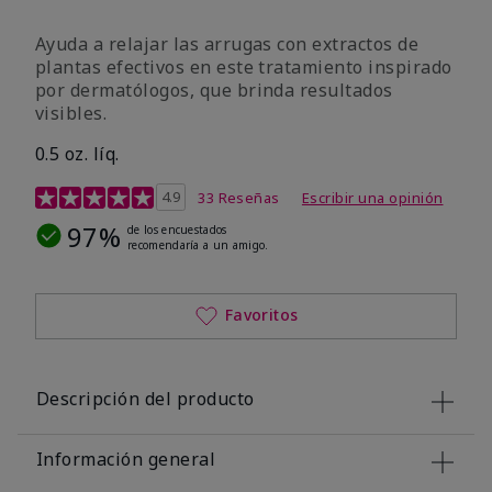
Ayuda a relajar las arrugas con extractos de
plantas efectivos en este tratamiento inspirado
por dermatólogos, que brinda resultados
visibles.
0.5 oz. líq.
Calificación de clientes de 4,9 de 5
4.9
33 Reseñas
Escribir una opinión
97%
de los encuestados
recomendaría a un amigo.
Favoritos
Descripción del producto
Información general