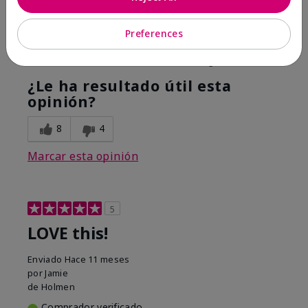
Hope it helps
Preferences
Mostrar Traducción
Conclusión
Sí, recomendaría a un amigo
¿Le ha resultado útil esta
opinión?
8
4
Marcar esta opinión
5
LOVE this!
Enviado
Hace 11 meses
por
Jamie
de
Holmen
Comprador verificado