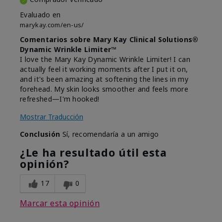
Evaluado en
marykay.com/en-us/
Comentarios sobre Mary Kay Clinical Solutions®
Dynamic Wrinkle Limiter™
I love the Mary Kay Dynamic Wrinkle Limiter! I can
actually feel it working moments after I put it on,
and it's been amazing at softening the lines in my
forehead. My skin looks smoother and feels more
refreshed—I'm hooked!
Mostrar Traducción
Conclusión
Sí, recomendaría a un amigo
¿Le ha resultado útil esta
opinión?
17
0
Marcar esta opinión