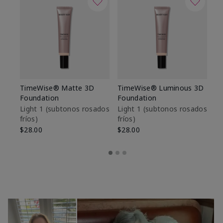
TimeWise® Matte 3D
TimeWise® Luminous 3D
Sk
Foundation
Foundation
De
es
Light 1​ (subtonos rosados
Light 1​ (subtonos rosados
fríos)
fríos)
$9
$28.00
$28.00