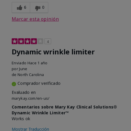
6
0
Marcar esta opinión
4
Dynamic wrinkle limiter
Enviado
Hace 1 año
por
June
de
North Carolina
Comprador verificado
Evaluado en
marykay.com/en-us/
Comentarios sobre Mary Kay Clinical Solutions®
Dynamic Wrinkle Limiter™
Works ok
Mostrar Traducción