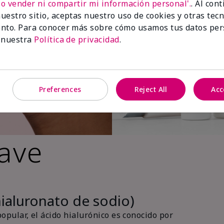
No vender ni compartir mi información personal'.
. Al con
uestro sitio, aceptas nuestro uso de cookies y otras tec
nto. Para conocer más sobre cómo usamos tus datos per
 nuestra
Política de privacidad
.
Preferences
Reject All
Acc
lave
hialuronato de sodio)
pular, el ácido hialurónico es conocido por