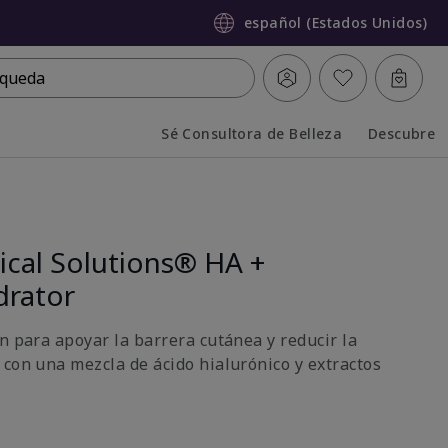
español (Estados Unidos)
queda
Sé Consultora de Belleza
Descubre
Collapsed
Expanded
ical Solutions® HA +
drator
n para apoyar la barrera cutánea y reducir la
 con una mezcla de ácido hialurónico y extractos