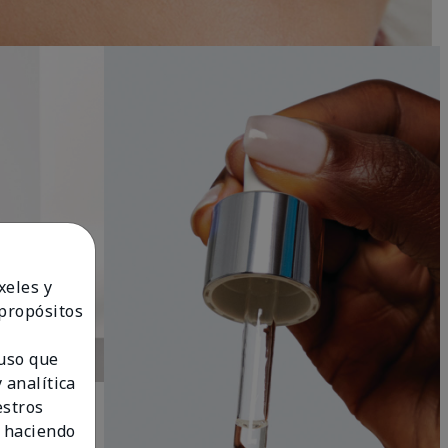
xeles y
 propósitos
 uso que
 analítica
estros
 haciendo