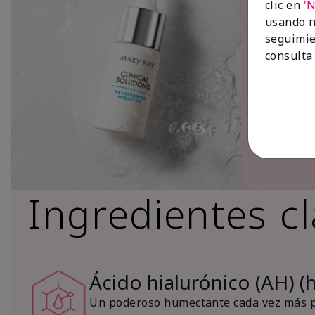
clic en
'
usando n
seguimie
consulta
Ingredientes c
Ácido hialurónico (AH) (
Un poderoso humectante cada vez más po