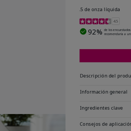
.5 de onza líquida
Calificación de clientes 
4.5
92%
de los encuestados
recomendaría a un
Descripción del produ
Información general
Ingredientes clave
Consejos de aplicació