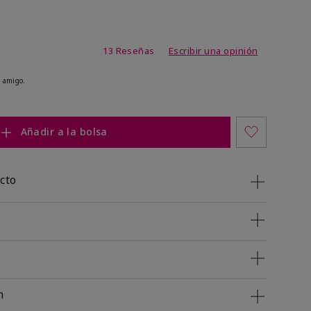
de 3,2 de 5
13 Reseñas
Escribir una opinión
 amigo.
Añadir a la bolsa
cto
n