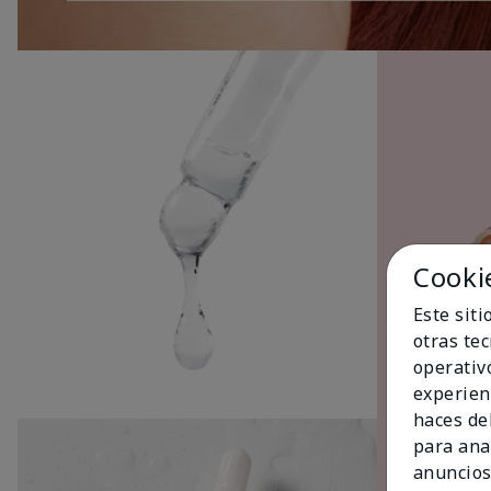
Cooki
Este sit
otras te
operativ
experien
haces del
para ana
anuncios