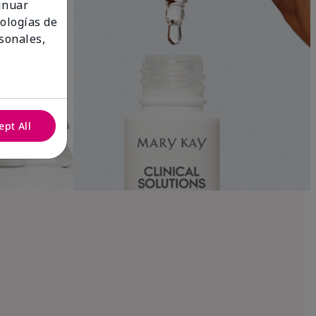
tinuar
nologías de
sonales,
ept All