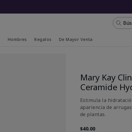
Bús
s
Hombres
Regalos
De Mayor Venta
Collapsed
Expanded
Mary Kay Clin
Ceramide Hy
Estimula la hidratació
apariencia de arrugas
de plantas.
$40.00