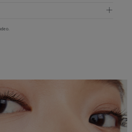
udeo.