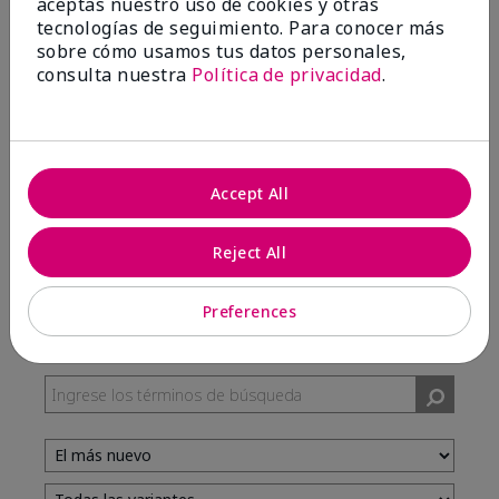
aceptas nuestro uso de cookies y otras
tecnologías de seguimiento. Para conocer más
sobre cómo usamos tus datos personales,
100%
consulta nuestra
Política de privacidad
.
de los encuestados recomendaría a un amigo.
5 estrellas
7
Accept All
4 estrellas
3
3 estrellas
0
Reject All
2 estrellas
0
1 estrella
0
Preferences