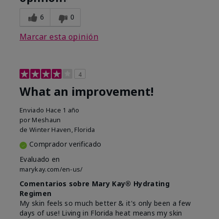
6
0
Marcar esta opinión
4
What an improvement!
Enviado
Hace 1 año
por
Meshaun
de
Winter Haven, Florida
Comprador verificado
Evaluado en
marykay.com/en-us/
Comentarios sobre Mary Kay® Hydrating
Regimen
My skin feels so much better & it's only been a few
days of use! Living in Florida heat means my skin