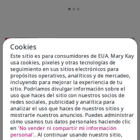
Cookies
Este sitio es para consumidores de EUA. Mary Kay
usa cookies, pixeles y otras tecnologías de
seguimiento en sus sitios electrónicos para
propósitos operativos, analíticos y de mercadeo,
incluyendo para mejorar la experiencia de tu
sitio. Podríamos divulgar información sobre el
OPINIONES
uso que haces del sitio con nuestros socios de
redes sociales, publicidad y analítica para
analizar el uso que haces de nuestros sitios y
mostrarte nuestros anuncios. Puedes administrar
4.7
cómo usamos tus datos personales haciendo clic
10 Reseñas
en
'No vender ni compartir mi información
personal'.
. Al continuar usando nuestro sitio,
Escribir Una Opinión