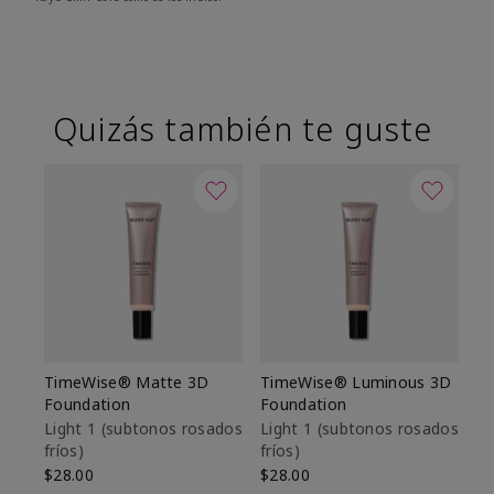
Quizás también te guste
TimeWise® Matte 3D
TimeWise® Luminous 3D
Sk
Foundation
Foundation
De
es
Light 1​ (subtonos rosados
Light 1​ (subtonos rosados
fríos)
fríos)
$9
$28.00
$28.00