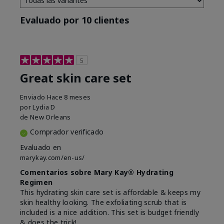
Evaluado por 10 clientes
5
Great skin care set
Enviado
Hace 8 meses
por
Lydia D
de
New Orleans
Comprador verificado
Evaluado en
marykay.com/en-us/
Comentarios sobre Mary Kay® Hydrating
Regimen
This hydrating skin care set is affordable & keeps my
skin healthy looking. The exfoliating scrub that is
included is a nice addition. This set is budget friendly
& does the trick!