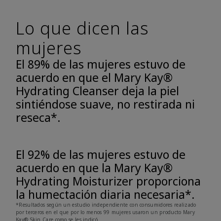
Lo que dicen las
mujeres
El 89% de las mujeres estuvo de
acuerdo en que el Mary Kay®
Hydrating Cleanser deja la piel
sintiéndose suave, no restirada ni
reseca*.
El 92% de las mujeres estuvo de
acuerdo en que la Mary Kay®
Hydrating Moisturizer proporciona
la humectación diaria necesaria*.
*Resultados según un estudio independiente con consumidores realizado
por terceros en el que por lo menos 99 mujeres usaron un producto Mary
Kay® Skin Care como se les indicó.