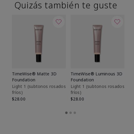
Quizás también te guste
TimeWise® Matte 3D
TimeWise® Luminous 3D
Sk
Foundation
Foundation
De
es
Light 1​ (subtonos rosados
Light 1​ (subtonos rosados
fríos)
fríos)
$9
$28.00
$28.00