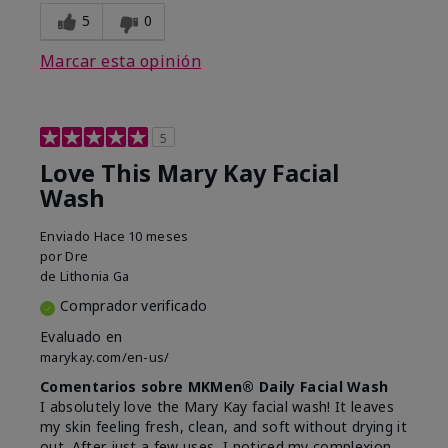
5
0
Marcar esta opinión
5
Love This Mary Kay Facial
Wash
Enviado
Hace 10 meses
por
Dre
de
Lithonia Ga
Comprador verificado
Evaluado en
marykay.com/en-us/
Comentarios sobre MKMen® Daily Facial Wash
I absolutely love the Mary Kay facial wash! It leaves
my skin feeling fresh, clean, and soft without drying it
out. After just a few uses, I noticed my complexion