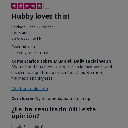
5
Hubby loves this!
Enviado
Hace 11 meses
por
Mark
de
Crossville/TN
Evaluado en
marykay.com/en-us/
Comentarios sobre MKMen® Daily Facial Wash
My husband has been using the daily face wash and
his skin has gotten so much healthier. No more
flakiness and dryness!
Mostrar Traducción
Conclusión
Sí, recomendaría a un amigo
¿Le ha resultado útil esta
opinión?
6
0