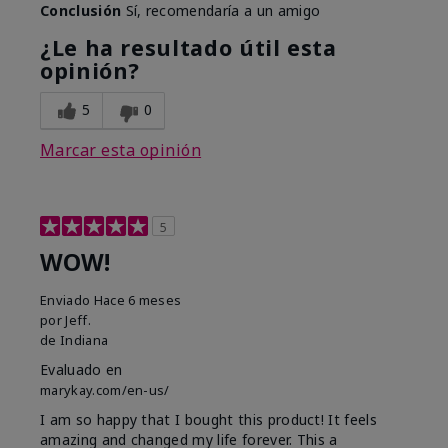
Conclusión
Sí, recomendaría a un amigo
¿Le ha resultado útil esta
opinión?
5
0
Marcar esta opinión
5
WOW!
Enviado
Hace 6 meses
por
Jeff.
de
Indiana
Evaluado en
marykay.com/en-us/
I am so happy that I bought this product! It feels
amazing and changed my life forever. This a