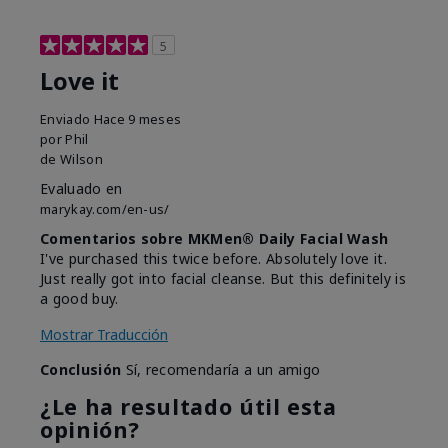
5
Love it
Enviado
Hace 9 meses
por
Phil
de
Wilson
Evaluado en
marykay.com/en-us/
Comentarios sobre MKMen® Daily Facial Wash
I've purchased this twice before. Absolutely love it.
Just really got into facial cleanse. But this definitely is
a good buy.
Mostrar Traducción
Conclusión
Sí, recomendaría a un amigo
¿Le ha resultado útil esta
opinión?