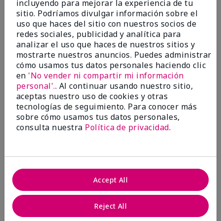
incluyendo para mejorar la experiencia de tu
5
sitio. Podríamos divulgar información sobre el
Satisfied
uso que haces del sitio con nuestros socios de
redes sociales, publicidad y analítica para
Enviado
Hace 3 meses
analizar el uso que haces de nuestros sitios y
por
Keyrone
mostrarte nuestros anuncios. Puedes administrar
de
LaBelle, FL
cómo usamos tus datos personales haciendo clic
Evaluado en
en
'No vender ni compartir mi información
marykay.com/en-us/
personal'.
. Al continuar usando nuestro sitio,
aceptas nuestro uso de cookies y otras
Since using MK products, my skin hasn't been as oily.
tecnologías de seguimiento. Para conocer más
I've received compliments that my complexion has
sobre cómo usamos tus datos personales,
improved, and most of all, my skin doesn't feel dry or
irritated after use. Moisturizers are usually hard to
consulta nuestra
Política de privacidad
.
come by, but this one is lightweight and not
overbearing or oily. Thank you so much, Mrs. Gaenelle
Tyre, for introducing me to these products!
Mostrar Traducción
Accept All
Conclusión
Sí, recomendaría a un amigo
Reject All
¿Le ha resultado útil esta
opinión?