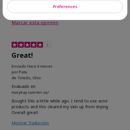
Preferences
3
0
Marcar esta opinión
5
Great!
Enviado
Hace 6 meses
por
Pete
de
Toledo, Ohio
Evaluado en
marykay.com/en-us/
Bought this a little while ago. I tend to use acne
products and this cleared my skin up from drying.
Overall great!
Mostrar Traducción