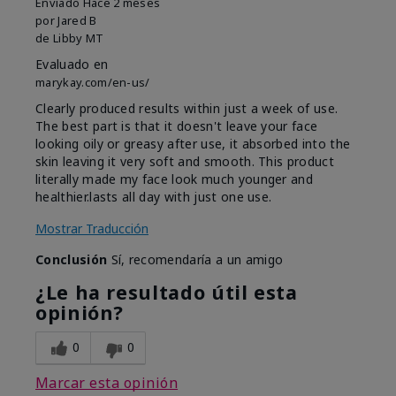
Enviado
Hace 2 meses
por
Jared B
de
Libby MT
Evaluado en
marykay.com/en-us/
Clearly produced results within just a week of use.
The best part is that it doesn't leave your face
looking oily or greasy after use, it absorbed into the
skin leaving it very soft and smooth. This product
literally made my face look much younger and
healthier.lasts all day with just one use.
Mostrar Traducción
Conclusión
Sí, recomendaría a un amigo
¿Le ha resultado útil esta
opinión?
0
0
Marcar esta opinión