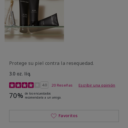
Protege su piel contra la resequedad.
3.0 oz. líq.
Calificación de clientes de 3,7 de 5
4.0
20 Reseñas
Escribir una opinión
70%
de los encuestados
recomendaría a un amigo.
Favoritos