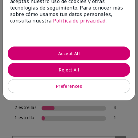
aceptas nuestro uso de cookies y otras
tecnologías de seguimiento. Para conocer más
sobre cómo usamos tus datos personales,
4.0
consulta nuestra
Política de privacidad
.
20 Reseñas
Escribir Una Opinión
Accept All
70%
de los encuestados recomendaría a un amigo.
Reject All
5 estrellas
12
Preferences
4 estrellas
1
3 estrellas
2
2 estrellas
4
1 estrella
1