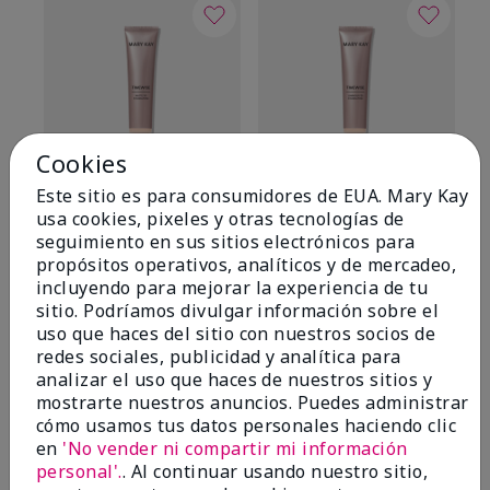
Cookies
Este sitio es para consumidores de EUA. Mary Kay
TimeWise® Matte 3D
TimeWise® Luminous 3D
Sk
usa cookies, pixeles y otras tecnologías de
Foundation
Foundation
De
seguimiento en sus sitios electrónicos para
es
Light 1​ (subtonos rosados
Light 1​ (subtonos rosados
propósitos operativos, analíticos y de mercadeo,
fríos)
fríos)
$9
incluyendo para mejorar la experiencia de tu
$28.00
$28.00
sitio. Podríamos divulgar información sobre el
uso que haces del sitio con nuestros socios de
redes sociales, publicidad y analítica para
analizar el uso que haces de nuestros sitios y
mostrarte nuestros anuncios. Puedes administrar
cómo usamos tus datos personales haciendo clic
en
'No vender ni compartir mi información
OPINIONES
personal'.
. Al continuar usando nuestro sitio,