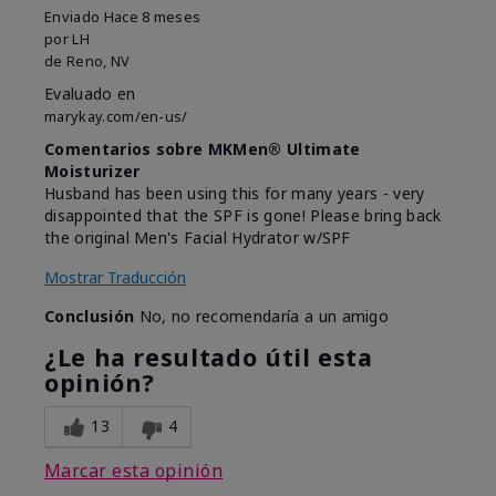
Enviado
Hace 8 meses
por
LH
de
Reno, NV
Evaluado en
marykay.com/en-us/
Comentarios sobre MKMen® Ultimate
Moisturizer
Husband has been using this for many years - very
disappointed that the SPF is gone! Please bring back
the original Men's Facial Hydrator w/SPF
Mostrar Traducción
Conclusión
No, no recomendaría a un amigo
¿Le ha resultado útil esta
opinión?
13
4
Marcar esta opinión