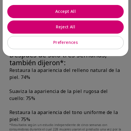
consumidoras, la mayoría de las mujeres
Accept All
coincidieron que la piel se sintió hidratada y
reconfortada al instante, se recuperó la
elasticidad natural de la piel y mejoró el
Reject All
aspecto del daño solar existente.
Preferences
Después de solo tres semanas,
también dijeron*:
Restaura la apariencia del relleno natural de la
piel. 74%
Suaviza la apariencia de la piel rugosa del
cuello: 75%
Restaura la apariencia del tono uniforme de la
piel: 75%
*Resultados según un estudio independiente de cinco semanas con
consumidoras durante el cual 228 mujeres usaron el producto una vez por la