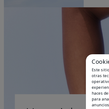
Cooki
Este sit
otras te
operativ
experien
haces del
para ana
anuncios