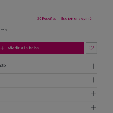
 de 5 de 5
30 Reseñas
Escribir una opinión
 amigo.
Añadir a la bolsa
cto