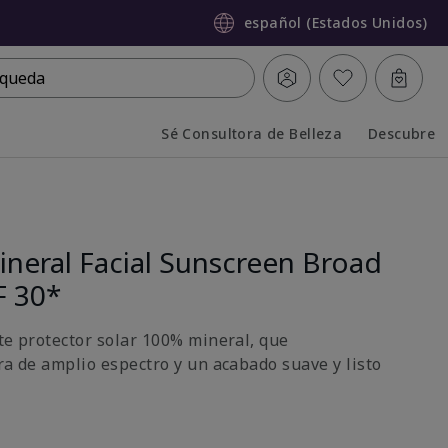
español (Estados Unidos)
queda
Sé Consultora de Belleza
Descubre
Collapsed
Expanded
neral Facial Sunscreen Broad
F 30*
ste protector solar 100% mineral, que
ra de amplio espectro y un acabado suave y listo