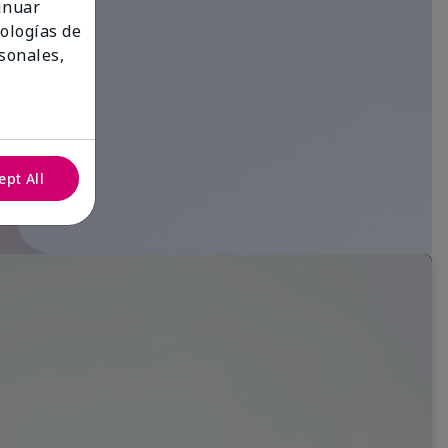
tinuar
nologías de
sonales,
ept All