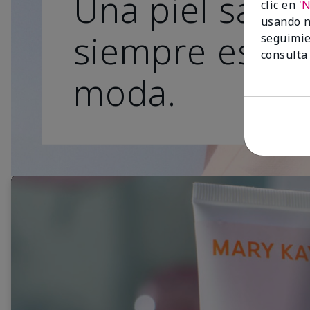
Una piel sana
clic en
'
usando n
siempre está 
seguimie
consulta
moda.