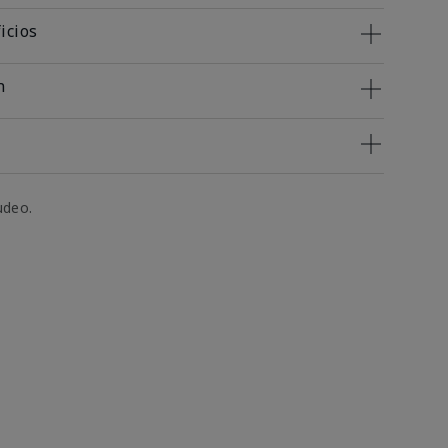
icios
n
udeo.