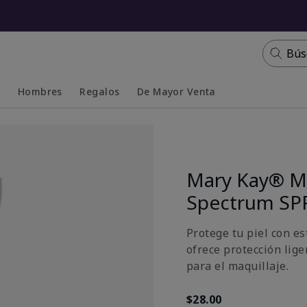
Bús
s
Hombres
Regalos
De Mayor Venta
Collapsed
Expanded
Mary Kay® Mi
Spectrum SP
Protege tu piel con e
ofrece protección lige
para el maquillaje.
$28.00