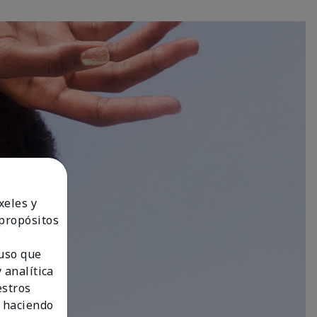
xeles y
 propósitos
 uso que
 analítica
estros
 haciendo