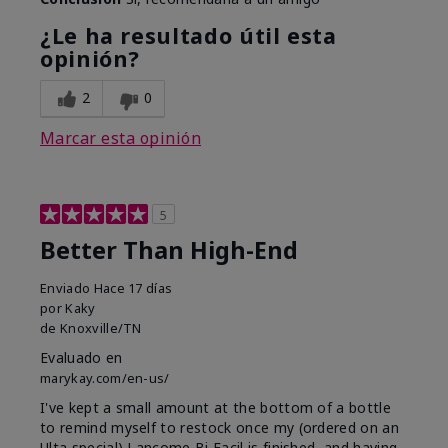
¿Le ha resultado útil esta
opinión?
2
0
Marcar esta opinión
5
Better Than High-End
Enviado
Hace 17 días
por
Kaky
de
Knoxville/TN
Evaluado en
marykay.com/en-us/
I've kept a small amount at the bottom of a bottle
to remind myself to restock once my (ordered on an
Ulta special) Lancome Bi Facil is finished, and having