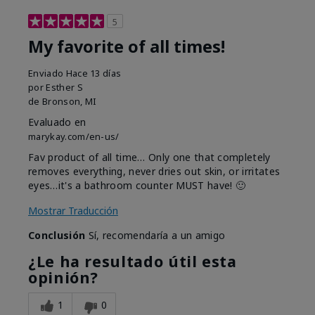
5
My favorite of all times!
Enviado
Hace 13 días
por
Esther S
de
Bronson, MI
Evaluado en
marykay.com/en-us/
Fav product of all time… Only one that completely
removes everything, never dries out skin, or irritates
eyes…it's a bathroom counter MUST have! 🙂
Mostrar Traducción
Conclusión
Sí, recomendaría a un amigo
¿Le ha resultado útil esta
opinión?
1
0