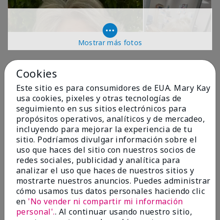
Mostrar más fotos
OPINIONES
Cookies
Este sitio es para consumidores de EUA. Mary Kay
usa cookies, pixeles y otras tecnologías de
4.9
seguimiento en sus sitios electrónicos para
propósitos operativos, analíticos y de mercadeo,
299 Reseñas
incluyendo para mejorar la experiencia de tu
sitio. Podríamos divulgar información sobre el
Escribir Una Opinión
uso que haces del sitio con nuestros socios de
redes sociales, publicidad y analítica para
99%
analizar el uso que haces de nuestros sitios y
mostrarte nuestros anuncios. Puedes administrar
de los encuestados recomendaría a un amigo.
cómo usamos tus datos personales haciendo clic
en
'No vender ni compartir mi información
personal'.
. Al continuar usando nuestro sitio,
5 estrellas
287