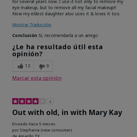
for several years now. I use it not only to remove my
eye makeup, but to remove all my facial makeup!!
Now my eldest daughter also uses it & loves it too.
Mostrar Traducción
Conclusión
Sí, recomendaría a un amigo
¿Le ha resultado útil esta
opinión?
12
0
Marcar esta opinión
4
Out with old, in with Mary Kay
Enviado
Hace 5 meses
por
Stephanie (new consumer)
de
Amarillo,TX