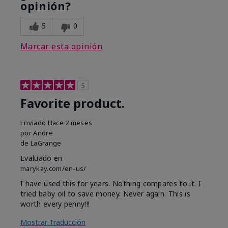
opinión?
5
0
Marcar esta opinión
5
Favorite product.
Enviado
Hace 2 meses
por
Andre
de
LaGrange
Evaluado en
marykay.com/en-us/
I have used this for years. Nothing compares to it. I
tried baby oil to save money. Never again. This is
worth every penny!!!
Mostrar Traducción