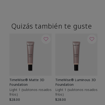
Quizás también te guste
TimeWise® Matte 3D
TimeWise® Luminous 3D
Sk
Foundation
Foundation
De
es
Light 1​ (subtonos rosados
Light 1​ (subtonos rosados
fríos)
fríos)
$9
$28.00
$28.00