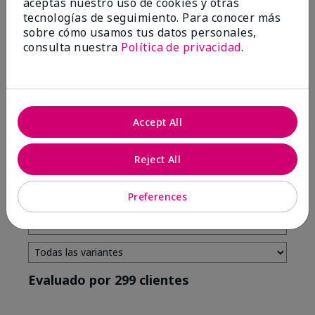
aceptas nuestro uso de cookies y otras
tecnologías de seguimiento. Para conocer más
4 estrellas
7
sobre cómo usamos tus datos personales,
3 estrellas
2
consulta nuestra
Política de privacidad
.
2 estrellas
0
1 estrella
3
Accept All
Tono De Piel
Filtrar
Reject All
reseñas
por
Tono
Preferences
de
piel
Evaluado por 299 clientes