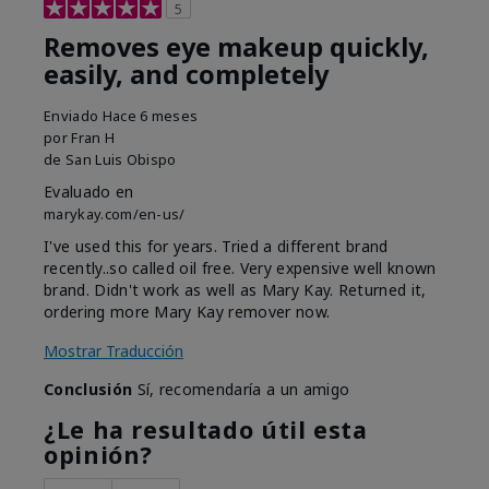
5
Removes eye makeup quickly,
easily, and completely
Enviado
Hace 6 meses
por
Fran H
de
San Luis Obispo
Evaluado en
marykay.com/en-us/
I've used this for years. Tried a different brand
recently..so called oil free. Very expensive well known
brand. Didn't work as well as Mary Kay. Returned it,
ordering more Mary Kay remover now.
Mostrar Traducción
Conclusión
Sí, recomendaría a un amigo
¿Le ha resultado útil esta
opinión?