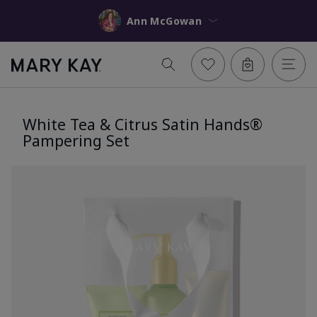
Ann McGowan
White Tea & Citrus Satin Hands®
Pampering Set