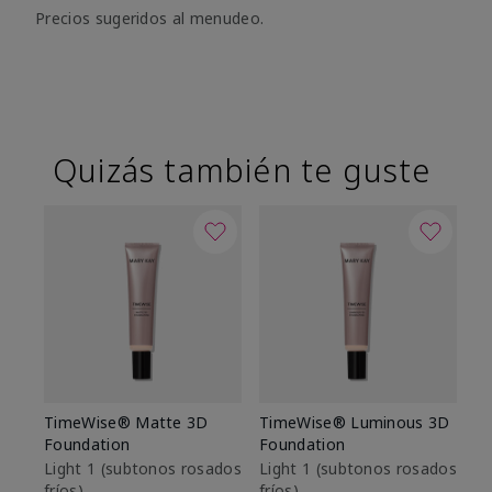
Precios sugeridos al menudeo.
Quizás también te guste
TimeWise® Matte 3D
TimeWise® Luminous 3D
Sk
Foundation
Foundation
De
es
Light 1​ (subtonos rosados
Light 1​ (subtonos rosados
fríos)
fríos)
$9