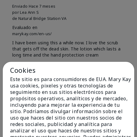
Enviado
Hace 7 meses
por
Lea Ann S
de
Natural Bridge Station VA
Evaluado en
marykay.com/en-us/
I have been using this a while now. I love the scrub
that gets off the dead skin. The lotion which lasts a
long time and the hand protection cream
Mostrar Traducción
Cookies
Conclusión
Sí, recomendaría a un amigo
Este sitio es para consumidores de EUA. Mary Kay
usa cookies, pixeles y otras tecnologías de
¿Le ha resultado útil esta
seguimiento en sus sitios electrónicos para
opinión?
propósitos operativos, analíticos y de mercadeo,
incluyendo para mejorar la experiencia de tu
15
0
sitio. Podríamos divulgar información sobre el
uso que haces del sitio con nuestros socios de
Marcar esta opinión
redes sociales, publicidad y analítica para
analizar el uso que haces de nuestros sitios y
mostrarte nuestros anuncios. Puedes administrar