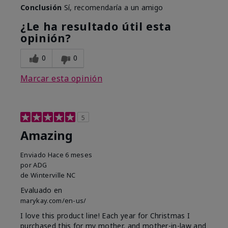
Conclusión
Sí, recomendaría a un amigo
¿Le ha resultado útil esta
opinión?
0
0
Marcar esta opinión
5
Amazing
Enviado
Hace 6 meses
por
ADG
de
Winterville NC
Evaluado en
marykay.com/en-us/
I love this product line! Each year for Christmas I
purchased this for my mother, and mother-in-law and