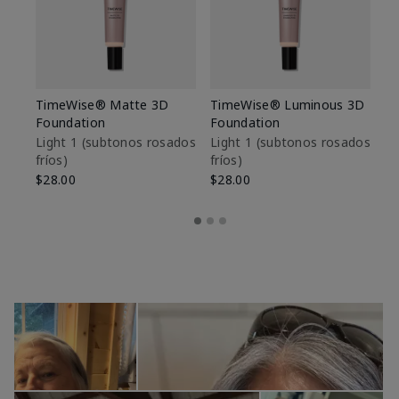
TimeWise® Matte 3D
TimeWise® Luminous 3D
Sk
Foundation
Foundation
De
es
Light 1​ (subtonos rosados
Light 1​ (subtonos rosados
fríos)
fríos)
$9
$28.00
$28.00