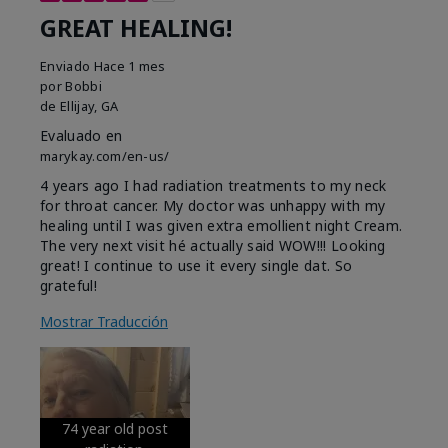
GREAT HEALING!
Enviado
Hace 1 mes
por
Bobbi
de
Ellijay, GA
Evaluado en
marykay.com/en-us/
4 years ago I had radiation treatments to my neck
for throat cancer. My doctor was unhappy with my
healing until I was given extra emollient night Cream.
The very next visit hé actually said WOW!!! Looking
great! I continue to use it every single dat. So
grateful!
Mostrar Traducción
74 year old post