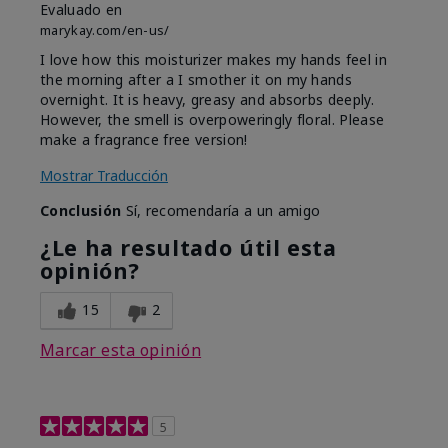
Evaluado en
marykay.com/en-us/
I love how this moisturizer makes my hands feel in
the morning after a I smother it on my hands
overnight. It is heavy, greasy and absorbs deeply.
However, the smell is overpoweringly floral. Please
make a fragrance free version!
Mostrar Traducción
Conclusión
Sí, recomendaría a un amigo
¿Le ha resultado útil esta
opinión?
15
2
Marcar esta opinión
5