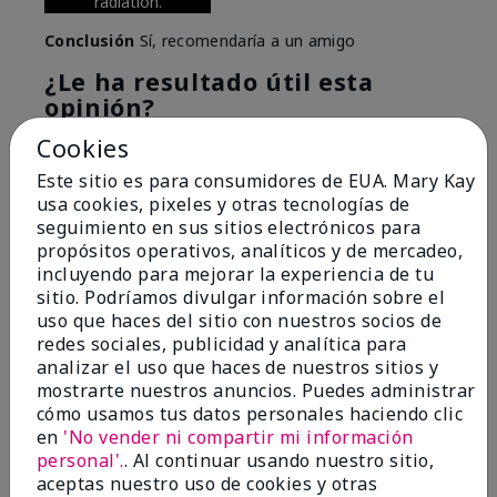
radiation.
Conclusión
Sí, recomendaría a un amigo
¿Le ha resultado útil esta
opinión?
Cookies
6
0
Este sitio es para consumidores de EUA. Mary Kay
Marcar esta opinión
usa cookies, pixeles y otras tecnologías de
seguimiento en sus sitios electrónicos para
propósitos operativos, analíticos y de mercadeo,
incluyendo para mejorar la experiencia de tu
5
sitio. Podríamos divulgar información sobre el
Great Night time emollient
uso que haces del sitio con nuestros socios de
redes sociales, publicidad y analítica para
Enviado
Hace 2 meses
analizar el uso que haces de nuestros sitios y
por
Sonia G
mostrarte nuestros anuncios. Puedes administrar
de
Chicago'Il
cómo usamos tus datos personales haciendo clic
en
'No vender ni compartir mi información
Evaluado en
personal'.
. Al continuar usando nuestro sitio,
marykay.com/en-us/
aceptas nuestro uso de cookies y otras
I use the product on my Dad, after dialysis his skin