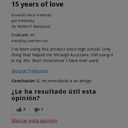
15 years of love
Enviado
Hace 4 meses
por
Kimberly
de
Waldorf, Maryland
Evaluado en
marykay.com/en-us/
I've been using this product since high school. Only
thing that helped me through Accutane. Still using it
in my 30s. Best moisturizer I have ever used.
Mostrar Traducción
Conclusión
Sí, recomendaría a un amigo
¿Le ha resultado útil esta
opinión?
8
0
Marcar esta opinión